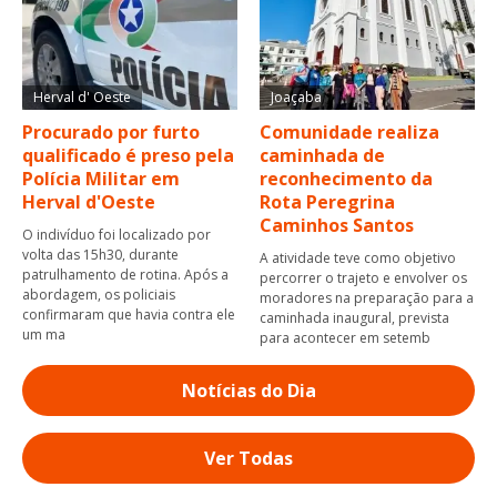
Herval d' Oeste
Joaçaba
Procurado por furto
Comunidade realiza
qualificado é preso pela
caminhada de
Polícia Militar em
reconhecimento da
Herval d'Oeste
Rota Peregrina
Caminhos Santos
O indivíduo foi localizado por
volta das 15h30, durante
A atividade teve como objetivo
patrulhamento de rotina. Após a
percorrer o trajeto e envolver os
abordagem, os policiais
moradores na preparação para a
confirmaram que havia contra ele
caminhada inaugural, prevista
um ma
para acontecer em setemb
Notícias do Dia
Ver Todas