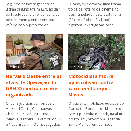
Segundo as investigações, na
O caso, que envolve uma trama
última segunda-feira (27), ao sair
típica de roteiro de cinema, foi
da faculdade, ela foi convencida
desmantelado nesta sexta-feira
pelo homem a entrar em seu
(31) pela Polícia Civil, após
veículo sob o pretexto de
rigorosa investigação cond
Polícia
Polícia
Herval d'Oeste entre os
Motociclista morre
alvos de Operação do
após colisão contra
GAECO contra o crime
carro em Campos
organizado
Novos
Ordens judiciais cumpridas em
O acidente mobilizou equipes do
Herval d’Oeste, Catanduvas,
Corpo de Bombeiros Militar e do
Chapecó, Xaxim, Piratuba,
SAMU por volta das 22h, na altura
Joinville, Xanxerê, Caxambu do Sul
do km 321, próximo à Fazenda
e Nova Erechim. Os investigados
Santa Mônica, em Campos