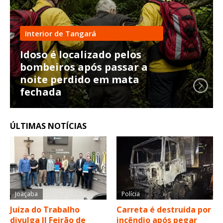
Interior de Tangará
Idoso é localizado pelos
bombeiros após passar a
noite perdido em mata
fechada
ÚLTIMAS NOTÍCIAS
Joaçaba
Polícia
Juíza do Trabalho
Carreta é destruída por
divulga II Feirão de
incêndio após pegar