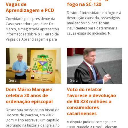
Vagas de
fogo na SC-120
Aprendizagem e PCD
Devido à intensidade do fogo e à
destruição causada, os vestígios
Convidada pela presidente da
analisados no local foram
Casa, vereadora Jaqueline De
insuficientes para determinar a
Marco, a magistrada apresentou
causa exata do incêndio. N
informações sobre o II Feirão de
Vagas de Aprendizagem e para
Geral
Geral
Dom Mário Marquez
Voto do relator
celebra 20 anos de
favorece a devolução
ordenação episcopal
de R$ 323 milhões a
consumidores
Desde sua posse como bispo da
catarinenses
Diocese de Joaçaba, em 2012,
Dom Mário escreveu um capítulo
A disputa judicial começou em
profundo na história da Igreja no
1998, quando a Brasil Telecom