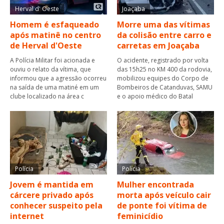
Herval d' Oeste
Joaçaba
Homem é esfaqueado
Morre uma das vítimas
após matinê no centro
da colisão entre carro e
de Herval d'Oeste
carretas em Joaçaba
A Polícia Militar foi acionada e
O acidente, registrado por volta
ouviu o relato da vítima, que
das 15h25 no KM 400 da rodovia,
informou que a agressão ocorreu
mobilizou equipes do Corpo de
na saída de uma matiné em um
Bombeiros de Catanduvas, SAMU
clube localizado na área c
e o apoio médico do Batal
Polícia
Polícia
Jovem é mantida em
Mulher encontrada
cárcere privado após
morta após veículo cair
conhecer suspeito pela
de ponte foi vítima de
internet
feminicídio