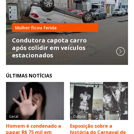
Mulher ficou ferida
Condutora capota carro
após colidir em veículos
estacionados
ÚLTIMAS NOTÍCIAS
Geral
Cultura
Homem é condenado a
Exposição sobre a
pagar R$ 75 mil em
história do Carnaval de