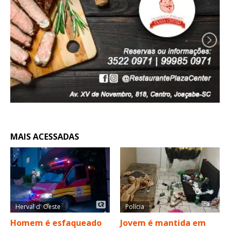
MAIS ACESSADAS
Herval d' Oeste
Polícia
Homem é esfaqueado
Jovem é mantida em