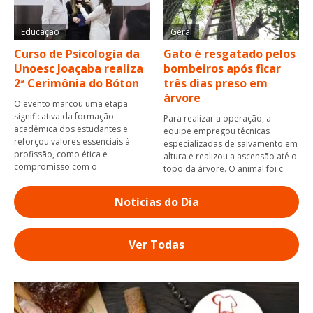
Educação
Geral
Curso de Psicologia da
Gato é resgatado pelos
Unoesc Joaçaba realiza
bombeiros após ficar
2ª Cerimônia do Bóton
três dias preso em
árvore
O evento marcou uma etapa
significativa da formação
Para realizar a operação, a
acadêmica dos estudantes e
equipe empregou técnicas
reforçou valores essenciais à
especializadas de salvamento em
profissão, como ética e
altura e realizou a ascensão até o
compromisso com o
topo da árvore. O animal foi c
Notícias do Dia
Ver Todas