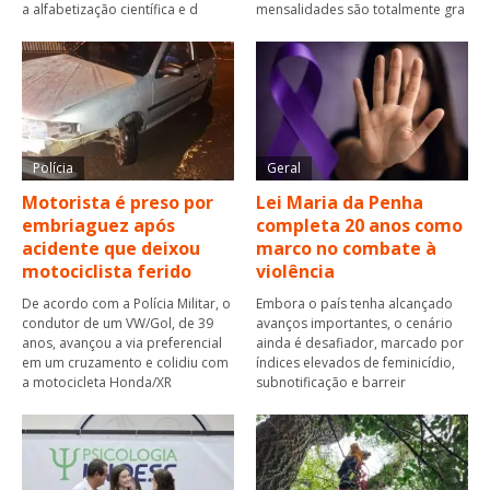
a alfabetização científica e d
mensalidades são totalmente gra
Polícia
Geral
Motorista é preso por
Lei Maria da Penha
embriaguez após
completa 20 anos como
acidente que deixou
marco no combate à
motociclista ferido
violência
De acordo com a Polícia Militar, o
Embora o país tenha alcançado
condutor de um VW/Gol, de 39
avanços importantes, o cenário
anos, avançou a via preferencial
ainda é desafiador, marcado por
em um cruzamento e colidiu com
índices elevados de feminicídio,
a motocicleta Honda/XR
subnotificação e barreir