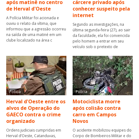
após matinê no centro
cárcere privado após
de Herval d'Oeste
conhecer suspeito pela
internet
A Polícia Militar foi acionada e
ouviu o relato da vítima, que
Segundo as investigações, na
informou que a agressão ocorreu
última segunda-feira (27), ao sair
na saída de uma matiné em um
da faculdade, ela foi convencida
clube localizado na área c
pelo homem a entrar em seu
veículo sob o pretexto de
Polícia
Polícia
Herval d'Oeste entre os
Motociclista morre
alvos de Operação do
após colisão contra
GAECO contra o crime
carro em Campos
organizado
Novos
Ordens judiciais cumpridas em
O acidente mobilizou equipes do
Herval d’Oeste, Catanduvas,
Corpo de Bombeiros Militar e do