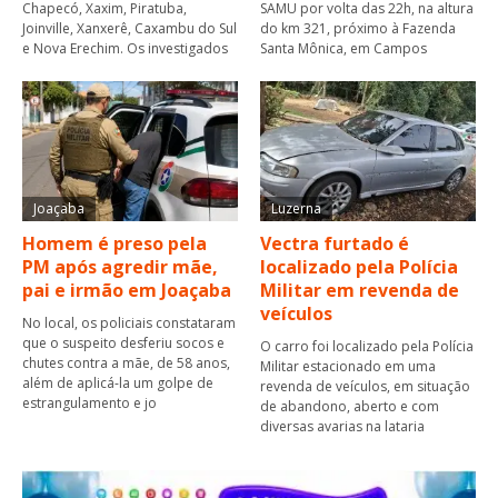
Chapecó, Xaxim, Piratuba,
SAMU por volta das 22h, na altura
Joinville, Xanxerê, Caxambu do Sul
do km 321, próximo à Fazenda
e Nova Erechim. Os investigados
Santa Mônica, em Campos
Joaçaba
Luzerna
Homem é preso pela
Vectra furtado é
PM após agredir mãe,
localizado pela Polícia
pai e irmão em Joaçaba
Militar em revenda de
veículos
No local, os policiais constataram
que o suspeito desferiu socos e
O carro foi localizado pela Polícia
chutes contra a mãe, de 58 anos,
Militar estacionado em uma
além de aplicá-la um golpe de
revenda de veículos, em situação
estrangulamento e jo
de abandono, aberto e com
diversas avarias na lataria