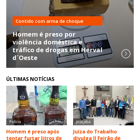
Contido com arma de choque
Homem é preso por
violência doméstica e
tráfico de drogas em Herval
d´Oeste
ÚLTIMAS NOTÍCIAS
Polícia
Joaçaba
Homem é preso após
Juíza do Trabalho
tentar furtar litros de
divulga II Feirão de