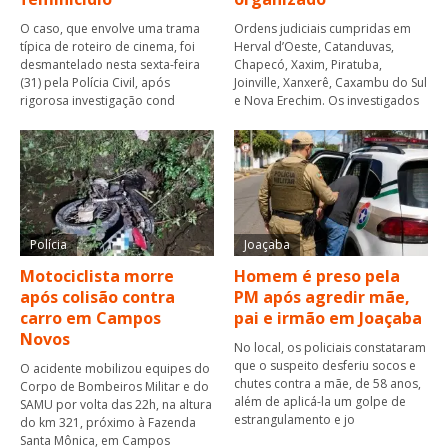
O caso, que envolve uma trama
Ordens judiciais cumpridas em
típica de roteiro de cinema, foi
Herval d’Oeste, Catanduvas,
desmantelado nesta sexta-feira
Chapecó, Xaxim, Piratuba,
(31) pela Polícia Civil, após
Joinville, Xanxerê, Caxambu do Sul
rigorosa investigação cond
e Nova Erechim. Os investigados
Polícia
Joaçaba
Motociclista morre
Homem é preso pela
após colisão contra
PM após agredir mãe,
carro em Campos
pai e irmão em Joaçaba
Novos
No local, os policiais constataram
que o suspeito desferiu socos e
O acidente mobilizou equipes do
chutes contra a mãe, de 58 anos,
Corpo de Bombeiros Militar e do
além de aplicá-la um golpe de
SAMU por volta das 22h, na altura
estrangulamento e jo
do km 321, próximo à Fazenda
Santa Mônica, em Campos