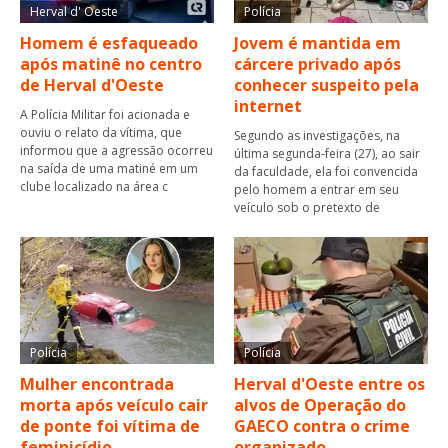
Herval d' Oeste
Polícia
Homem é esfaqueado
Jovem é mantida em
após matinê no centro
cárcere privado após
de Herval d'Oeste
conhecer suspeito pela
internet
A Polícia Militar foi acionada e
ouviu o relato da vítima, que
Segundo as investigações, na
informou que a agressão ocorreu
última segunda-feira (27), ao sair
na saída de uma matiné em um
da faculdade, ela foi convencida
clube localizado na área c
pelo homem a entrar em seu
veículo sob o pretexto de
Polícia
Polícia
Mulher encontrada
Herval d'Oeste entre os
morta após veículo cair
alvos de Operação do
de ponte foi vítima de
GAECO contra o crime
feminicídio
organizado