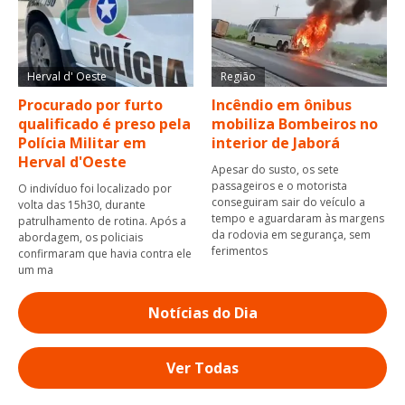
Herval d' Oeste
Região
Procurado por furto
Incêndio em ônibus
qualificado é preso pela
mobiliza Bombeiros no
Polícia Militar em
interior de Jaborá
Herval d'Oeste
Apesar do susto, os sete
passageiros e o motorista
O indivíduo foi localizado por
conseguiram sair do veículo a
volta das 15h30, durante
tempo e aguardaram às margens
patrulhamento de rotina. Após a
da rodovia em segurança, sem
abordagem, os policiais
ferimentos
confirmaram que havia contra ele
um ma
Notícias do Dia
Ver Todas