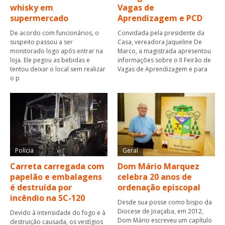
whisky em
Vagas de
supermercado
Aprendizagem e PCD
De acordo com funcionários, o
Convidada pela presidente da
suspeito passou a ser
Casa, vereadora Jaqueline De
monitorado logo após entrar na
Marco, a magistrada apresentou
loja. Ele pegou as bebidas e
informações sobre o II Feirão de
tentou deixar o local sem realizar
Vagas de Aprendizagem e para
o p
Polícia
Geral
Carreta carregada com
Dom Mário Marquez
papelão e embalagens
celebra 20 anos de
é destruída por
ordenação episcopal
incêndio na SC-120
Desde sua posse como bispo da
Diocese de Joaçaba, em 2012,
Devido à intensidade do fogo e à
Dom Mário escreveu um capítulo
destruição causada, os vestígios