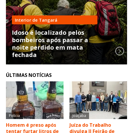
Interior de Tangará
Idoso é localizado pelos
bombeiros após passar a
noite perdido em mata
fechada
ÚLTIMAS NOTÍCIAS
Polícia
Joaçaba
Homem é preso após
Juíza do Trabalho
tentar furtar litros de
divulga II Feirão de