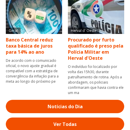
Geral
Herval d' Oeste
Banco Central reduz
Procurado por furto
taxa básica de juros
qualificado é preso pela
para 14% ao ano
Polícia Militar em
Herval d'Oeste
De acordo com o comunicado
oficial, o novo ajuste gradual é
O indivíduo foi localizado por
compatível com a estratégia de
volta das 15h30, durante
convergência da inflação para a
patrulhamento de rotina. Após a
meta ao longo do próximo pe
abordagem, os policiais
confirmaram que havia contra ele
um ma
Notícias do Dia
Ver Todas