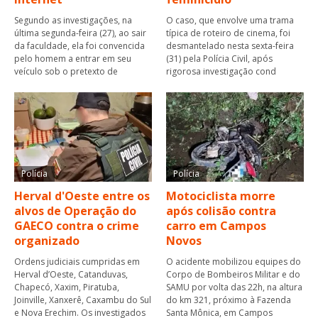
Segundo as investigações, na
O caso, que envolve uma trama
última segunda-feira (27), ao sair
típica de roteiro de cinema, foi
da faculdade, ela foi convencida
desmantelado nesta sexta-feira
pelo homem a entrar em seu
(31) pela Polícia Civil, após
veículo sob o pretexto de
rigorosa investigação cond
Polícia
Polícia
Herval d'Oeste entre os
Motociclista morre
alvos de Operação do
após colisão contra
GAECO contra o crime
carro em Campos
organizado
Novos
Ordens judiciais cumpridas em
O acidente mobilizou equipes do
Herval d’Oeste, Catanduvas,
Corpo de Bombeiros Militar e do
Chapecó, Xaxim, Piratuba,
SAMU por volta das 22h, na altura
Joinville, Xanxerê, Caxambu do Sul
do km 321, próximo à Fazenda
e Nova Erechim. Os investigados
Santa Mônica, em Campos