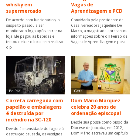
whisky em
Vagas de
supermercado
Aprendizagem e PCD
De acordo com funcionários, o
Convidada pela presidente da
suspeito passou a ser
Casa, vereadora Jaqueline De
monitorado logo após entrar na
Marco, a magistrada apresentou
loja. Ele pegou as bebidas e
informações sobre o II Feirão de
tentou deixar o local sem realizar
Vagas de Aprendizagem e para
o p
Polícia
Geral
Carreta carregada com
Dom Mário Marquez
papelão e embalagens
celebra 20 anos de
é destruída por
ordenação episcopal
incêndio na SC-120
Desde sua posse como bispo da
Diocese de Joaçaba, em 2012,
Devido à intensidade do fogo e à
Dom Mário escreveu um capítulo
destruição causada, os vestígios