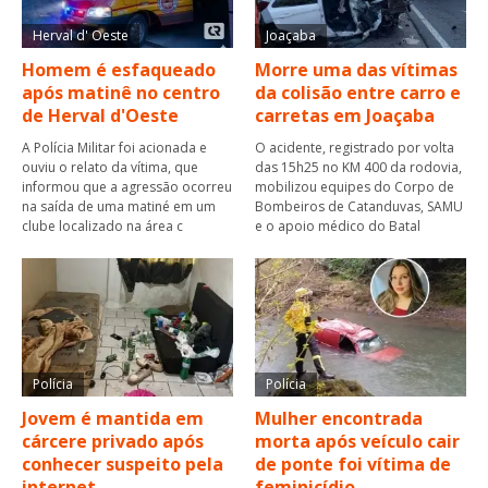
Herval d' Oeste
Joaçaba
Homem é esfaqueado
Morre uma das vítimas
após matinê no centro
da colisão entre carro e
de Herval d'Oeste
carretas em Joaçaba
A Polícia Militar foi acionada e
O acidente, registrado por volta
ouviu o relato da vítima, que
das 15h25 no KM 400 da rodovia,
informou que a agressão ocorreu
mobilizou equipes do Corpo de
na saída de uma matiné em um
Bombeiros de Catanduvas, SAMU
clube localizado na área c
e o apoio médico do Batal
Polícia
Polícia
Jovem é mantida em
Mulher encontrada
cárcere privado após
morta após veículo cair
conhecer suspeito pela
de ponte foi vítima de
internet
feminicídio