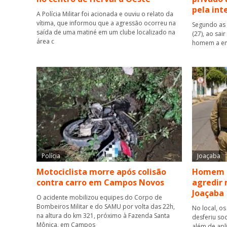
pela int
A Polícia Militar foi acionada e ouviu o relato da
vítima, que informou que a agressão ocorreu na
Segundo as 
saída de uma matiné em um clube localizado na
(27), ao sai
área c
homem a ent
Polícia
Joaçaba
Motociclista morre após colisão
Homem é
contra carro em Campos Novos
agredir 
Joaçaba
O acidente mobilizou equipes do Corpo de
Bombeiros Militar e do SAMU por volta das 22h,
No local, os
na altura do km 321, próximo à Fazenda Santa
desferiu so
Mônica, em Campos
além de apl