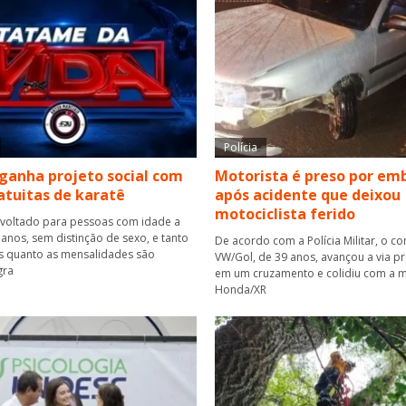
Polícia
ganha projeto social com
Motorista é preso por em
atuitas de karatê
após acidente que deixou
motociclista ferido
 voltado para pessoas com idade a
 anos, sem distinção de sexo, e tanto
De acordo com a Polícia Militar, o c
es quanto as mensalidades são
VW/Gol, de 39 anos, avançou a via pr
gra
em um cruzamento e colidiu com a m
Honda/XR