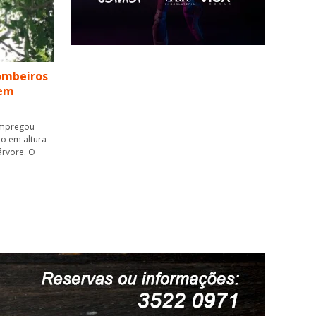
ombeiros
 em
 empregou
to em altura
árvore. O