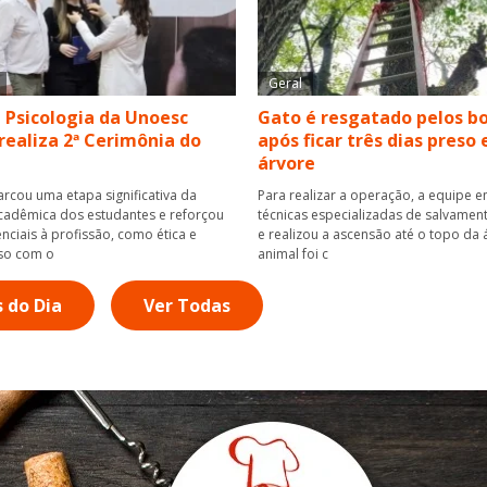
Geral
 Psicologia da Unoesc
Gato é resgatado pelos b
realiza 2ª Cerimônia do
após ficar três dias preso
árvore
rcou uma etapa significativa da
Para realizar a operação, a equipe
adêmica dos estudantes e reforçou
técnicas especializadas de salvamen
nciais à profissão, como ética e
e realizou a ascensão até o topo da 
so com o
animal foi c
s do Dia
Ver Todas