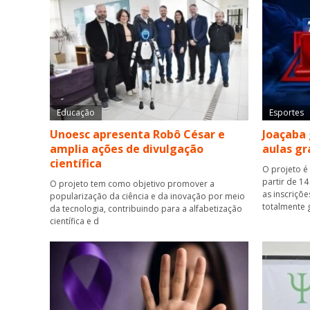
Educação
Esportes
Unoesc apresenta Robô César e
Joaçaba 
amplia ações de divulgação
aulas gr
científica
O projeto é
partir de 14
O projeto tem como objetivo promover a
as inscriçõ
popularização da ciência e da inovação por meio
totalmente 
da tecnologia, contribuindo para a alfabetização
científica e d