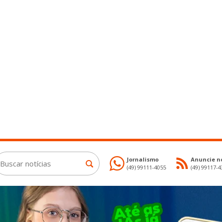
Jornalismo
Anuncie no
(49) 99111-4055
(49) 99117-