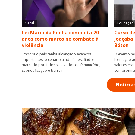
Geral
Educação
Lei Maria da Penha completa 20
Curso de
anos como marco no combate à
Joaçaba 
violência
Bóton
Embora o país tenha alcançado avanços
O evento ma
importantes, o cenário ainda é desafiador,
formação ac
marcado por índices elevados de feminicídio,
valores esse
subnotificação e barreir
compromis
Notícia