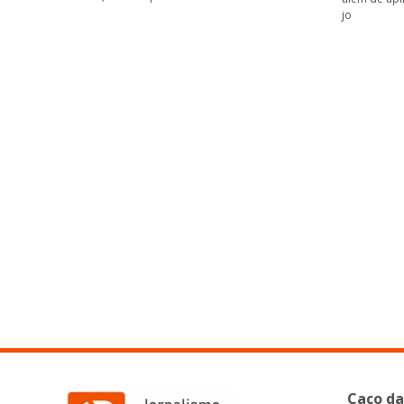
jo
Caco da