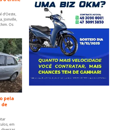
l d’Oeste,
 Joinville,
chim. Os
o pela
a de
itar
culos, em
 diversas