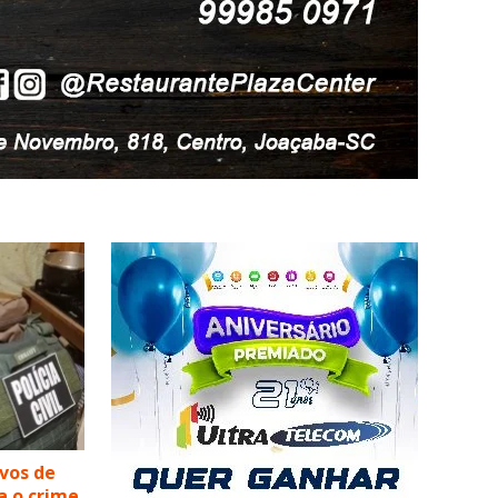
lvos de
a o crime