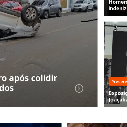
Homem 
indeniz
Resg
o após colidir
Car
Preser
ados
Tig
Exposiç
Joaçab