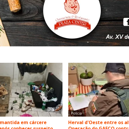
Polícia
 mantida em cárcere
Herval d'Oeste entre os a
após conhecer suspeito
Operação do GAECO contr