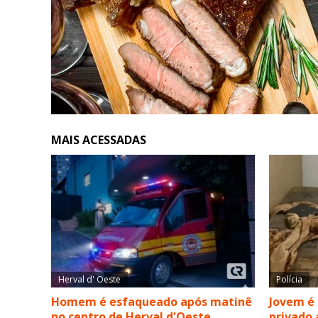
MAIS ACESSADAS
Herval d' Oeste
Polícia
Homem é esfaqueado após matinê
Jovem é
no centro de Herval d'Oeste
privado 