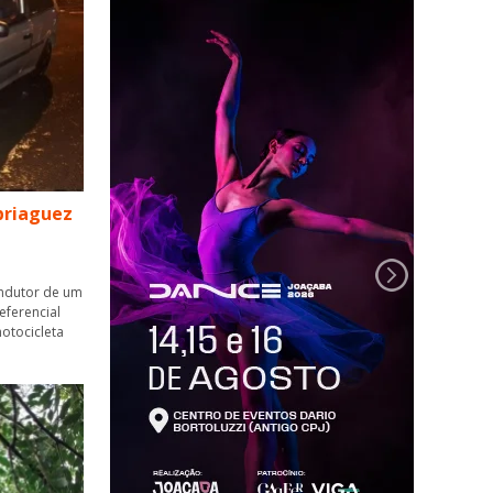
briaguez
ondutor de um
eferencial
otocicleta