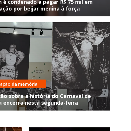
é condenado a pagar R$ 75 mil em
ação por beijar menina à força
atadas pelos Bombeiros
ro com duas pessoas cai no Ri
vação da memória
re em Joaçaba
ão sobre a história do Carnaval de
a encerra nesta segunda-feira