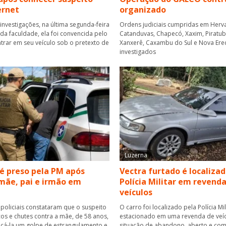
ernet
organizado
investigações, na última segunda-feira
Ordens judiciais cumpridas em Herva
r da faculdade, ela foi convencida pelo
Catanduvas, Chapecó, Xaxim, Piratuba,
rar em seu veículo sob o pretexto de
Xanxerê, Caxambu do Sul e Nova Ere
investigados
Luzerna
 preso pela PM após
Vectra furtado é localizad
mãe, pai e irmão em
Polícia Militar em revend
veículos
 policiais constataram que o suspeito
O carro foi localizado pela Polícia Mil
cos e chutes contra a mãe, de 58 anos,
estacionado em uma revenda de veí
icá-la um golpe de estrangulamento e
situação de abandono, aberto e com