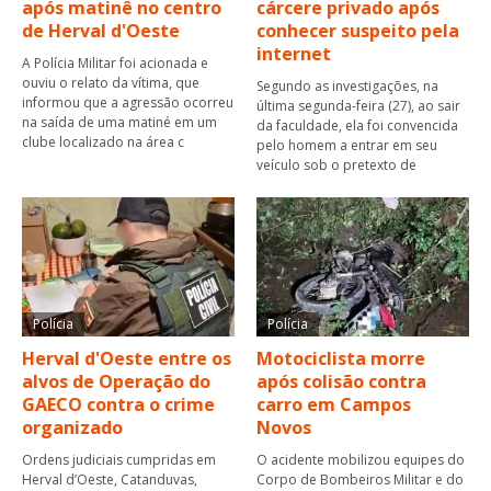
após matinê no centro
cárcere privado após
de Herval d'Oeste
conhecer suspeito pela
internet
A Polícia Militar foi acionada e
ouviu o relato da vítima, que
Segundo as investigações, na
informou que a agressão ocorreu
última segunda-feira (27), ao sair
na saída de uma matiné em um
da faculdade, ela foi convencida
clube localizado na área c
pelo homem a entrar em seu
veículo sob o pretexto de
Polícia
Polícia
Herval d'Oeste entre os
Motociclista morre
alvos de Operação do
após colisão contra
GAECO contra o crime
carro em Campos
organizado
Novos
Ordens judiciais cumpridas em
O acidente mobilizou equipes do
Herval d’Oeste, Catanduvas,
Corpo de Bombeiros Militar e do