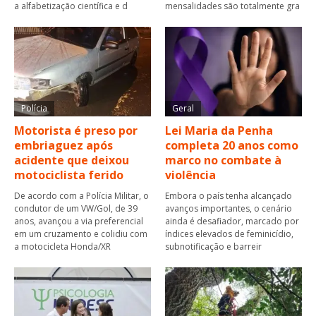
a alfabetização científica e d
mensalidades são totalmente gra
Polícia
Geral
Motorista é preso por
Lei Maria da Penha
embriaguez após
completa 20 anos como
acidente que deixou
marco no combate à
motociclista ferido
violência
De acordo com a Polícia Militar, o
Embora o país tenha alcançado
condutor de um VW/Gol, de 39
avanços importantes, o cenário
anos, avançou a via preferencial
ainda é desafiador, marcado por
em um cruzamento e colidiu com
índices elevados de feminicídio,
a motocicleta Honda/XR
subnotificação e barreir