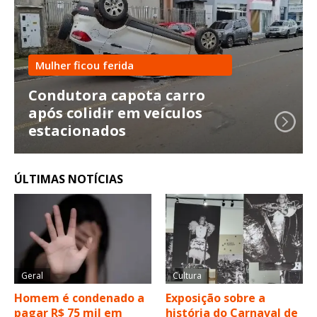
Mulher ficou ferida
Condutora capota carro
após colidir em veículos
estacionados
ÚLTIMAS NOTÍCIAS
Geral
Cultura
Homem é condenado a
Exposição sobre a
pagar R$ 75 mil em
história do Carnaval de