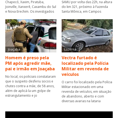
Chapecó, Xaxim, Piratuba,
SAMU por volta das 22h, na altura
Joinville, Xanxerê, Caxambu do Sul
do km 321, próximo à Fazenda
e Nova Erechim. Os investigados
Santa Mônica, em Campos
Joaçaba
Luzerna
Homem é preso pela
Vectra furtado é
PM após agredir mãe,
localizado pela Polícia
pai e irmão em Joaçaba
Militar em revenda de
veículos
No local, os policiais constataram
que o suspeito desferiu socos e
O carro foi localizado pela Polícia
chutes contra a mãe, de 58 anos,
Militar estacionado em uma
além de aplicá-la um golpe de
revenda de veículos, em situação
estrangulamento e jo
de abandono, aberto e com
diversas avarias na lataria