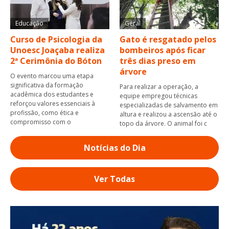
Educação
Geral
Curso de Psicologia da
Gato é resgatado pelos
Unoesc Joaçaba realiza
bombeiros após ficar
2ª Cerimônia do Bóton
três dias preso em
árvore
O evento marcou uma etapa
significativa da formação
Para realizar a operação, a
acadêmica dos estudantes e
equipe empregou técnicas
reforçou valores essenciais à
especializadas de salvamento em
profissão, como ética e
altura e realizou a ascensão até o
compromisso com o
topo da árvore. O animal foi c
Notícias do Dia
Ver Todas