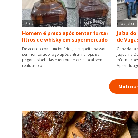
Polícia
Joaçaba
Homem é preso após tentar furtar
Juíza do
litros de whisky em supermercado
de Vaga
De acordo com funcionários, o suspeito passou a
Convidada p
ser monitorado logo após entrar na loja. Ele
Jaqueline D
pegou as bebidas e tentou deixar o local sem
informações
realizar o p
Aprendizag
Notícia