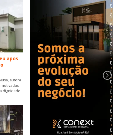
réu após
co
 Musa, autora
s motivadas
 a dignidade