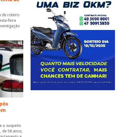
 de roteiro
xta-feira
 investigação
pós
 em
ue o suspeito
, de 58 anos,
ngulamento e