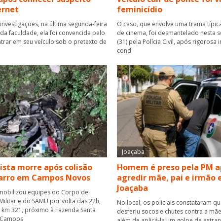
ernet
feminicídio
investigações, na última segunda-feira
O caso, que envolve uma trama típica
r da faculdade, ela foi convencida pelo
de cinema, foi desmantelado nesta se
rar em seu veículo sob o pretexto de
(31) pela Polícia Civil, após rigorosa
cond
Joaçaba
ista morre após colisão
Homem é preso pela PM a
carro em Campos Novos
agredir mãe, pai e irmão
Joaçaba
mobilizou equipes do Corpo de
ilitar e do SAMU por volta das 22h,
No local, os policiais constataram q
o km 321, próximo à Fazenda Santa
desferiu socos e chutes contra a mãe
 Campos
além de aplicá-la um golpe de estra