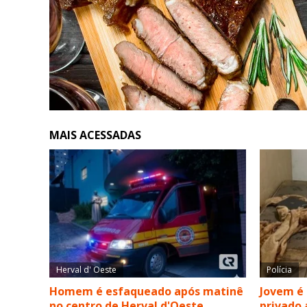
MAIS ACESSADAS
Herval d' Oeste
Polícia
Homem é esfaqueado após matinê
Jovem é
no centro de Herval d'Oeste
privado 