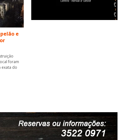
pelão e
or
struição
local foram
a exata do