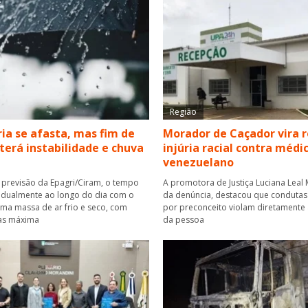
Região
ria se afasta, mas fim de
Morador de Caçador vira 
erá instabilidade e chuva
injúria racial contra médi
venezuelano
previsão da Epagri/Ciram, o tempo
A promotora de Justiça Luciana Leal
dualmente ao longo do dia com o
da denúncia, destacou que conduta
ma massa de ar frio e seco, com
por preconceito violam diretamente
as máxima
da pessoa