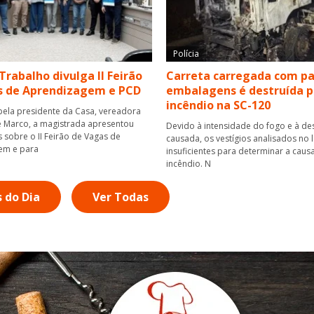
Polícia
 Trabalho divulga II Feirão
Carreta carregada com pa
s de Aprendizagem e PCD
embalagens é destruída p
incêndio na SC-120
ela presidente da Casa, vereadora
e Marco, a magistrada apresentou
Devido à intensidade do fogo e à de
 sobre o II Feirão de Vagas de
causada, os vestígios analisados no 
em e para
insuficientes para determinar a caus
incêndio. N
s do Dia
Ver Todas