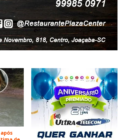
 após
vítima de