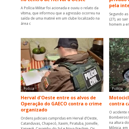
pela int
A Polícia Militar foi acionada e ouviu o relato da
vítima, que informou que a agressão ocorreu na
Segundo as 
saída de uma matiné em um clube localizado na
(27), ao sai
área c
homem a ent
Polícia
Polícia
Herval d'Oeste entre os alvos de
Motocicl
Operação do GAECO contra o crime
contra 
organizado
O acidente 
Bombeiros M
Ordens judiciais cumpridas em Herval d’Oeste,
na altura d
Catanduvas, Chapecó, Xaxim, Piratuba, Joinville,
Mônica, em
Xanxerê, Caxambu do Sul e Nova Erechim. Os