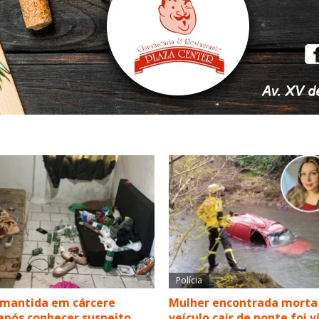
Polícia
 mantida em cárcere
Mulher encontrada morta
após conhecer suspeito
veículo cair de ponte foi 