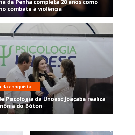
ria da Penha completa 20 anos como
no combate à violência
ido com arma de choque
em é preso por violência
éstica e tráfico de drogas em
o da conquista
val d´Oeste
e Psicologia da Unoesc Joaçaba realiza
imônia do Bóton