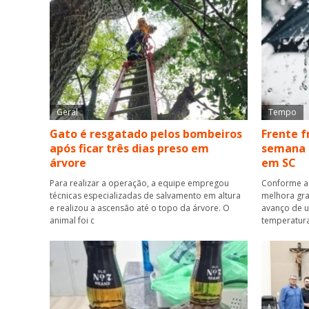
Geral
Tempo
Gato é resgatado pelos bombeiros
Frente f
após ficar três dias preso em
semana t
árvore
em SC
Para realizar a operação, a equipe empregou
Conforme a 
técnicas especializadas de salvamento em altura
melhora gra
e realizou a ascensão até o topo da árvore. O
avanço de u
animal foi c
temperatur