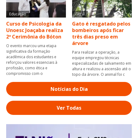
Educação
Geral
Curso de Psicologia da
Gato é resgatado pelos
Unoesc Joaçaba realiza
bombeiros após ficar
2ª Cerimônia do Bóton
três dias preso em
árvore
O evento marcou uma etapa
significativa da formação
Para realizar a operação, a
acadêmica dos estudantes e
equipe empregou técnicas
reforçou valores essenciais à
especializadas de salvamento em
profissão, como ética e
altura e realizou a ascensão até o
compromisso com o
topo da árvore. O animal foi c
Notícias do Dia
Ver Todas