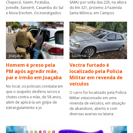
Chapecó, Xaxim, Piratuba,
SAMU por volta das 22h, na altura
Joinville, Xanxerê, Caxambu do Sul
do km 321, próximo à Fazenda
e Nova Erechim. Os investigados
Santa Mônica, em Campos
Joaçaba
Luzerna
Homem é preso pela
Vectra furtado é
PM após agredir mãe,
localizado pela Polícia
pai e irmão em Joaçaba
Militar em revenda de
veículos
No local, os policiais constataram
que o suspeito desferiu socos e
O carro foi localizado pela Polícia
chutes contra a mãe, de 58 anos,
Militar estacionado em uma
além de aplicá-la um golpe de
revenda de veículos, em situação
estrangulamento e jo
de abandono, aberto e com
diversas avarias na lataria