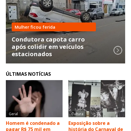
Mulher ficou ferida
Condutora capota carro
após colidir em veículos
estacionados
ÚLTIMAS NOTÍCIAS
Geral
Cultura
Homem é condenado a
Exposição sobre a
pagar R$ 75 mil em
história do Carnaval de