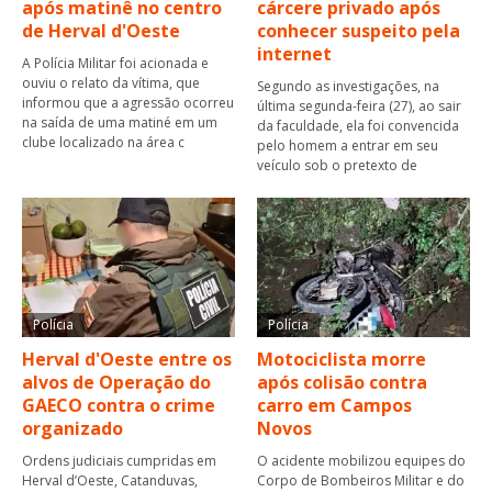
após matinê no centro
cárcere privado após
de Herval d'Oeste
conhecer suspeito pela
internet
A Polícia Militar foi acionada e
ouviu o relato da vítima, que
Segundo as investigações, na
informou que a agressão ocorreu
última segunda-feira (27), ao sair
na saída de uma matiné em um
da faculdade, ela foi convencida
clube localizado na área c
pelo homem a entrar em seu
veículo sob o pretexto de
Polícia
Polícia
Herval d'Oeste entre os
Motociclista morre
alvos de Operação do
após colisão contra
GAECO contra o crime
carro em Campos
organizado
Novos
Ordens judiciais cumpridas em
O acidente mobilizou equipes do
Herval d’Oeste, Catanduvas,
Corpo de Bombeiros Militar e do