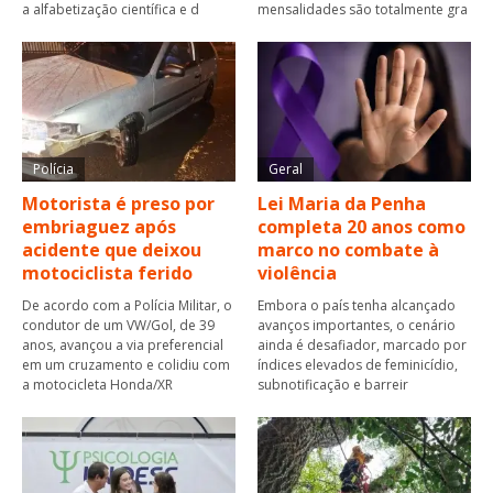
a alfabetização científica e d
mensalidades são totalmente gra
Polícia
Geral
Motorista é preso por
Lei Maria da Penha
embriaguez após
completa 20 anos como
acidente que deixou
marco no combate à
motociclista ferido
violência
De acordo com a Polícia Militar, o
Embora o país tenha alcançado
condutor de um VW/Gol, de 39
avanços importantes, o cenário
anos, avançou a via preferencial
ainda é desafiador, marcado por
em um cruzamento e colidiu com
índices elevados de feminicídio,
a motocicleta Honda/XR
subnotificação e barreir