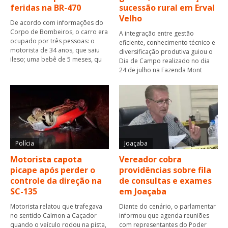
feridas na BR-470
sucessão rural em Erval
Velho
De acordo com informações do
Corpo de Bombeiros, o carro era
A integração entre gestão
ocupado por três pessoas: o
eficiente, conhecimento técnico e
motorista de 34 anos, que saiu
diversificação produtiva guiou o
ileso; uma bebê de 5 meses, qu
Dia de Campo realizado no dia
24 de julho na Fazenda Mont
Polícia
Joaçaba
Motorista capota
Vereador cobra
picape após perder o
providências sobre fila
controle da direção na
de consultas e exames
SC-135
em Joaçaba
Motorista relatou que trafegava
Diante do cenário, o parlamentar
no sentido Calmon a Caçador
informou que agenda reuniões
quando o veículo rodou na pista,
com representantes do Poder