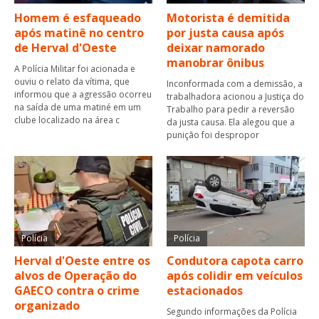
Homem é esfaqueado
Motorista é demitida
após matinê no centro
por justa causa após
de Herval d'Oeste
deixar namorado
manobrar ônibus
A Polícia Militar foi acionada e
ouviu o relato da vítima, que
Inconformada com a demissão, a
informou que a agressão ocorreu
trabalhadora acionou a Justiça do
na saída de uma matiné em um
Trabalho para pedir a reversão
clube localizado na área c
da justa causa. Ela alegou que a
punição foi despropor
Polícia
Polícia
Herval d'Oeste entre os
Condutora capota carro
alvos de Operação do
após colidir em veículos
GAECO contra o crime
estacionados
organizado
Segundo informações da Polícia