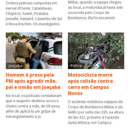
Militar, quando a equipe chegou
Ordens judiciais cumpridas em
ao local, a motorista já havia sido
Herval d’Oeste, Catanduvas,
socorrida pelo Corpo de
Chapecó, Xaxim, Piratuba,
Bombeiros. Ela foi encaminh
Joinville, Xanxerê, Caxambu do Sul
e Nova Erechim. Os investigados
Joaçaba
Polícia
Homem é preso pela
Motociclista morre
PM após agredir mãe,
após colisão contra
pai e irmão em Joaçaba
carro em Campos
Novos
No local, os policiais constataram
que o suspeito desferiu socos e
O acidente mobilizou equipes do
chutes contra a mãe, de 58 anos,
Corpo de Bombeiros Militar e do
além de aplicá-la um golpe de
SAMU por volta das 22h, na altura
estrangulamento e jo
do km 321, próximo à Fazenda
Santa Mônica, em Campos