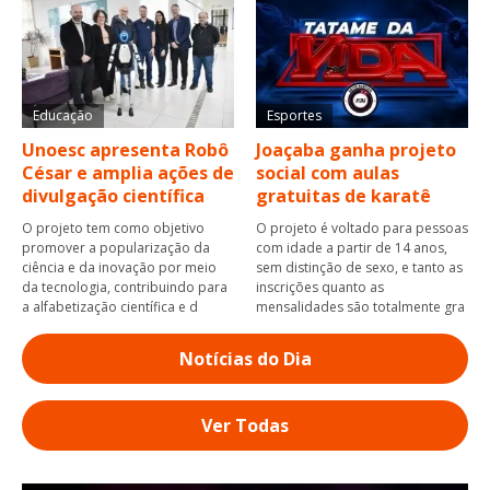
Educação
Esportes
Unoesc apresenta Robô
Joaçaba ganha projeto
César e amplia ações de
social com aulas
divulgação científica
gratuitas de karatê
O projeto tem como objetivo
O projeto é voltado para pessoas
promover a popularização da
com idade a partir de 14 anos,
ciência e da inovação por meio
sem distinção de sexo, e tanto as
da tecnologia, contribuindo para
inscrições quanto as
a alfabetização científica e d
mensalidades são totalmente gra
Notícias do Dia
Ver Todas