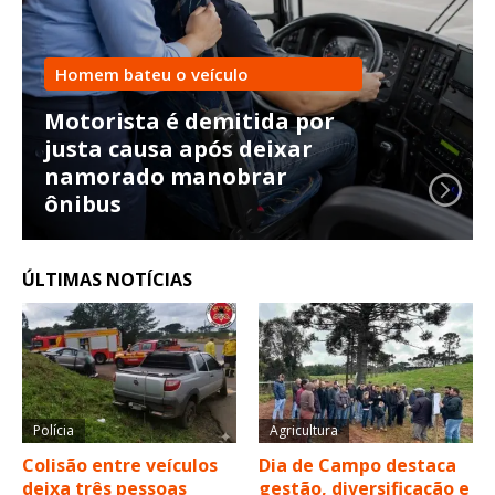
Homem bateu o veículo
Motorista é demitida por
justa causa após deixar
namorado manobrar
ônibus
ÚLTIMAS NOTÍCIAS
Polícia
Agricultura
Colisão entre veículos
Dia de Campo destaca
deixa três pessoas
gestão, diversificação e