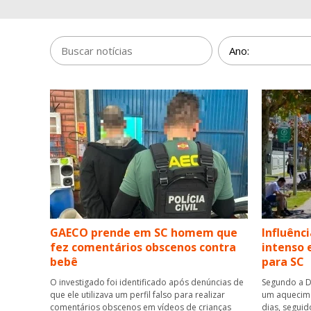
GAECO prende em SC homem que
Influênci
fez comentários obscenos contra
intenso 
bebê
para SC
O investigado foi identificado após denúncias de
Segundo a De
que ele utilizava um perfil falso para realizar
um aquecime
comentários obscenos em vídeos de crianças
dias, seguid