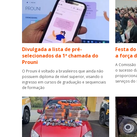
Divulgada a lista de pré-
Festa do
selecionados da 1ª chamada do
a força 
Prouni
A Comissão 
o sucesso d
O Prouni é voltado a brasileiros que ainda não
proporciona
possuem diploma de nível superior, visando o
serviços do 
ingresso em cursos de graduação e sequenciais
de formação