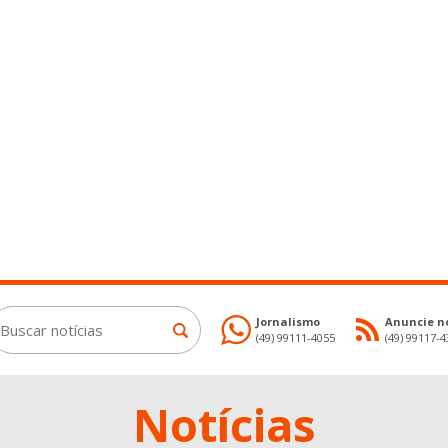
Jornalismo
Anuncie no
(49) 99111-4055
(49) 99117-
Notícias