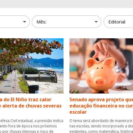
a do El Niño traz calor
Senado aprova projeto que
e alerta de chuvas severas
educação financeira no cur
escolar
fesa Civil estadual, a previsão indica
O tema será abordado de maneira tr
nto fora de época nos próximos
nas escolas, sendo incorporado a disc
o por chuvas intensas e risco de
existentes, como matemática, história