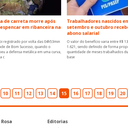
a de carreta morre após
Trabalhadores nascidos e
despencar em ribanceira na
setembro e outubro rece
abono salarial
oi registrado por volta das 04h53min
O valor do benefício varia entre R$ 1
ade de Bom Sucesso, quando o
1.621, sendo definido de forma prop
peu a defensa metálica em uma curva,
quantidade de meses trabalhados du
a c
base
10
11
12
13
14
15
16
17
18
19
20
 Rosa
Editorias