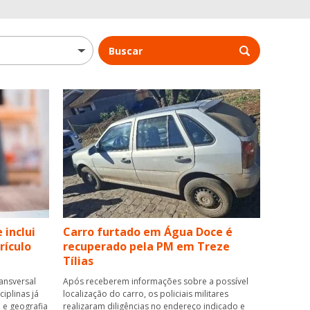
Buscar
 inclui
Carro furtado em Água Doce é
rículo
recuperado pela PM em Treze
Tílias
ansversal
Após receberem informações sobre a possível
iplinas já
localização do carro, os policiais militares
 e geografia
realizaram diligências no endereço indicado e