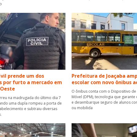
o
Civil prende um dos
Prefeitura de Joaçaba amp
s por furto a mercado em
escolar com novo ônibus a
'Oeste
O ônibus conta com o Dispositivo de
Móvel (DPM), tecnologia que garant
rreu na madrugada do último dia 7
e desembarque seguro de alunos com
uando uma dupla rompeu a porta de
ou mobilida
abelecimento e subtraiu diversas
.