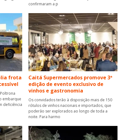
confirmaram a p
lia frota
Caitá Supermercados promove 3ª
cessível
edição de evento exclusivo de
vinhos e gastronomia
 Poltrona
e o embarque
Os convidados terão à disposição mais de 150
 deficiência
rótulos de vinhos nacionais e importados, que
poderão ser explorados ao longo de toda a
noite. Para harmo