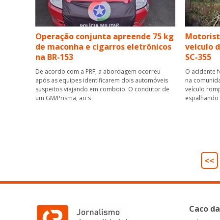
Operação conjunta apreende 75 kg
Motorist
de maconha e cigarros eletrônicos
veículo 
na BR-153
SC-355
De acordo com a PRF, a abordagem ocorreu
O acidente f
após as equipes identificarem dois automóveis
na comunid
suspeitos viajando em comboio. O condutor de
veículo rom
um GM/Prisma, ao s
espalhando 
<<
Caco da