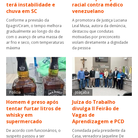
terá instabilidade e
racial contra médico
chuva em SC
venezuelano
Conforme a previsão da
A promotora de Justiça Luciana
Epagri/Ciram, o tempo melhora
Leal Musa, autora da denúncia,
gradualmente ao longo do dia
destacou que condutas
com o avanço de uma massa de
motivadas por preconceito
ar frio e seco, com temperaturas
violam diretamente a dignidade
máxima
da pessoa
Polícia
Joaçaba
Homem é preso após
Juíza do Trabalho
tentar furtar litros de
divulga II Feirão de
whisky em
Vagas de
supermercado
Aprendizagem e PCD
De acordo com funcionários, o
Convidada pela presidente da
suspeito passou a ser
Casa, vereadora Jaqueline De