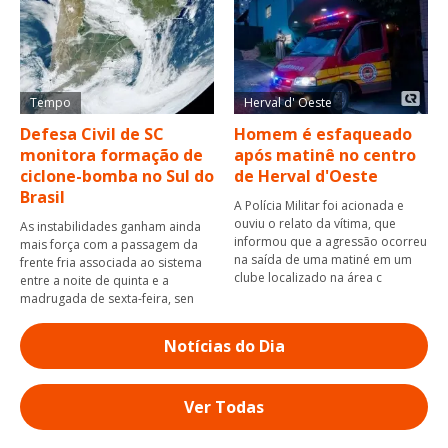
Tempo
Herval d' Oeste
Defesa Civil de SC
Homem é esfaqueado
monitora formação de
após matinê no centro
ciclone-bomba no Sul do
de Herval d'Oeste
Brasil
A Polícia Militar foi acionada e
ouviu o relato da vítima, que
As instabilidades ganham ainda
informou que a agressão ocorreu
mais força com a passagem da
na saída de uma matiné em um
frente fria associada ao sistema
clube localizado na área c
entre a noite de quinta e a
madrugada de sexta-feira, sen
Notícias do Dia
Ver Todas