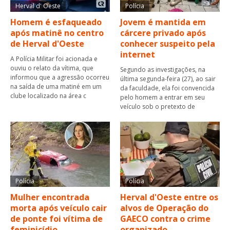
Herval d' Oeste
Polícia
Homem é esfaqueado
Jovem é mantida em
após matinê no centro
cárcere privado após
de Herval d'Oeste
conhecer suspeito pela
internet
A Polícia Militar foi acionada e
ouviu o relato da vítima, que
Segundo as investigações, na
informou que a agressão ocorreu
última segunda-feira (27), ao sair
na saída de uma matiné em um
da faculdade, ela foi convencida
clube localizado na área c
pelo homem a entrar em seu
veículo sob o pretexto de
Polícia
Polícia
Mulher encontrada
Herval d'Oeste entre os
morta após veículo cair
alvos de Operação do
de ponte foi vítima de
GAECO contra o crime
feminicídio
organizado