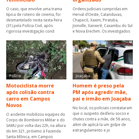
O caso, que envolve uma trama
Ordens judiciais cumpridas em
típica de roteiro de cinema, foi
Herval d’Oeste, Catanduvas,
desmantelado nesta sexta-feira
Chapecó, Xaxim, Piratuba,
(31) pela Polícia Civil, após
Joinville, Xanxerê, Caxambu do Sul
rigorosa investigação cond
e Nova Erechim. Os investigados
Polícia
Joaçaba
Motociclista morre
Homem é preso pela
após colisão contra
PM após agredir mãe,
carro em Campos
pai e irmão em Joaçaba
Novos
No local, os policiais constataram
que o suspeito desferiu socos e
O acidente mobilizou equipes do
chutes contra a mãe, de 58 anos,
Corpo de Bombeiros Militar e do
além de aplicá-la um golpe de
SAMU por volta das 22h, na altura
estrangulamento e jo
do km 321, próximo à Fazenda
Santa Mônica, em Campos