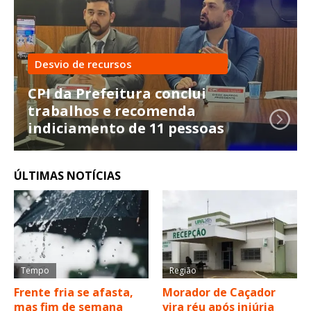
Desvio de recursos
CPI da Prefeitura conclui
trabalhos e recomenda
indiciamento de 11 pessoas
ÚLTIMAS NOTÍCIAS
Tempo
Região
Frente fria se afasta,
Morador de Caçador
mas fim de semana
vira réu após injúria