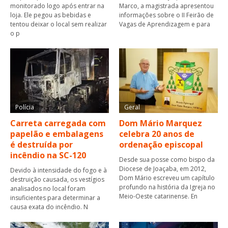
monitorado logo após entrar na
Marco, a magistrada apresentou
loja. Ele pegou as bebidas e
informações sobre o II Feirão de
tentou deixar o local sem realizar
Vagas de Aprendizagem e para
o p
Polícia
Geral
Carreta carregada com
Dom Mário Marquez
papelão e embalagens
celebra 20 anos de
é destruída por
ordenação episcopal
incêndio na SC-120
Desde sua posse como bispo da
Diocese de Joaçaba, em 2012,
Devido à intensidade do fogo e à
Dom Mário escreveu um capítulo
destruição causada, os vestígios
profundo na história da Igreja no
analisados no local foram
Meio-Oeste catarinense. En
insuficientes para determinar a
causa exata do incêndio. N