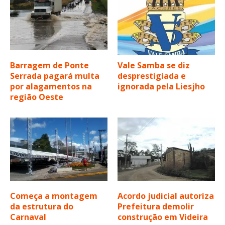
Barragem de Ponte
Vale Samba se diz
Serrada pagará multa
desprestigiada e
por alagamentos na
ignorada pela Liesjho
região Oeste
Começa a montagem
Acordo judicial autoriza
da estrutura do
Prefeitura demolir
Carnaval
construção em Videira