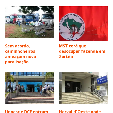
Sem acordo,
MST terá que
caminhoneiros
desocupar fazenda em
ameaçam nova
Zortéa
paralisação
Unoesc e DCE entram
Herval d´Oeste pode