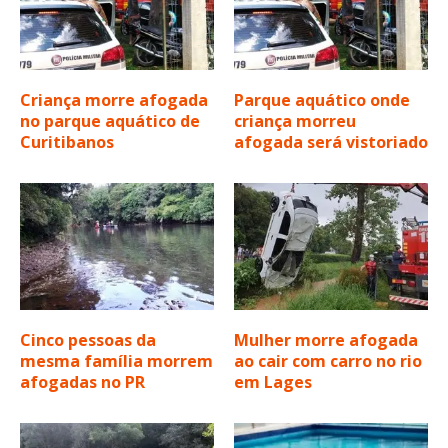
Criança morre afogada
Parque aquático onde
no parque aquático de
criança morreu
Curitibanos
afogada será vistoriado
Cinco pessoas da
Mulher morre afogada
mesma família morrem
ao cair com carro no rio
afogadas no PR
em Lages