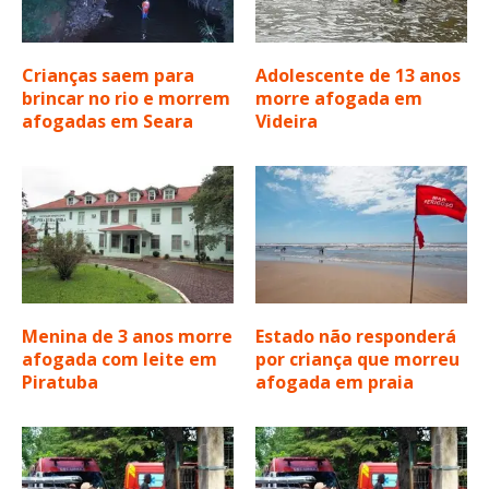
Crianças saem para
Adolescente de 13 anos
brincar no rio e morrem
morre afogada em
afogadas em Seara
Videira
Menina de 3 anos morre
Estado não responderá
afogada com leite em
por criança que morreu
Piratuba
afogada em praia