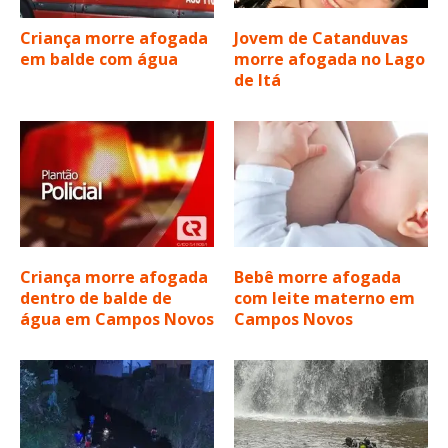
Criança morre afogada
Jovem de Catanduvas
em balde com água
morre afogada no Lago
de Itá
Criança morre afogada
Bebê morre afogada
dentro de balde de
com leite materno em
água em Campos Novos
Campos Novos