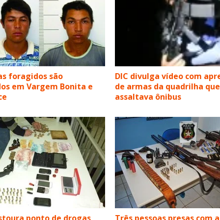
s foragidos são
DIC divulga vídeo com ap
dos em Vargem Bonita e
de armas da quadrilha que
ce
assaltava ônibus
estoura ponto de drogas
Três pessoas presas com 