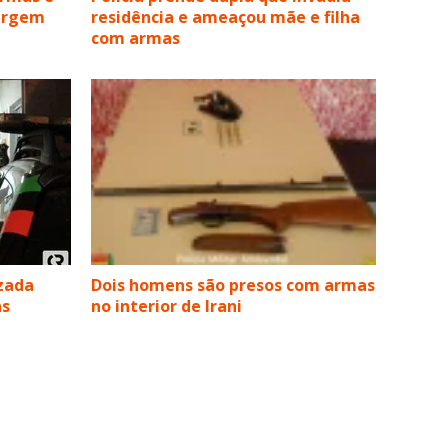
Vargem
residência e ameaçou mãe e filha
com armas
izada
Dois homens são presos com armas
as
no interior de Irani