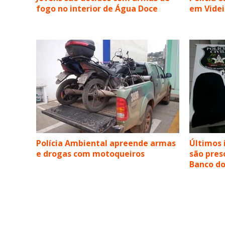
fogo no interior de Água Doce
em Videi
Polícia Ambiental apreende armas
Últimos 
e drogas com motoqueiros
são pres
Banco do