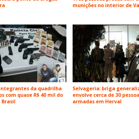
ra
munições no interior de 
integrantes da quadrilha
Selvageria: briga general
os com quase R$ 40 mil do
envolve cerca de 30 pesso
 Brasil
armadas em Herval