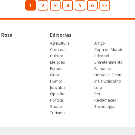
1
2
3
4
5
6
>>
 Rosa
Editorias
Agricultura
Artigo
Carnaval
Copa do Mundo
Cultura
Editorial
Eleições
Entretenimento
Estado
Famosos
Geral
Herval d' Oeste
Humor
Inf. Publicitário
Joaçaba
Luto
Opinião
Pet
Política
Reclamação
Saúde
Tecnologia
Turismo