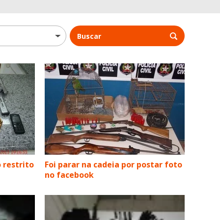
Buscar
 restrito
Foi parar na cadeia por postar foto
no facebook