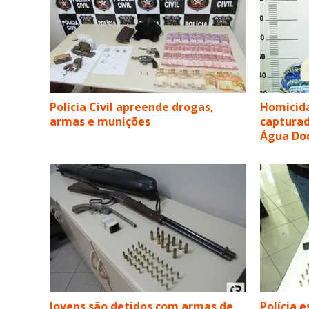
Polícia Civil apreende drogas,
Homicida
armas e munições
captura
Água Do
Jovens são detidos com armas de
Polícia 