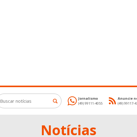
Jornalismo
Anuncie no
(49) 99111-4055
(49) 99117-
Notícias