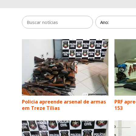
Policia apreende arsenal de armas
PRF apre
em Treze Tílias
153