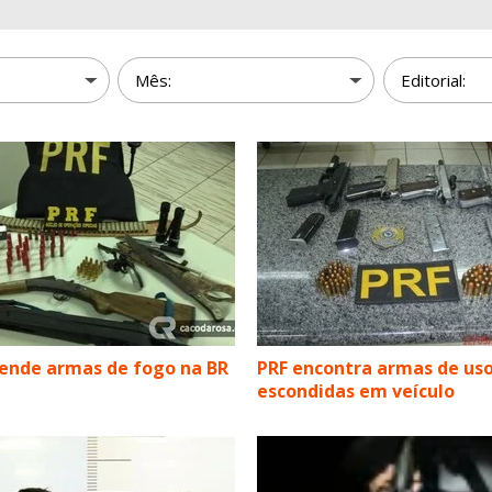
ende armas de fogo na BR
PRF encontra armas de uso
escondidas em veículo