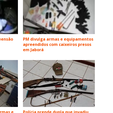
reensão
PM divulga armas e equipamentos
apreendidos com caixeiros presos
em Jaborá
armas e
Polícia prende dupla que invadiu