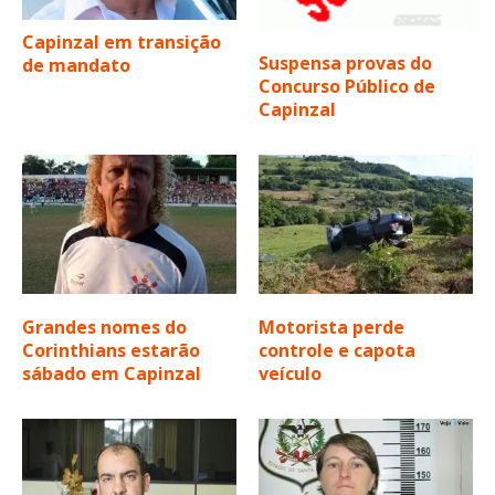
Capinzal em transição
Suspensa provas do
de mandato
Concurso Público de
Capinzal
Grandes nomes do
Motorista perde
Corinthians estarão
controle e capota
sábado em Capinzal
veículo