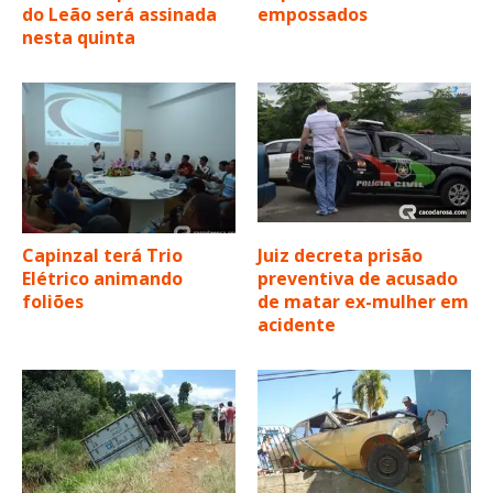
do Leão será assinada
empossados
nesta quinta
Capinzal terá Trio
Juiz decreta prisão
Elétrico animando
preventiva de acusado
foliões
de matar ex-mulher em
acidente