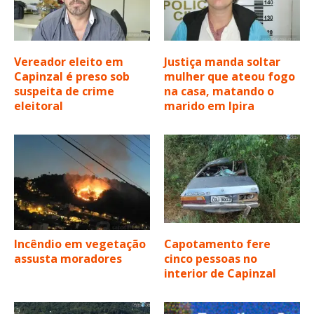
Vereador eleito em
Justiça manda soltar
Capinzal é preso sob
mulher que ateou fogo
suspeita de crime
na casa, matando o
eleitoral
marido em Ipira
Incêndio em vegetação
Capotamento fere
assusta moradores
cinco pessoas no
interior de Capinzal