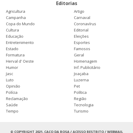
Editorias
Agricultura
Artigo
Campanha
Carnaval
Copa do Mundo
Coronavírus
Cultura
Editorial
Educação
Eleições
Entretenimento
Esportes
Estado
Famosos
Formatura
Geral
Herval d' Oeste
Homenagem
Humor
Inf. Publicitário
Jasc
Joaçaba
Luto
Luzerna
Opinião
Pet
Polícia
Política
Reclamação
Região
Saúde
Tecnologia
Tempo
Turismo
© COPYRIGHT 2021, CACO DA ROSA /
ACESSO RESTRITO
/
WEBMAIL