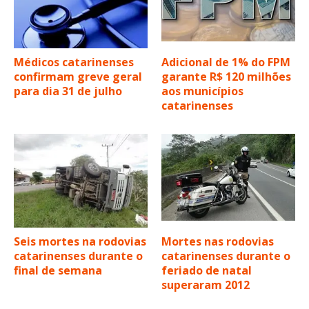
Médicos catarinenses
Adicional de 1% do FPM
confirmam greve geral
garante R$ 120 milhões
para dia 31 de julho
aos municípios
catarinenses
Seis mortes na rodovias
Mortes nas rodovias
catarinenses durante o
catarinenses durante o
final de semana
feriado de natal
superaram 2012