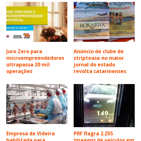
Juro Zero para
Anúncio de clube de
microempreendedores
striptease no maior
ultrapassa 20 mil
jornal do estado
operações
revolta catarinenses
Empresa de Videira
PRF flagra 2.255
habilitada para
imagens de veículos em