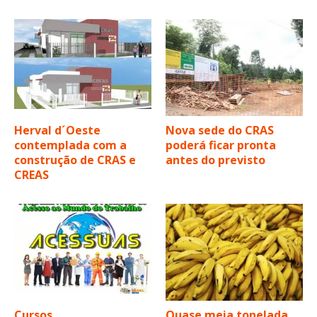
Herval d´Oeste
Nova sede do CRAS
contemplada com a
poderá ficar pronta
construção de CRAS e
antes do previsto
CREAS
Cursos
Quase meia tonelada