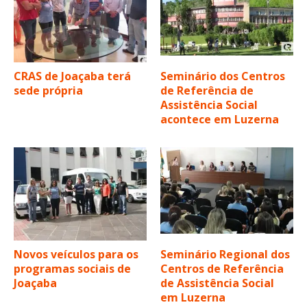
CRAS de Joaçaba terá
Seminário dos Centros
sede própria
de Referência de
Assistência Social
acontece em Luzerna
Novos veículos para os
Seminário Regional dos
programas sociais de
Centros de Referência
Joaçaba
de Assistência Social
em Luzerna