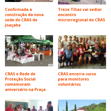
Confirmada a
Treze Tílias vai sediar
construção da nova
encontro
sede do CRAS de
microrregional do CRAS
Joaçaba
CRAS e Rede de
CRAS encerra curso
Proteção Social
para monitores
comemoram
voluntários
aniversário na Praça