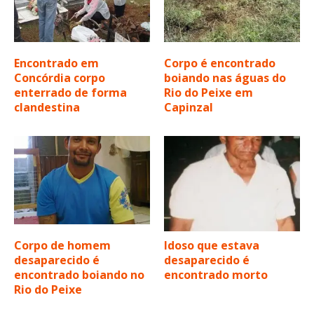
Encontrado em
Corpo é encontrado
Concórdia corpo
boiando nas águas do
enterrado de forma
Rio do Peixe em
clandestina
Capinzal
Corpo de homem
Idoso que estava
desaparecido é
desaparecido é
encontrado boiando no
encontrado morto
Rio do Peixe