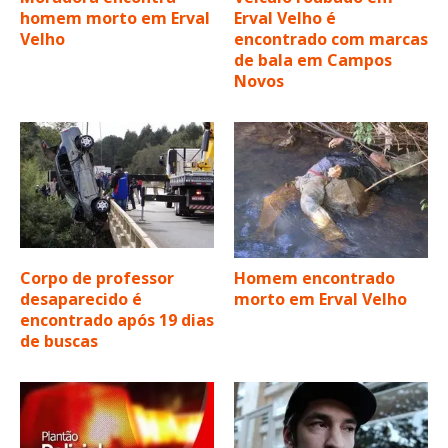
homem morto em Erval
Erval Velho é
Velho
encontrado com marcas
de bala em Campos
Novos
Corpo de professor
Homem encontrado
desaparecido é
morto em Erval Velho
encontrado após 19 dias
de buscas