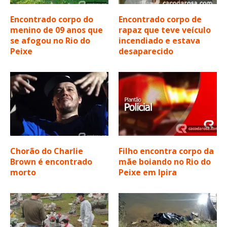
Encontrado corpo do
Encontrado corpo de
menino de 09 anos que
rapaz que teve veículo
se afogou no Rio do
incendiado e estava
Peixe
desaparecido
Chorão do Charlie
Filho encontra corpo da
Brown é encontrado
mãe boiando no Rio do
morto
Peixe em Ipira