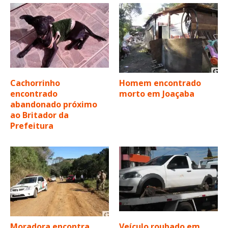
Cachorrinho
Homem encontrado
encontrado
morto em Joaçaba
abandonado próximo
ao Britador da
Prefeitura
Moradora encontra
Veículo roubado em