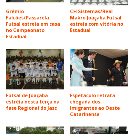
Grêmio
CH Sistemas/Real
Falcões/Passarela
Makro Joaçaba Futsal
Futsal estreia em casa
estreia com vitória no
no Campeonato
Estadual
Estadual
Futsal de Joaçaba
Espetáculo retrata
estréia nesta terça na
chegada dos
fase Regional do Jasc
imigrantes ao Oeste
Catarinense