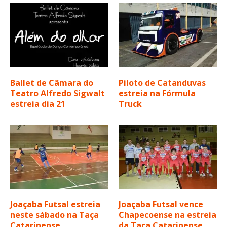
Ballet de Câmara do
Piloto de Catanduvas
Teatro Alfredo Sigwalt
estreia na Fórmula
estreia dia 21
Truck
Joaçaba Futsal estreia
Joaçaba Futsal vence
neste sábado na Taça
Chapecoense na estreia
Catarinense
da Taça Catarinense