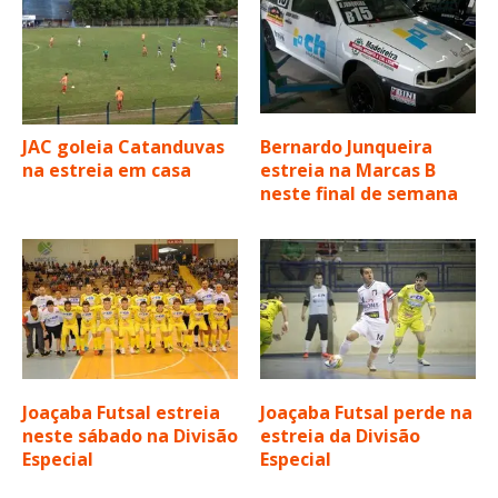
JAC goleia Catanduvas
Bernardo Junqueira
na estreia em casa
estreia na Marcas B
neste final de semana
Joaçaba Futsal estreia
Joaçaba Futsal perde na
neste sábado na Divisão
estreia da Divisão
Especial
Especial