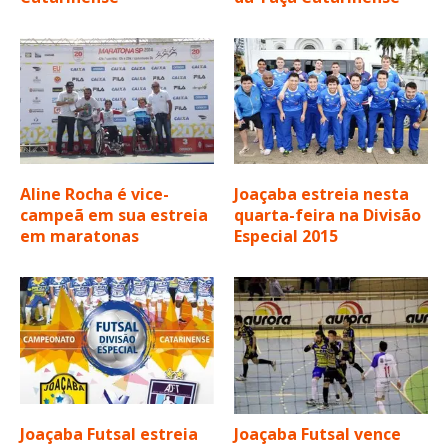
Aline Rocha é vice-
Joaçaba estreia nesta
campeã em sua estreia
quarta-feira na Divisão
em maratonas
Especial 2015
Joaçaba Futsal estreia
Joaçaba Futsal vence