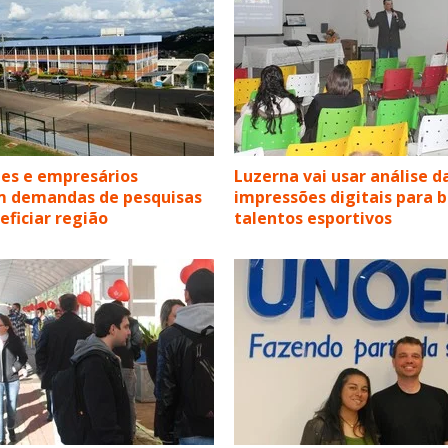
es e empresários
Luzerna vai usar análise d
m demandas de pesquisas
impressões digitais para 
eficiar região
talentos esportivos