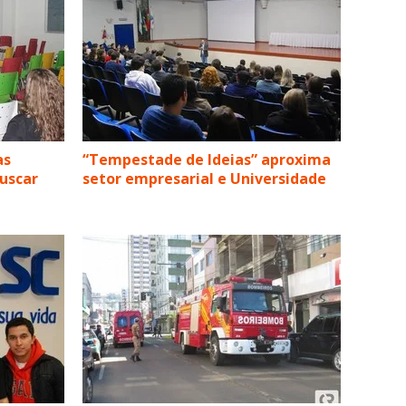
as
“Tempestade de Ideias” aproxima
buscar
setor empresarial e Universidade