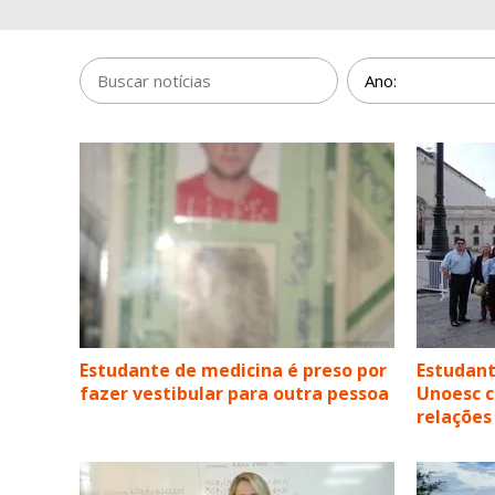
Estudante de medicina é preso por
Estudant
fazer vestibular para outra pessoa
Unoesc c
relações