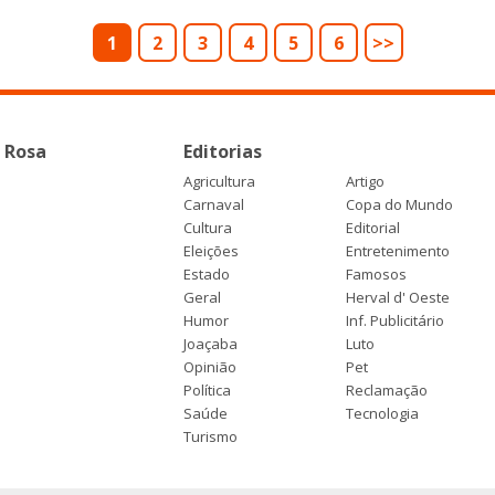
1
2
3
4
5
6
>>
 Rosa
Editorias
Agricultura
Artigo
Carnaval
Copa do Mundo
Cultura
Editorial
Eleições
Entretenimento
Estado
Famosos
Geral
Herval d' Oeste
Humor
Inf. Publicitário
Joaçaba
Luto
Opinião
Pet
Política
Reclamação
Saúde
Tecnologia
Turismo