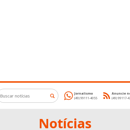
Jornalismo
Anuncie no
(49) 99111-4055
(49) 99117-
Notícias