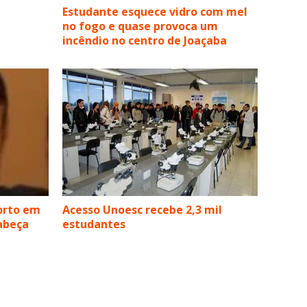
Estudante esquece vidro com mel
no fogo e quase provoca um
incêndio no centro de Joaçaba
orto em
Acesso Unoesc recebe 2,3 mil
cabeça
estudantes