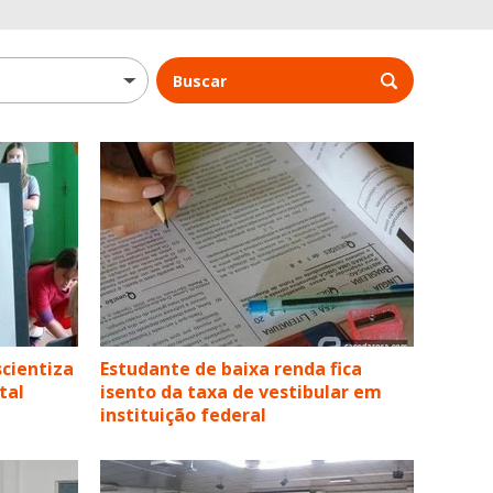
Buscar
scientiza
Estudante de baixa renda fica
tal
isento da taxa de vestibular em
instituição federal