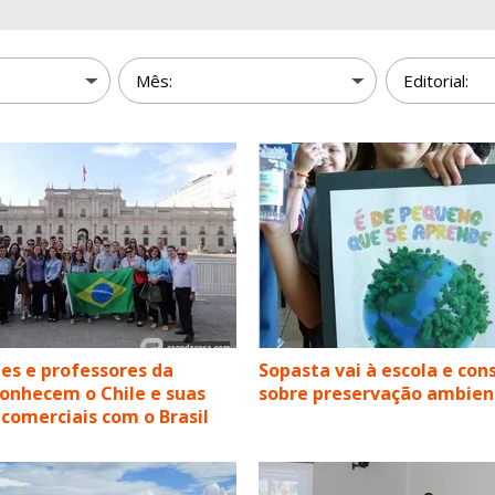
es e professores da
Sopasta vai à escola e con
onhecem o Chile e suas
sobre preservação ambien
 comerciais com o Brasil