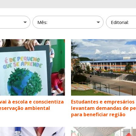
vai à escola e conscientiza
Estudantes e empresários
eservação ambiental
levantam demandas de pe
para beneficiar região