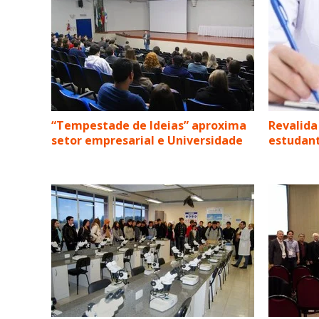
“Tempestade de Ideias” aproxima
Revalida
setor empresarial e Universidade
estudant