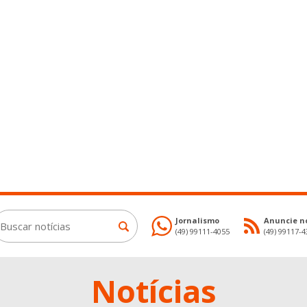
Jornalismo
Anuncie no
(49) 99111-4055
(49) 99117-
Notícias