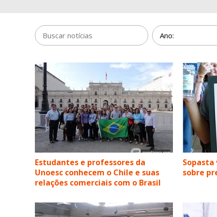
Estudantes e professores da
Sopasta 
Unoesc conhecem o Chile e suas
sobre pr
relações comerciais com o Brasil