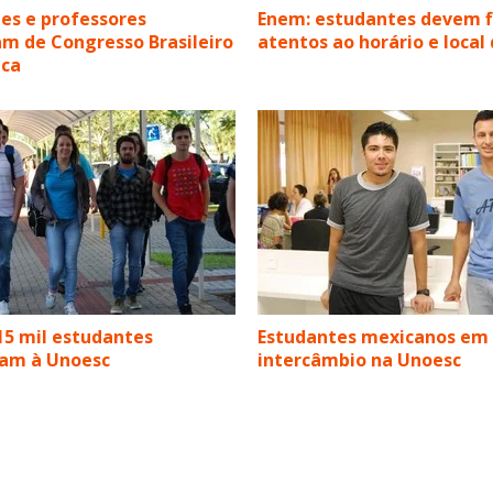
es e professores
Enem: estudantes devem f
am de Congresso Brasileiro
atentos ao horário e local
ica
15 mil estudantes
Estudantes mexicanos em
ram à Unoesc
intercâmbio na Unoesc