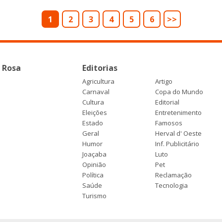
1
2
3
4
5
6
>>
 Rosa
Editorias
Agricultura
Artigo
Carnaval
Copa do Mundo
Cultura
Editorial
Eleições
Entretenimento
Estado
Famosos
Geral
Herval d' Oeste
Humor
Inf. Publicitário
Joaçaba
Luto
Opinião
Pet
Política
Reclamação
Saúde
Tecnologia
Turismo