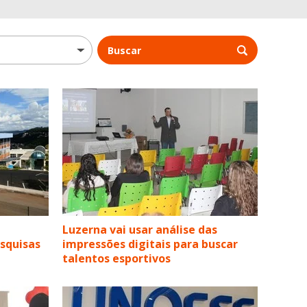
Buscar
Luzerna vai usar análise das
squisas
impressões digitais para buscar
talentos esportivos