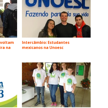
 voltam
Intercâmbio: Estudantes
ira na
mexicanos na Unoesc