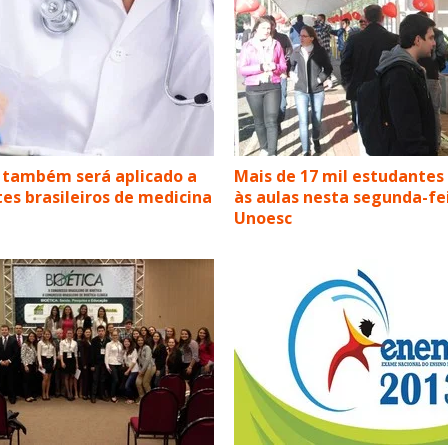
 também será aplicado a
Mais de 17 mil estudantes
es brasileiros de medicina
às aulas nesta segunda-fe
Unoesc