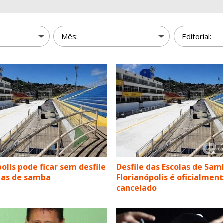
olis pode ficar sem desfile
Desfile das Escolas de Sa
las de samba
Florianópolis é oficialmen
cancelado