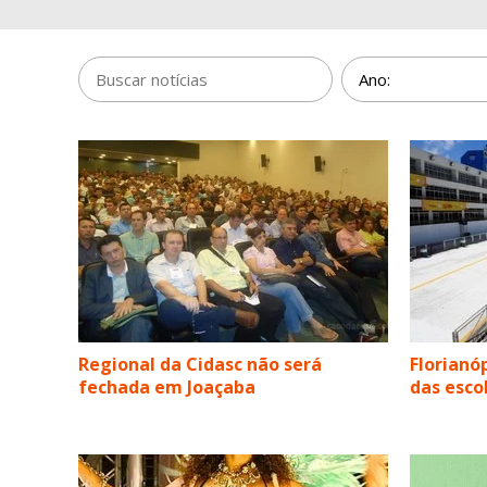
Regional da Cidasc não será
Florianóp
fechada em Joaçaba
das esco