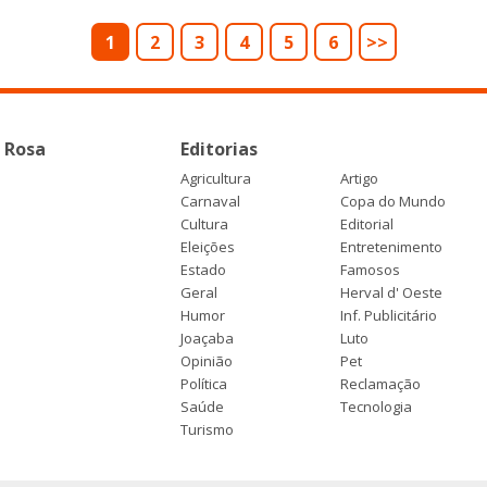
1
2
3
4
5
6
>>
 Rosa
Editorias
Agricultura
Artigo
Carnaval
Copa do Mundo
Cultura
Editorial
Eleições
Entretenimento
Estado
Famosos
Geral
Herval d' Oeste
Humor
Inf. Publicitário
Joaçaba
Luto
Opinião
Pet
Política
Reclamação
Saúde
Tecnologia
Turismo