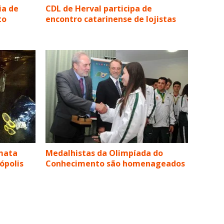
ia de
CDL de Herval participa de
to
encontro catarinense de lojistas
 mata
Medalhistas da Olimpíada do
ópolis
Conhecimento são homenageados