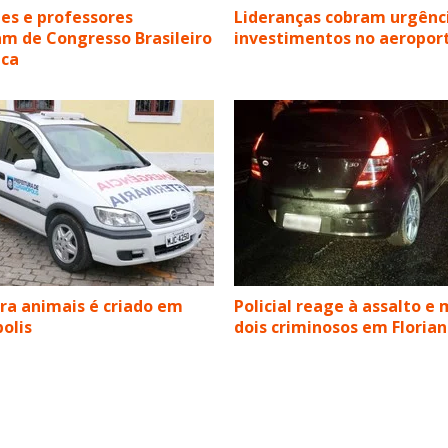
es e professores
Lideranças cobram urgênc
am de Congresso Brasileiro
investimentos no aeropor
ica
a animais é criado em
Policial reage à assalto e
polis
dois criminosos em Florian