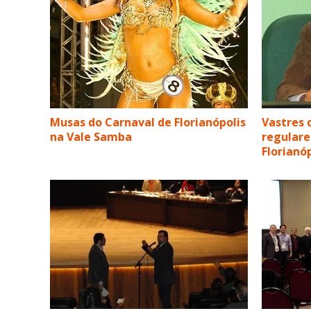
Musas do Carnaval de Florianópolis
Vastres 
na Vale Samba
regulare
Florianó