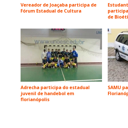
Vereador de Joaçaba participa de
Estudant
Fórum Estadual de Cultura
particip
de Bioét
Adrecha participa do estadual
SAMU par
juvenil de handebol em
Florianó
florianópolis