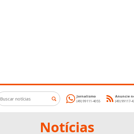
Jornalismo
Anuncie no
(49) 99111-4055
(49) 99117-
Notícias