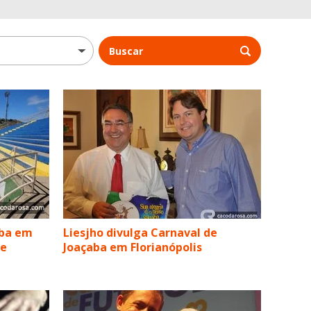
Buscar
mba em
Liesjho divulga Carnaval de
te
Joaçaba em Florianópolis