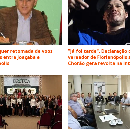
quer retomada de voos
"Já foi tarde". Declaração 
s entre Joaçaba e
vereador de Florianópolis 
polis
Chorão gera revolta na in