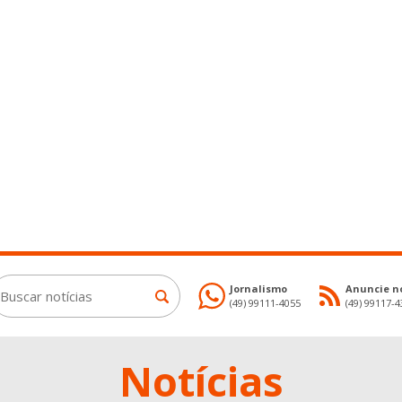
Jornalismo
Anuncie no
(49) 99111-4055
(49) 99117-
Notícias