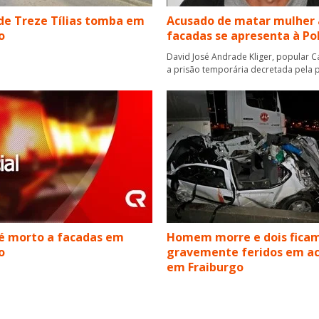
de Treze Tílias tomba em
Acusado de matar mulher 
o
facadas se apresenta à Pol
David José Andrade Kliger, popular Ca
a prisão temporária decretada pela p
 morto a facadas em
Homem morre e dois fica
o
gravemente feridos em a
em Fraiburgo