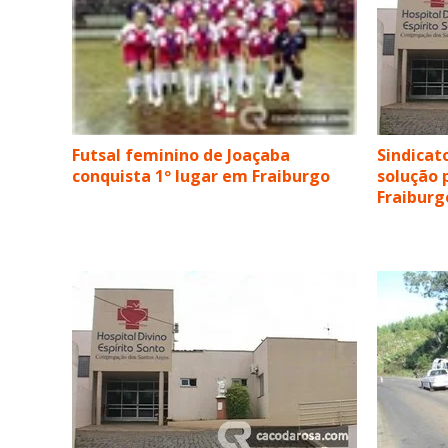
Futsal feminino de Joaçaba
Sindicat
conquista 1º lugar em Fraiburgo
solução 
Fraiburg