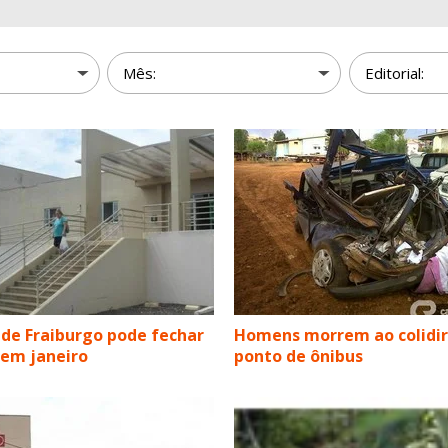
 de Fraiburgo pode fechar
Homens morrem ao colidi
 em janeiro
ponto de ônibus