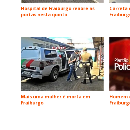
Hospital de Fraiburgo reabre as
Carreta 
portas nesta quinta
Fraiburg
Mais uma mulher é morta em
Homem é
Fraiburgo
Fraiburg