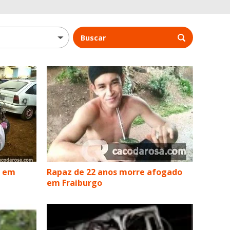
Buscar
r em
Rapaz de 22 anos morre afogado
em Fraiburgo