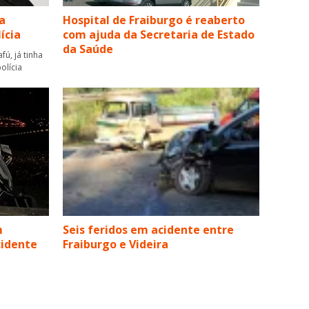
a
Hospital de Fraiburgo é reaberto
ícia
com ajuda da Secretaria de Estado
da Saúde
fú, já tinha
olícia
m
Seis feridos em acidente entre
cidente
Fraiburgo e Videira