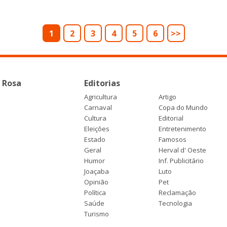
1
2
3
4
5
6
>>
 Rosa
Editorias
Agricultura
Artigo
Carnaval
Copa do Mundo
Cultura
Editorial
Eleições
Entretenimento
Estado
Famosos
Geral
Herval d' Oeste
Humor
Inf. Publicitário
Joaçaba
Luto
Opinião
Pet
Política
Reclamação
Saúde
Tecnologia
Turismo