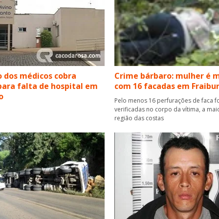
o dos médicos cobra
Crime bárbaro: mulher é 
para falta de hospital em
com 16 facadas em Fraibu
o
Pelo menos 16 perfurações de faca 
verificadas no corpo da vítima, a mai
região das costas