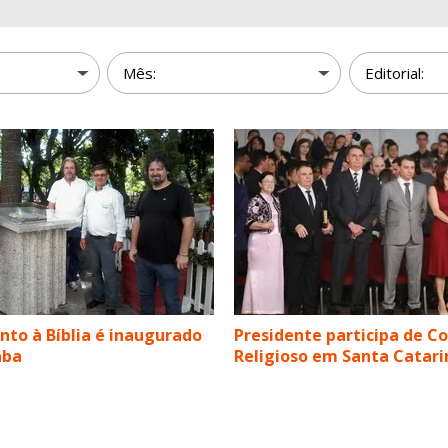
o à Bíblia é inaugurado
Presidente participa de C
aba
Religioso em Santa Catari