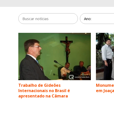
Trabalho de Gideões
Monument
Internacionais no Brasil é
em Joaç
apresentado na Câmara