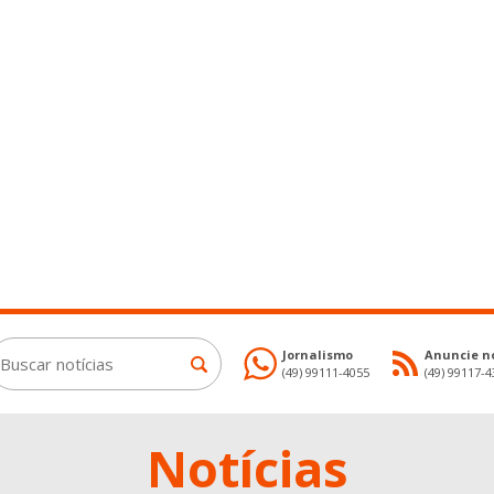
Jornalismo
Anuncie no
(49) 99111-4055
(49) 99117-
Notícias