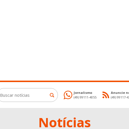
Jornalismo
Anuncie no
(49) 99111-4055
(49) 99117-
Notícias