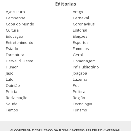
Editorias
Agricultura
Artigo
Campanha
Carnaval
Copa do Mundo
Coronavírus
Cultura
Editorial
Educação
Eleições
Entretenimento
Esportes
Estado
Famosos
Formatura
Geral
Herval d' Oeste
Homenagem
Humor
Inf. Publicitário
Jasc
Joaçaba
Luto
Luzerna
Opinião
Pet
Polícia
Política
Reclamação
Região
Saúde
Tecnologia
Tempo
Turismo
© COPYRIGHT 2021, CACO DA ROSA /
ACESSO RESTRITO
/
WEBMAIL