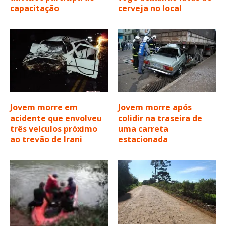
capacitação
cerveja no local
Jovem morre em
Jovem morre após
acidente que envolveu
colidir na traseira de
três veículos próximo
uma carreta
ao trevão de Irani
estacionada