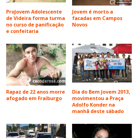
ProJovem Adolescente
Jovem é morto a
de Videira forma turma
facadas em Campos
no curso de panificação
Novos
e confeitaria
Rapaz de 22 anos morre
Dia do Bem Jovem 2013,
afogado em Fraiburgo
movimentou a Praça
Adolfo Konder na
manhã deste sábado