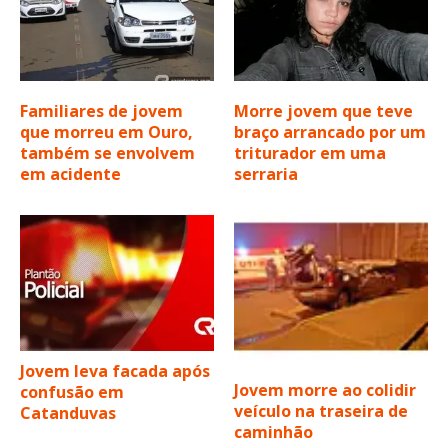
Familiares de jovem
Morre jovem que teve
que morreu em Ouro,
braço arrancado por um
também se envolvem
triturador em uma
em acidente
serraria
Jovem leva facada após
Jovem morre ao colidir
confusão em
veículo na traseira de
Catanduvas
caminhão