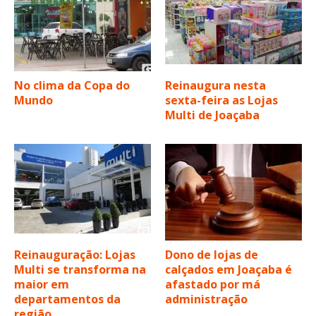
No clima da Copa do
Reinaugura nesta
Mundo
sexta-feira as Lojas
Multi de Joaçaba
Reinauguração: Lojas
Dono de lojas de
Multi se transforma na
calçados em Joaçaba é
maior em
afastado por má
departamentos da
administração
região