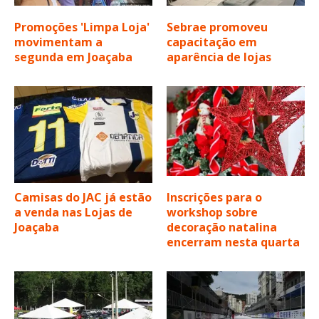
Promoções 'Limpa Loja'
Sebrae promoveu
movimentam a
capacitação em
segunda em Joaçaba
aparência de lojas
Camisas do JAC já estão
Inscrições para o
a venda nas Lojas de
workshop sobre
Joaçaba
decoração natalina
encerram nesta quarta