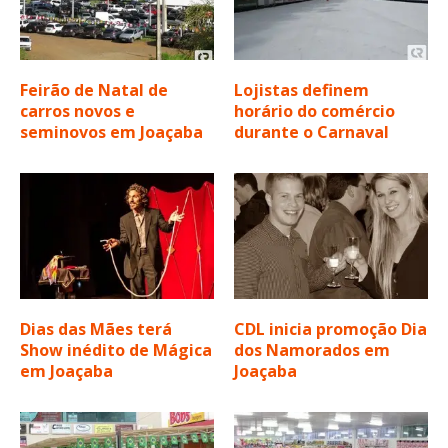
Feirão de Natal de
Lojistas definem
carros novos e
horário do comércio
seminovos em Joaçaba
durante o Carnaval
Dias das Mães terá
CDL inicia promoção Dia
Show inédito de Mágica
dos Namorados em
em Joaçaba
Joaçaba