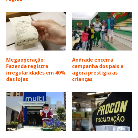
Megaoperação:
Andrade encerra
Fazenda registra
campanha dos pais e
irregularidades em 40%
agora prestigia as
das lojas
crianças