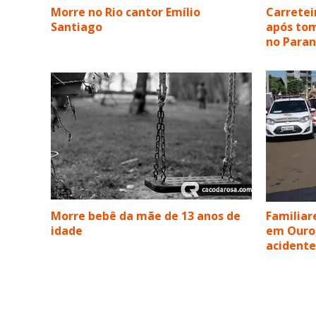
Morre no Rio cantor Emílio
Carretei
Santiago
após tom
no Para
Morre bebê da mãe de 13 anos de
Familiar
idade
em Ouro
acidente