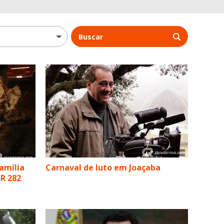
Buscar
amília
Carnaval de luto em Joaçaba
R 282