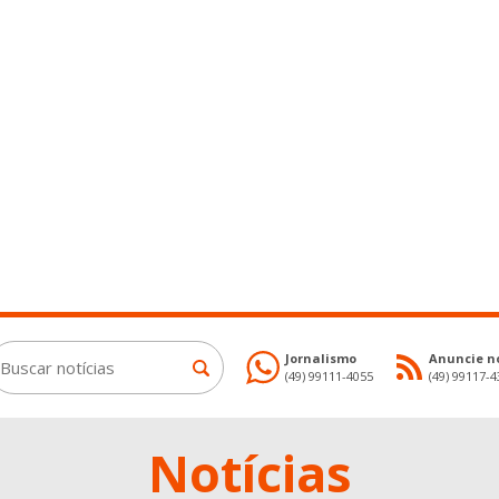
Jornalismo
Anuncie no
(49) 99111-4055
(49) 99117-
Notícias