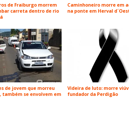
ros de Fraiburgo morrem
Caminhoneiro morre em a
bar carreta dentro de rio
na ponte em Herval d´Oes
ná
es de jovem que morreu
Videira de luto: morre viú
, também se envolvem em
fundador da Perdigão