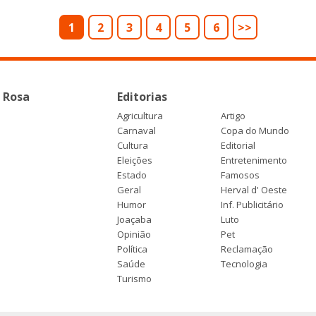
1
2
3
4
5
6
>>
 Rosa
Editorias
Agricultura
Artigo
Carnaval
Copa do Mundo
Cultura
Editorial
Eleições
Entretenimento
Estado
Famosos
Geral
Herval d' Oeste
Humor
Inf. Publicitário
Joaçaba
Luto
Opinião
Pet
Política
Reclamação
Saúde
Tecnologia
Turismo