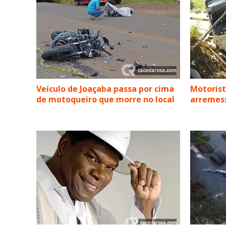
Veículo de Joaçaba passa por cima
Motorist
de motoqueiro que morre no local
arremess