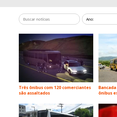
Três ônibus com 120 comerciantes
Bancada 
são assaltados
ônibus e