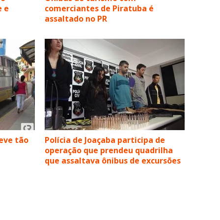
e e
comerciantes de Piratuba é
assaltado no PR
eve tão
Polícia de Joaçaba participa de
operação que prendeu quadrilha
que assaltava ônibus de excursões