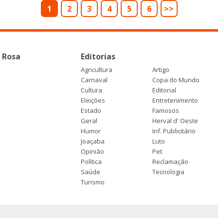
1
2
3
4
5
6
>>
 Rosa
Editorias
Agricultura
Artigo
Carnaval
Copa do Mundo
Cultura
Editorial
Eleições
Entretenimento
Estado
Famosos
Geral
Herval d' Oeste
Humor
Inf. Publicitário
Joaçaba
Luto
Opinião
Pet
Política
Reclamação
Saúde
Tecnologia
Turismo