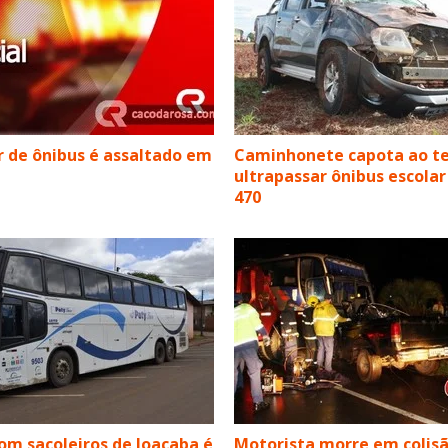
 de ônibus é assaltado em
Caminhonete capota ao t
ultrapassar ônibus escolar
470
om sacoleiros de Joaçaba é
Motorista morre em colis