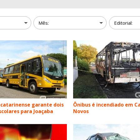
catarinense garante dois
Ônibus é incendiado em 
scolares para Joaçaba
Novos