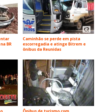
entar
Caminhão se perde em pista
 na BR
escorregadia e atinge Bitrem e
ônibus da Reunidas
ão
Ônibus de turismo com