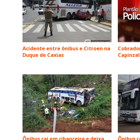
Acidente entre ônibus e Citroen na
Cobrador
Duque de Caxias
Capinzal
Ônibus cai em ribanceira e deixa
Ônibus c