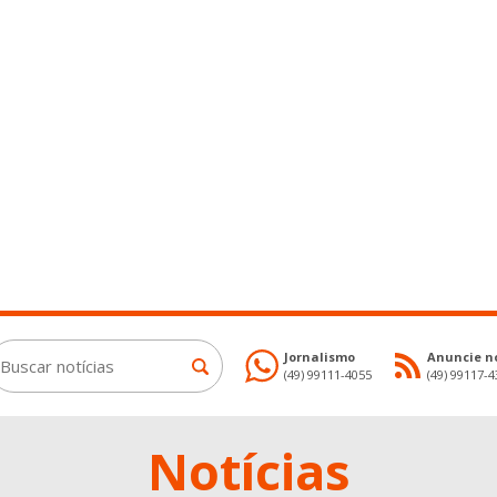
Jornalismo
Anuncie no
(49) 99111-4055
(49) 99117-
Notícias