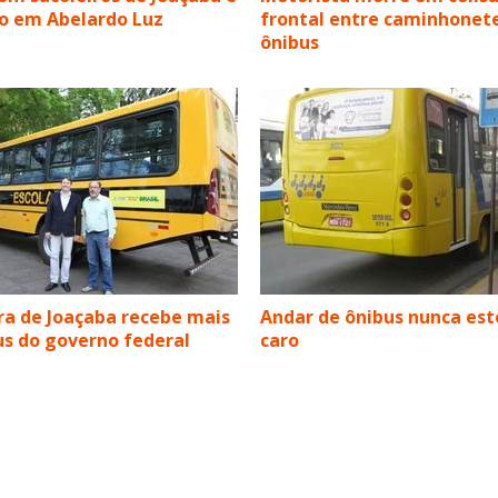
o em Abelardo Luz
frontal entre caminhonet
ônibus
ra de Joaçaba recebe mais
Andar de ônibus nunca est
s do governo federal
caro