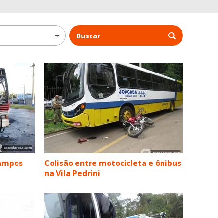
Buscar
Campos
Colisão entre motocicleta e ônibus
na Vila Pedrini