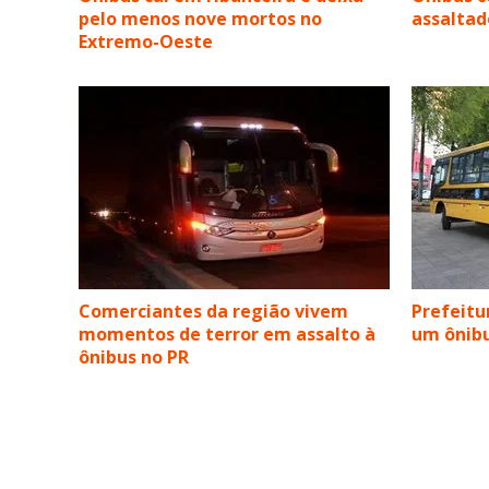
pelo menos nove mortos no
assaltad
Extremo-Oeste
Comerciantes da região vivem
Prefeitu
momentos de terror em assalto à
um ônibu
ônibus no PR