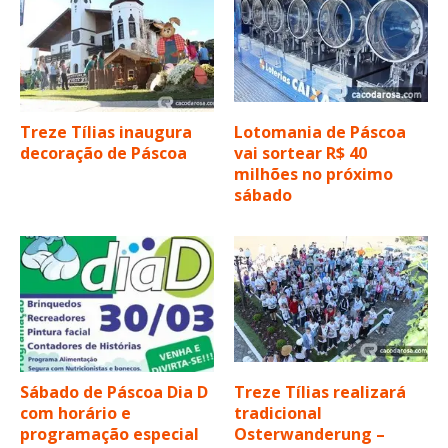
Treze Tílias inaugura
Lotomania de Páscoa
decoração de Páscoa
vai sortear R$ 40
milhões no próximo
sábado
Sábado de Páscoa Dia D
Treze Tílias realizará
com horário e
tradicional
programação especial
Osterwanderung –