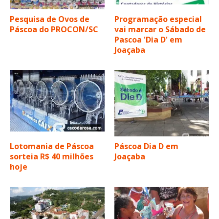
Pesquisa de Ovos de
Programação especial
Páscoa do PROCON/SC
vai marcar o Sábado de
Pascoa 'Dia D' em
Joaçaba
Lotomania de Páscoa
Páscoa Dia D em
sorteia R$ 40 milhões
Joaçaba
hoje