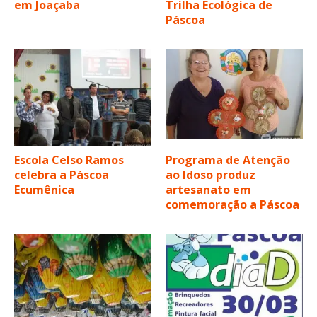
em Joaçaba
Trilha Ecológica de
Páscoa
Escola Celso Ramos
Programa de Atenção
celebra a Páscoa
ao Idoso produz
Ecumênica
artesanato em
comemoração a Páscoa