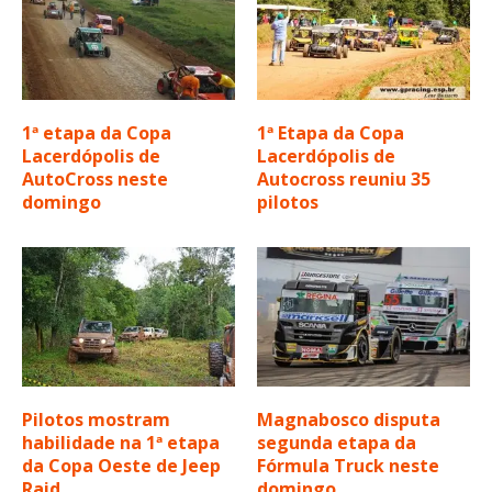
1ª etapa da Copa
1ª Etapa da Copa
Lacerdópolis de
Lacerdópolis de
AutoCross neste
Autocross reuniu 35
domingo
pilotos
Pilotos mostram
Magnabosco disputa
habilidade na 1ª etapa
segunda etapa da
da Copa Oeste de Jeep
Fórmula Truck neste
Raid
domingo