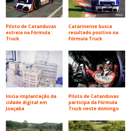
Piloto de Catanduvas
Catarinense busca
estreia na Fórmula
resultado positivo na
Truck
Fórmula Truck
Inicia implantação da
Piloto de Catanduvas
cidade digital em
participa da Fórmula
Joaçaba
Truck neste domingo