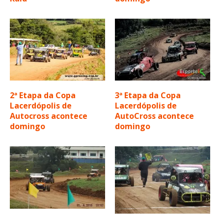
2ª Etapa da Copa
3ª Etapa da Copa
Lacerdópolis de
Lacerdópolis de
Autocross acontece
AutoCross acontece
domingo
domingo