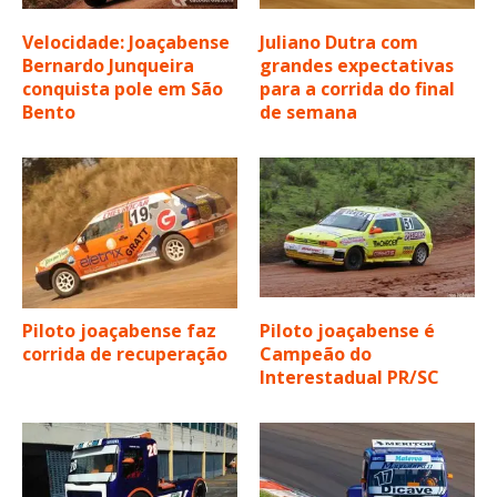
Velocidade: Joaçabense
Juliano Dutra com
Bernardo Junqueira
grandes expectativas
conquista pole em São
para a corrida do final
Bento
de semana
Piloto joaçabense faz
Piloto joaçabense é
corrida de recuperação
Campeão do
Interestadual PR/SC