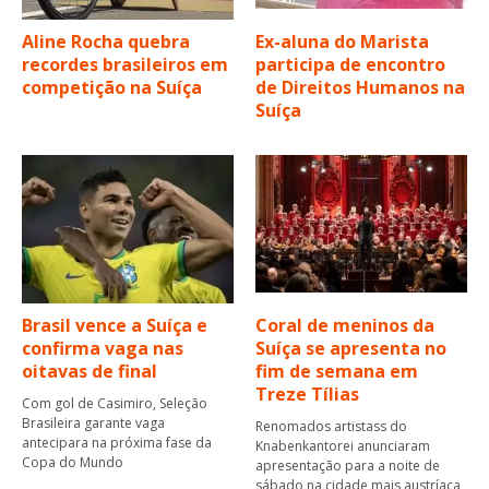
Aline Rocha quebra
Ex-aluna do Marista
recordes brasileiros em
participa de encontro
competição na Suíça
de Direitos Humanos na
Suíça
Brasil vence a Suíça e
Coral de meninos da
confirma vaga nas
Suíça se apresenta no
oitavas de final
fim de semana em
Treze Tílias
Com gol de Casimiro, Seleção
Brasileira garante vaga
Renomados artistass do
antecipara na próxima fase da
Knabenkantorei anunciaram
Copa do Mundo
apresentação para a noite de
sábado na cidade mais austríaca