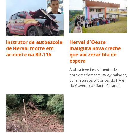
Instrutor de autoescola
Herval d´Oeste
de Herval morre em
inaugura nova creche
acidente na BR-116
que vai zerar fila de
espera
A obra teve investimento de
aproximadamente R$ 2,7 milhões,
com recursos próprios, do FIA e
do Governo de Santa Catarina