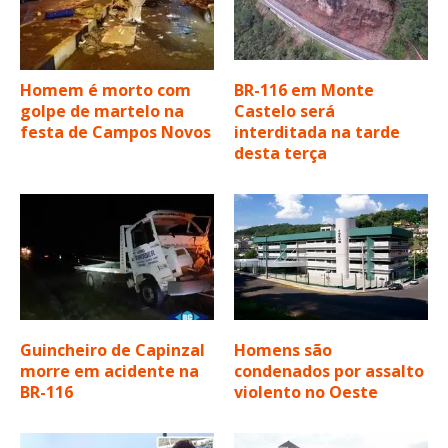
Homem é morto com
BR-116 em Monte
golpe de martelo na
Castelo será
festa de Campos Novos
interditada na tarde
desta terça
Guincheiro de Capinzal
Homens são
morre em acidente na
condenados por assalto
BR-116
violento no Oeste