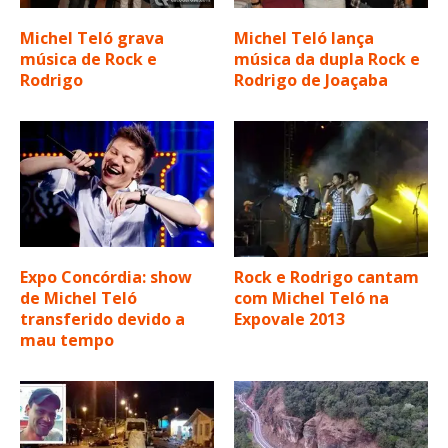
Michel Teló grava
Michel Teló lança
música de Rock e
música da dupla Rock e
Rodrigo
Rodrigo de Joaçaba
Expo Concórdia: show
Rock e Rodrigo cantam
de Michel Teló
com Michel Teló na
transferido devido a
Expovale 2013
mau tempo