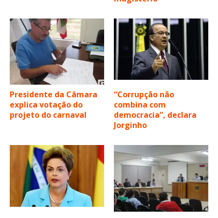
Presidente da Câmara
“Corrupção não
explica votação do
combina com
projeto do carnaval
democracia”, declara
Jorginho