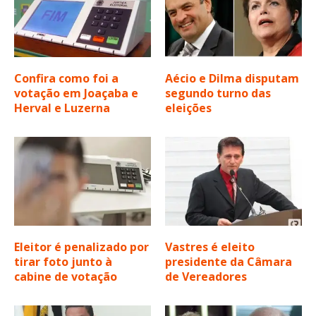
Confira como foi a
Aécio e Dilma disputam
votação em Joaçaba e
segundo turno das
Herval e Luzerna
eleições
Eleitor é penalizado por
Vastres é eleito
tirar foto junto à
presidente da Câmara
cabine de votação
de Vereadores