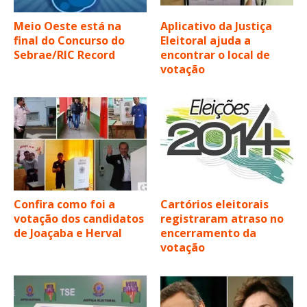
Meio Oeste está na
Aplicativo da Justiça
final do Concurso do
Eleitoral ajuda a
Sebrae/RIC Record
encontrar o local de
votação
Confira como foi a
Cartórios eleitorais
votação dos candidatos
registraram atraso no
de Joaçaba e Herval
encerramento da
votação