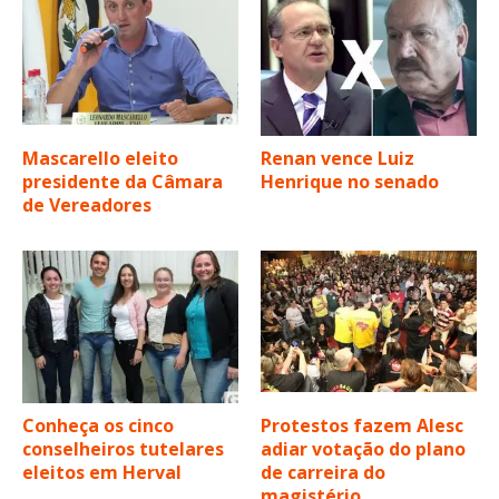
Mascarello eleito
Renan vence Luiz
presidente da Câmara
Henrique no senado
de Vereadores
Conheça os cinco
Protestos fazem Alesc
conselheiros tutelares
adiar votação do plano
eleitos em Herval
de carreira do
magistério