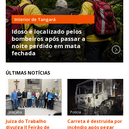
Interior de Tangará
Idoso é localizado pelos
bombeiros após passar a
noite perdido em mata
fechada
ÚLTIMAS NOTÍCIAS
Joaçaba
Polícia
Juíza do Trabalho
Carreta é destruída por
divulga II Feirão de
incêndio após pegar