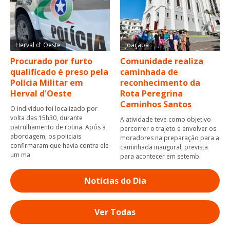
Herval d' Oeste
Joaçaba
Procurado por furto
Comunidade realiza
qualificado é preso pela
caminhada de
Polícia Militar em
reconhecimento da
Herval d'Oeste
Rota Peregrina
Caminhos Santos
O indivíduo foi localizado por
volta das 15h30, durante
A atividade teve como objetivo
patrulhamento de rotina. Após a
percorrer o trajeto e envolver os
abordagem, os policiais
moradores na preparação para a
confirmaram que havia contra ele
caminhada inaugural, prevista
um ma
para acontecer em setemb
Notícias do Dia
Ver Todas