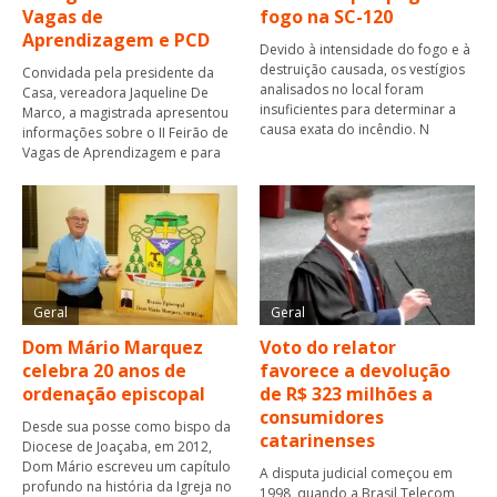
Vagas de
fogo na SC-120
Aprendizagem e PCD
Devido à intensidade do fogo e à
destruição causada, os vestígios
Convidada pela presidente da
analisados no local foram
Casa, vereadora Jaqueline De
insuficientes para determinar a
Marco, a magistrada apresentou
causa exata do incêndio. N
informações sobre o II Feirão de
Vagas de Aprendizagem e para
Geral
Geral
Dom Mário Marquez
Voto do relator
celebra 20 anos de
favorece a devolução
ordenação episcopal
de R$ 323 milhões a
consumidores
Desde sua posse como bispo da
catarinenses
Diocese de Joaçaba, em 2012,
Dom Mário escreveu um capítulo
A disputa judicial começou em
profundo na história da Igreja no
1998, quando a Brasil Telecom