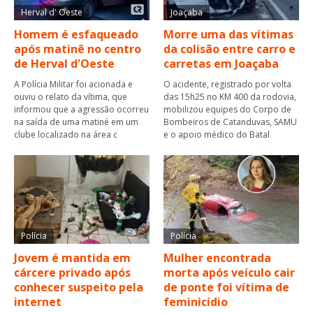
Herval d' Oeste
Joaçaba
Homem é esfaqueado
Morre uma das vítimas
após matinê no centro
da colisão entre carro e
de Herval d'Oeste
carretas em Joaçaba
A Polícia Militar foi acionada e
O acidente, registrado por volta
ouviu o relato da vítima, que
das 15h25 no KM 400 da rodovia,
informou que a agressão ocorreu
mobilizou equipes do Corpo de
na saída de uma matiné em um
Bombeiros de Catanduvas, SAMU
clube localizado na área c
e o apoio médico do Batal
Polícia
Polícia
Jovem é mantida em
Mulher encontrada
cárcere privado após
morta após veículo cair
conhecer suspeito pela
de ponte foi vítima de
internet
feminicídio