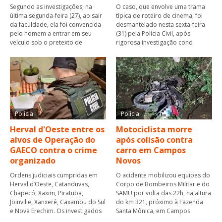
Segundo as investigações, na
O caso, que envolve uma trama
última segunda-feira (27), ao sair
típica de roteiro de cinema, foi
da faculdade, ela foi convencida
desmantelado nesta sexta-feira
pelo homem a entrar em seu
(31) pela Polícia Civil, após
veículo sob o pretexto de
rigorosa investigação cond
Polícia
Polícia
Herval d'Oeste entre os
Motociclista morre
alvos de Operação do
após colisão contra
GAECO contra o crime
carro em Campos
organizado
Novos
Ordens judiciais cumpridas em
O acidente mobilizou equipes do
Herval d’Oeste, Catanduvas,
Corpo de Bombeiros Militar e do
Chapecó, Xaxim, Piratuba,
SAMU por volta das 22h, na altura
Joinville, Xanxerê, Caxambu do Sul
do km 321, próximo à Fazenda
e Nova Erechim. Os investigados
Santa Mônica, em Campos