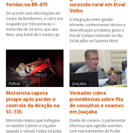
feridas na BR-470
sucessão rural em Erval
Velho
De acordo com informações do
Corpo de Bombeiros, o carro era
A integração entre gestão
ocupado por três pessoas: o
eficiente, conhecimento técnico e
motorista de 34 anos, que saiu
diversificação produtiva guiou o
ileso; uma bebê de 5 meses, qu
Dia de Campo realizado no dia
24 de julho na Fazenda Mont
Polícia
Joaçaba
Motorista capota
Vereador cobra
picape após perder o
providências sobre fila
controle da direção na
de consultas e exames
SC-135
em Joaçaba
Motorista relatou que trafegava
Diante do cenário, o parlamentar
no sentido Calmon a Caçador
informou que agenda reuniões
quando o veículo rodou na pista,
com representantes do Poder