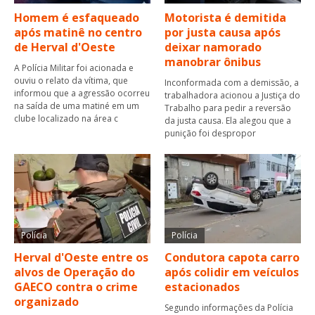
Homem é esfaqueado
Motorista é demitida
após matinê no centro
por justa causa após
de Herval d'Oeste
deixar namorado
manobrar ônibus
A Polícia Militar foi acionada e
ouviu o relato da vítima, que
Inconformada com a demissão, a
informou que a agressão ocorreu
trabalhadora acionou a Justiça do
na saída de uma matiné em um
Trabalho para pedir a reversão
clube localizado na área c
da justa causa. Ela alegou que a
punição foi despropor
Polícia
Polícia
Herval d'Oeste entre os
Condutora capota carro
alvos de Operação do
após colidir em veículos
GAECO contra o crime
estacionados
organizado
Segundo informações da Polícia