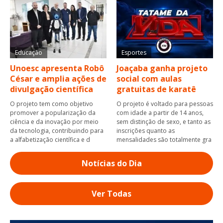
Educação
Esportes
Unoesc apresenta Robô
Joaçaba ganha projeto
César e amplia ações de
social com aulas
divulgação científica
gratuitas de karatê
O projeto tem como objetivo
O projeto é voltado para pessoas
promover a popularização da
com idade a partir de 14 anos,
ciência e da inovação por meio
sem distinção de sexo, e tanto as
da tecnologia, contribuindo para
inscrições quanto as
a alfabetização científica e d
mensalidades são totalmente gra
Notícias do Dia
Ver Todas