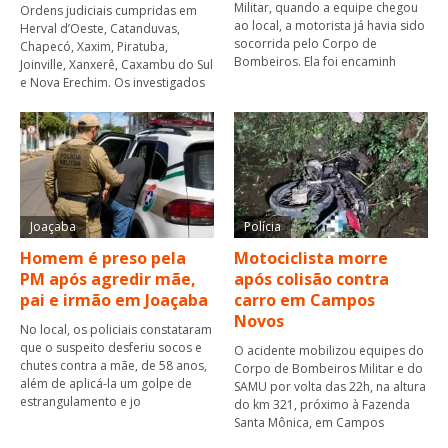
Militar, quando a equipe chegou
Ordens judiciais cumpridas em
ao local, a motorista já havia sido
Herval d’Oeste, Catanduvas,
socorrida pelo Corpo de
Chapecó, Xaxim, Piratuba,
Bombeiros. Ela foi encaminh
Joinville, Xanxerê, Caxambu do Sul
e Nova Erechim. Os investigados
Joaçaba
Polícia
Homem é preso pela
Motociclista morre
PM após agredir mãe,
após colisão contra
pai e irmão em Joaçaba
carro em Campos
Novos
No local, os policiais constataram
que o suspeito desferiu socos e
O acidente mobilizou equipes do
chutes contra a mãe, de 58 anos,
Corpo de Bombeiros Militar e do
além de aplicá-la um golpe de
SAMU por volta das 22h, na altura
estrangulamento e jo
do km 321, próximo à Fazenda
Santa Mônica, em Campos