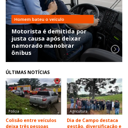
Homem bateu o veículo
Motorista é demitida por
justa causa após deixar
namorado manobrar
ônibus
ÚLTIMAS NOTÍCIAS
Polícia
Agricultura
Colisão entre veículos
Dia de Campo destaca
deixa três pessoas
gestão, diversificação e