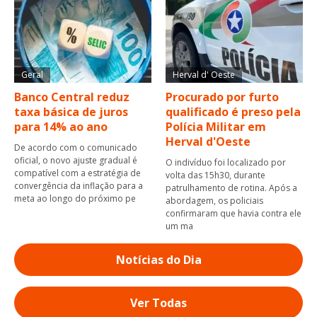
Geral
Herval d' Oeste
Banco Central reduz
Procurado por furto
taxa básica de juros
qualificado é preso pela
para 14% ao ano
Polícia Militar em
Herval d'Oeste
De acordo com o comunicado
oficial, o novo ajuste gradual é
O indivíduo foi localizado por
compatível com a estratégia de
volta das 15h30, durante
convergência da inflação para a
patrulhamento de rotina. Após a
meta ao longo do próximo pe
abordagem, os policiais
confirmaram que havia contra ele
um ma
Notícias do Dia
Ver Todas