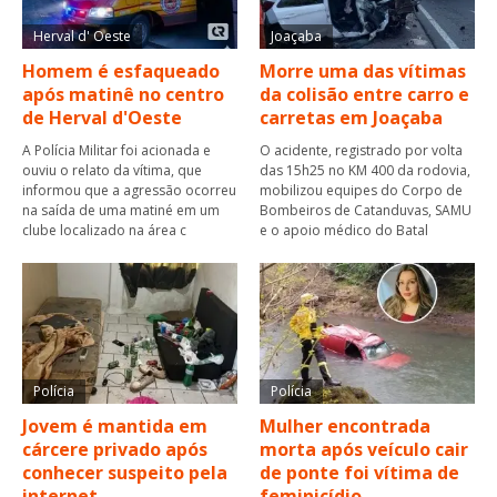
Herval d' Oeste
Joaçaba
Homem é esfaqueado
Morre uma das vítimas
após matinê no centro
da colisão entre carro e
de Herval d'Oeste
carretas em Joaçaba
A Polícia Militar foi acionada e
O acidente, registrado por volta
ouviu o relato da vítima, que
das 15h25 no KM 400 da rodovia,
informou que a agressão ocorreu
mobilizou equipes do Corpo de
na saída de uma matiné em um
Bombeiros de Catanduvas, SAMU
clube localizado na área c
e o apoio médico do Batal
Polícia
Polícia
Jovem é mantida em
Mulher encontrada
cárcere privado após
morta após veículo cair
conhecer suspeito pela
de ponte foi vítima de
internet
feminicídio