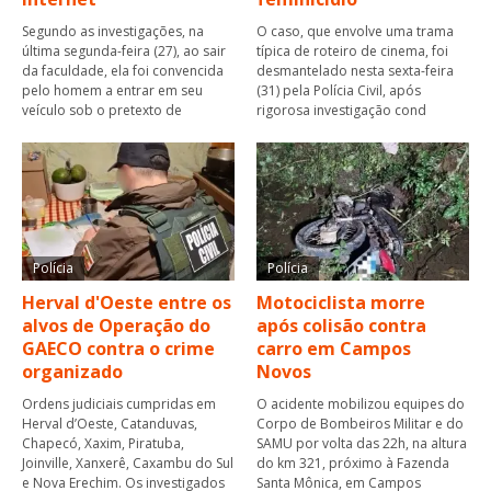
Segundo as investigações, na
O caso, que envolve uma trama
última segunda-feira (27), ao sair
típica de roteiro de cinema, foi
da faculdade, ela foi convencida
desmantelado nesta sexta-feira
pelo homem a entrar em seu
(31) pela Polícia Civil, após
veículo sob o pretexto de
rigorosa investigação cond
Polícia
Polícia
Herval d'Oeste entre os
Motociclista morre
alvos de Operação do
após colisão contra
GAECO contra o crime
carro em Campos
organizado
Novos
Ordens judiciais cumpridas em
O acidente mobilizou equipes do
Herval d’Oeste, Catanduvas,
Corpo de Bombeiros Militar e do
Chapecó, Xaxim, Piratuba,
SAMU por volta das 22h, na altura
Joinville, Xanxerê, Caxambu do Sul
do km 321, próximo à Fazenda
e Nova Erechim. Os investigados
Santa Mônica, em Campos