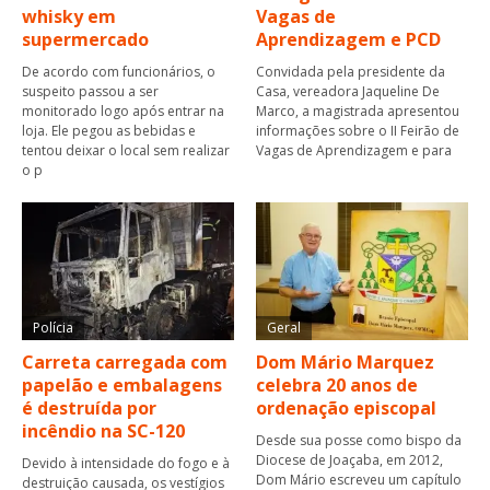
whisky em
Vagas de
supermercado
Aprendizagem e PCD
De acordo com funcionários, o
Convidada pela presidente da
suspeito passou a ser
Casa, vereadora Jaqueline De
monitorado logo após entrar na
Marco, a magistrada apresentou
loja. Ele pegou as bebidas e
informações sobre o II Feirão de
tentou deixar o local sem realizar
Vagas de Aprendizagem e para
o p
Polícia
Geral
Carreta carregada com
Dom Mário Marquez
papelão e embalagens
celebra 20 anos de
é destruída por
ordenação episcopal
incêndio na SC-120
Desde sua posse como bispo da
Diocese de Joaçaba, em 2012,
Devido à intensidade do fogo e à
Dom Mário escreveu um capítulo
destruição causada, os vestígios