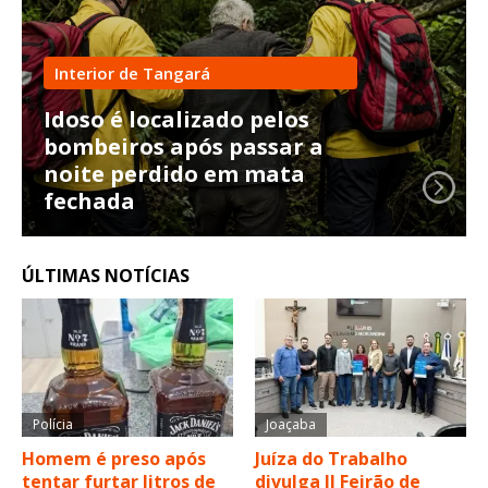
Interior de Tangará
Idoso é localizado pelos
bombeiros após passar a
noite perdido em mata
fechada
ÚLTIMAS NOTÍCIAS
Polícia
Joaçaba
Homem é preso após
Juíza do Trabalho
tentar furtar litros de
divulga II Feirão de