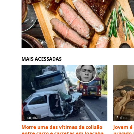
MAIS ACESSADAS
Joaçaba
Polícia
Morre uma das vítimas da colisão
Jovem é
entre carro e carretas em Joaçaba
privado 