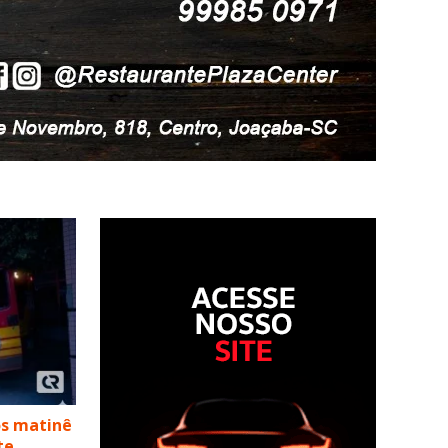
s matinê
te