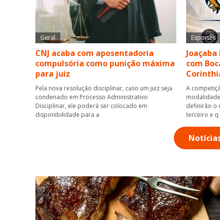
Geral
Esportes
CNJ acaba com aposentadoria
Joaçaba 
compulsória como punição máxima
com Boca
para juiz
Corinthi
Pela nova resolução disciplinar, caso um juiz seja
A competiçã
condenado em Processo Administrativo
modalidade 
Disciplinar, ele poderá ser colocado em
definirão o
disponibilidade para a
terceiro e q
Notícia