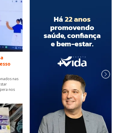
da
esso
ionados nas
star
spera nos