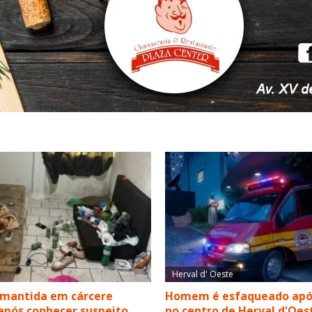
Herval d' Oeste
 mantida em cárcere
Homem é esfaqueado apó
após conhecer suspeito
no centro de Herval d'Oes