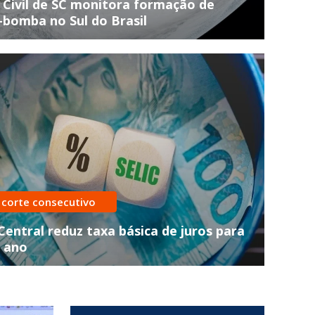
 Civil de SC monitora formação de
-bomba no Sul do Brasil
íram a tempo
 em ônibus mobiliza
 corte consecutivo
s no interior de Jaborá
entral reduz taxa básica de juros para
 ano