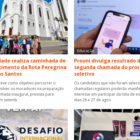
Educação
ade realiza caminhada de
Prouni divulga resultado 
cimento da Rota Peregrina
segunda chamada do proc
s Santos
seletivo
 teve como objetivo percorrer o
Os candidatos que não foram selec
nvolver os moradores na preparação
chamadas regulares poderão manife
nhada inaugural, prevista para
interesse em participar da lista de e
em setemb
dias 26 e 27 de agos