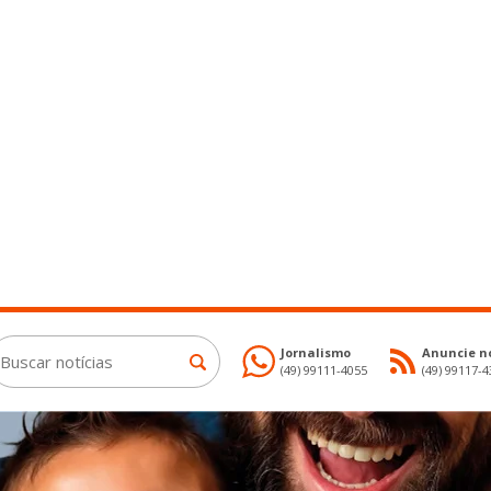
Jornalismo
Anuncie no
(49) 99111-4055
(49) 99117-