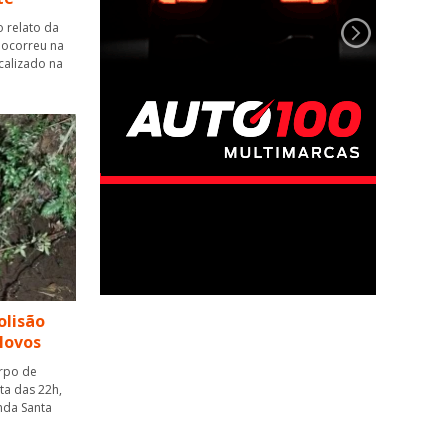
o relato da
 ocorreu na
calizado na
olisão
Novos
orpo de
ta das 22h,
nda Santa