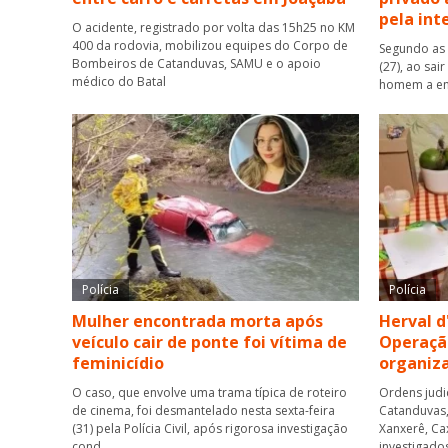
pela int
O acidente, registrado por volta das 15h25 no KM
400 da rodovia, mobilizou equipes do Corpo de
Segundo as 
Bombeiros de Catanduvas, SAMU e o apoio
(27), ao sai
médico do Batal
homem a ent
Polícia
Polícia
Mulher encontrada morta após
Herval d
veículo cair de ponte foi vítima de
Operaçã
feminicídio
organiz
O caso, que envolve uma trama típica de roteiro
Ordens judi
de cinema, foi desmantelado nesta sexta-feira
Catanduvas, 
(31) pela Polícia Civil, após rigorosa investigação
Xanxerê, Ca
cond
investigado