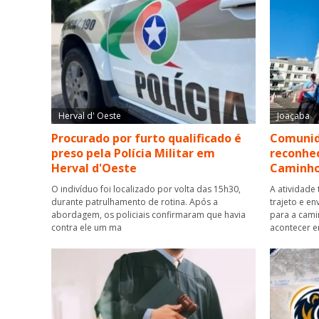
Herval d' Oeste
Joaçaba
Procurado por furto qualificado é
Comunid
preso pela Polícia Militar em
reconhe
Herval d'Oeste
Caminho
O indivíduo foi localizado por volta das 15h30,
A atividade
durante patrulhamento de rotina. Após a
trajeto e e
abordagem, os policiais confirmaram que havia
para a cami
contra ele um ma
acontecer 