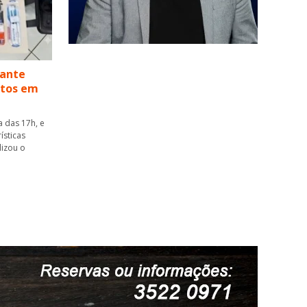
rante
utos em
ta das 17h, e
ísticas
lizou o