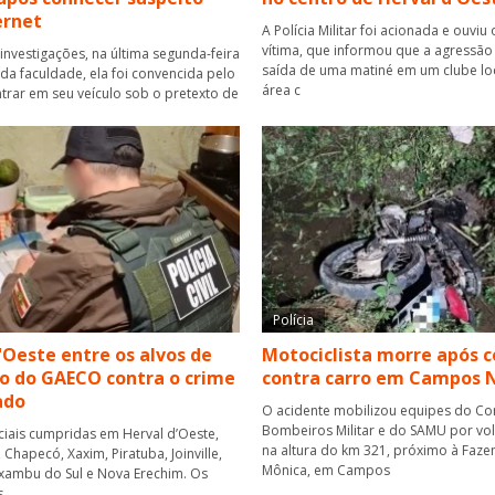
ernet
A Polícia Militar foi acionada e ouviu 
vítima, que informou que a agressão
investigações, na última segunda-feira
saída de uma matiné em um clube lo
r da faculdade, ela foi convencida pelo
área c
rar em seu veículo sob o pretexto de
Polícia
'Oeste entre os alvos de
Motociclista morre após c
o do GAECO contra o crime
contra carro em Campos 
ado
O acidente mobilizou equipes do C
Bombeiros Militar e do SAMU por vol
ciais cumpridas em Herval d’Oeste,
na altura do km 321, próximo à Faze
Chapecó, Xaxim, Piratuba, Joinville,
Mônica, em Campos
xambu do Sul e Nova Erechim. Os
s