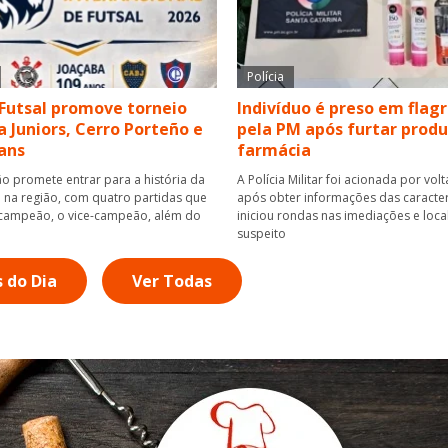
Polícia
Futsal promove torneio
Indivíduo é preso em flag
 Juniors, Cerro Porteño e
pela PM após furtar prod
ans
farmácia
o promete entrar para a história da
A Polícia Militar foi acionada por vol
na região, com quatro partidas que
após obter informações das caracter
 campeão, o vice-campeão, além do
iniciou rondas nas imediações e loca
suspeito
s do Dia
Ver Todas