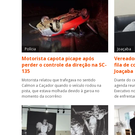
Polícia
Joaçaba
Motorista capota picape após
Vereador
perder o controle da direção na SC-
fila de 
135
Joaçaba
Motorista relatou que trafegava no sentido
Diante do c
Calmon a Caçador quando o veículo rodou na
agenda reun
pista, que estava molhada devido à garoa no
Executivo n
momento da ocorrênci
de enfrent