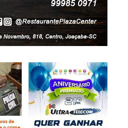
lvos de
a o crime