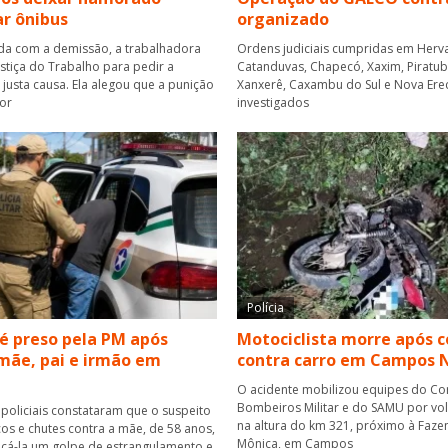
r ônibus
organizado
a com a demissão, a trabalhadora
Ordens judiciais cumpridas em Herva
ustiça do Trabalho para pedir a
Catanduvas, Chapecó, Xaxim, Piratuba,
justa causa. Ela alegou que a punição
Xanxerê, Caxambu do Sul e Nova Ere
or
investigados
Polícia
 preso pela PM após
Motociclista morre após c
mãe, pai e irmão em
contra carro em Campos 
O acidente mobilizou equipes do C
Bombeiros Militar e do SAMU por vol
 policiais constataram que o suspeito
na altura do km 321, próximo à Faze
cos e chutes contra a mãe, de 58 anos,
Mônica, em Campos
icá-la um golpe de estrangulamento e