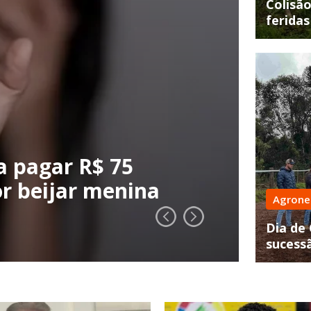
Colisão
feridas
Mulhe
 pagar R$ 75
r beijar menina
Con
Agrone
em 
Dia de
sucessã