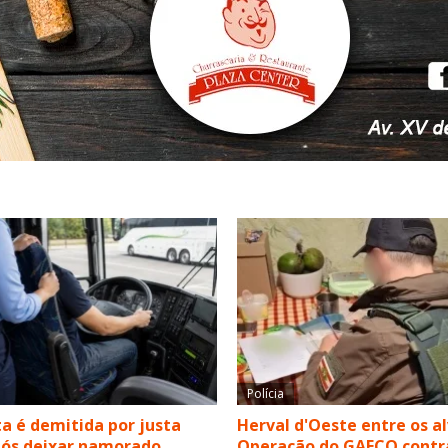
Polícia
a é demitida por justa
Herval d'Oeste entre os a
pós deixar namorado
Operação do GAECO contr