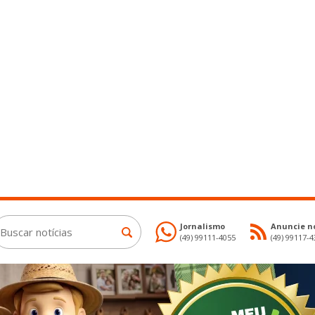
Jornalismo
Anuncie no
(49) 99111-4055
(49) 99117-