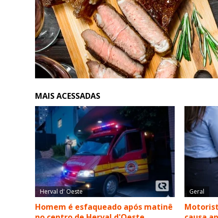
MAIS ACESSADAS
Herval d' Oeste
Geral
Homem é esfaqueado após matinê
Motorist
no centro de Herval d'Oeste
causa a