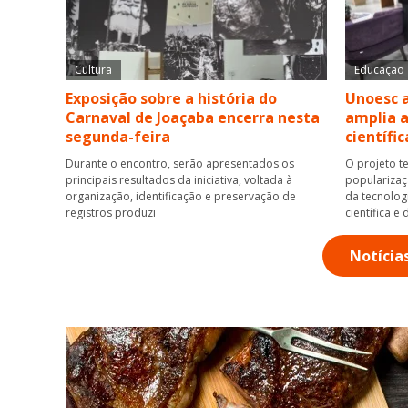
Cultura
Educação
Exposição sobre a história do
Unoesc 
Carnaval de Joaçaba encerra nesta
amplia a
segunda-feira
científic
Durante o encontro, serão apresentados os
O projeto t
principais resultados da iniciativa, voltada à
popularizaç
organização, identificação e preservação de
da tecnolog
registros produzi
científica e 
Notícia