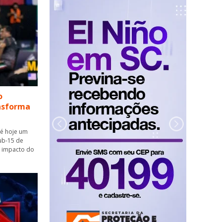
o
ansforma
 é hoje um
ub-15 de
o impacto do