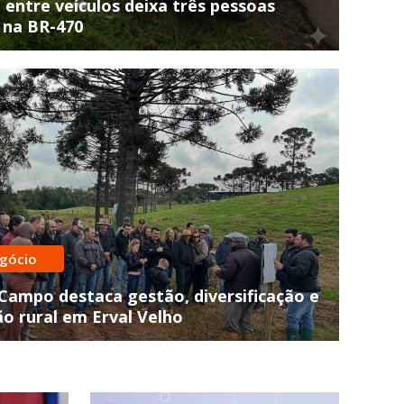
 entre veículos deixa três pessoas
 na BR-470
r ficou ferida
dutora capota carro após colid
gócio
veículos estacionados
 Campo destaca gestão, diversificação e
o rural em Erval Velho