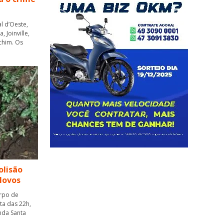
l d’Oeste,
 Joinville,
chim. Os
olisão
Novos
orpo de
ta das 22h,
nda Santa