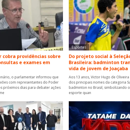
Esportes
 cobra providências sobre
Do projeto social à Seleçã
consultas e exames em
Brasileira: badminton tr
vida de jovem de Joaçaba
enário, o parlamentar informou que
Aos 13 anos, Victor Hugo de Oliveira
iões com representantes do Poder
dos principais nomes da categoria S
os próximos dias para debater ações
badminton no Brasil, simbolizando 
ame
esporte quan