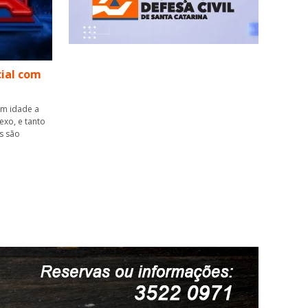
cial com
om idade a
exo, e tanto
s são