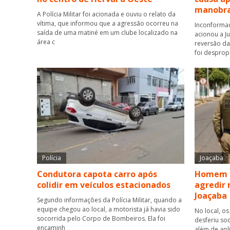
manobra
A Polícia Militar foi acionada e ouviu o relato da
vítima, que informou que a agressão ocorreu na
Inconformad
saída de uma matiné em um clube localizado na
acionou a J
área c
reversão da 
foi desprop
Polícia
Joaçaba
Condutora capota carro após
Homem é
colidir em veículos estacionados
agredir 
Joaçaba
Segundo informações da Polícia Militar, quando a
equipe chegou ao local, a motorista já havia sido
No local, os
socorrida pelo Corpo de Bombeiros. Ela foi
desferiu so
encaminh
além de apl