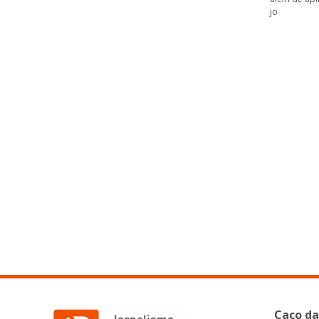
jo
Caco da