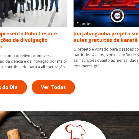
Esportes
apresenta Robô César e
Joaçaba ganha projeto so
ções de divulgação
aulas gratuitas de karatê
a
O projeto é voltado para pessoas c
partir de 14 anos, sem distinção de s
em como objetivo promover a
as inscrições quanto as mensalidade
ão da ciência e da inovação por meio
totalmente gra
ia, contribuindo para a alfabetização
d
s do Dia
Ver Todas