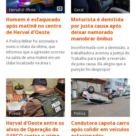
Herval d' Oeste
Geral
Homem é esfaqueado
Motorista é demitida
após matinê no centro
por justa causa após
de Herval d'Oeste
deixar namorado
manobrar ônibus
A Polícia Militar foi acionada e
ouviu o relato da vítima, que
Inconformada com a demissão, a
informou que a agressão ocorreu
trabalhadora acionou a Justiça do
na saída de uma matiné em um
Trabalho para pedir a reversão
clube localizado na área c
da justa causa. Ela alegou que a
punição foi despropor
Polícia
Polícia
Herval d'Oeste entre os
Condutora capota carro
alvos de Operação do
após colidir em veículos
GAECO contra o crime
estacionados