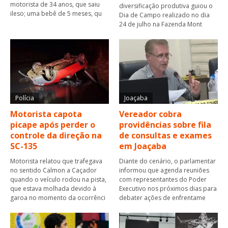
motorista de 34 anos, que saiu
diversificação produtiva guiou o
ileso; uma bebê de 5 meses, qu
Dia de Campo realizado no dia
24 de julho na Fazenda Mont
Polícia
Joaçaba
Motorista capota
Vereador cobra
picape após perder o
providências sobre fila
controle da direção na
de consultas e exames
SC-135
em Joaçaba
Motorista relatou que trafegava
Diante do cenário, o parlamentar
no sentido Calmon a Caçador
informou que agenda reuniões
quando o veículo rodou na pista,
com representantes do Poder
que estava molhada devido à
Executivo nos próximos dias para
garoa no momento da ocorrênci
debater ações de enfrentame