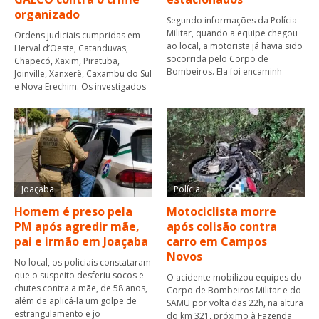
organizado
Segundo informações da Polícia
Militar, quando a equipe chegou
Ordens judiciais cumpridas em
ao local, a motorista já havia sido
Herval d’Oeste, Catanduvas,
socorrida pelo Corpo de
Chapecó, Xaxim, Piratuba,
Bombeiros. Ela foi encaminh
Joinville, Xanxerê, Caxambu do Sul
e Nova Erechim. Os investigados
Joaçaba
Polícia
Homem é preso pela
Motociclista morre
PM após agredir mãe,
após colisão contra
pai e irmão em Joaçaba
carro em Campos
Novos
No local, os policiais constataram
que o suspeito desferiu socos e
O acidente mobilizou equipes do
chutes contra a mãe, de 58 anos,
Corpo de Bombeiros Militar e do
além de aplicá-la um golpe de
SAMU por volta das 22h, na altura
estrangulamento e jo
do km 321, próximo à Fazenda