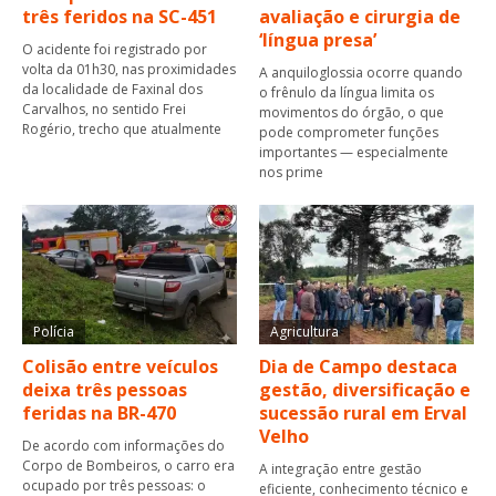
três feridos na SC-451
avaliação e cirurgia de
‘língua presa’
O acidente foi registrado por
volta da 01h30, nas proximidades
A anquiloglossia ocorre quando
da localidade de Faxinal dos
o frênulo da língua limita os
Carvalhos, no sentido Frei
movimentos do órgão, o que
Rogério, trecho que atualmente
pode comprometer funções
importantes — especialmente
nos prime
Polícia
Agricultura
Colisão entre veículos
Dia de Campo destaca
deixa três pessoas
gestão, diversificação e
feridas na BR-470
sucessão rural em Erval
Velho
De acordo com informações do
Corpo de Bombeiros, o carro era
A integração entre gestão
ocupado por três pessoas: o
eficiente, conhecimento técnico e