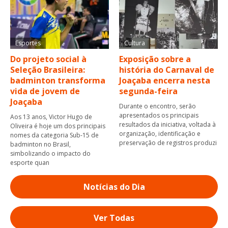
Esportes
Cultura
Do projeto social à
Exposição sobre a
Seleção Brasileira:
história do Carnaval de
badminton transforma
Joaçaba encerra nesta
vida de jovem de
segunda-feira
Joaçaba
Durante o encontro, serão
apresentados os principais
Aos 13 anos, Victor Hugo de
resultados da iniciativa, voltada à
Oliveira é hoje um dos principais
organização, identificação e
nomes da categoria Sub-15 de
preservação de registros produzi
badminton no Brasil,
simbolizando o impacto do
esporte quan
Notícias do Dia
Ver Todas