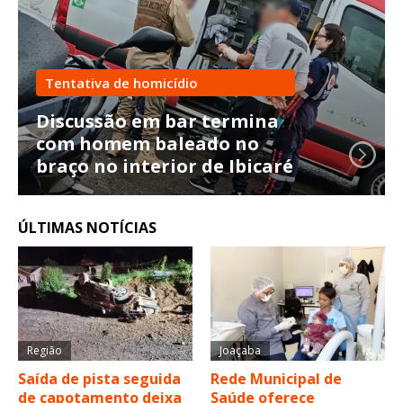
Tentativa de homicídio
Discussão em bar termina
com homem baleado no
braço no interior de Ibicaré
ÚLTIMAS NOTÍCIAS
Região
Joaçaba
Saída de pista seguida
Rede Municipal de
de capotamento deixa
Saúde oferece