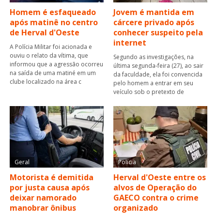
Homem é esfaqueado
Jovem é mantida em
após matinê no centro
cárcere privado após
de Herval d'Oeste
conhecer suspeito pela
internet
A Polícia Militar foi acionada e
ouviu o relato da vítima, que
Segundo as investigações, na
informou que a agressão ocorreu
última segunda-feira (27), ao sair
na saída de uma matiné em um
da faculdade, ela foi convencida
clube localizado na área c
pelo homem a entrar em seu
veículo sob o pretexto de
Geral
Polícia
Motorista é demitida
Herval d'Oeste entre os
por justa causa após
alvos de Operação do
deixar namorado
GAECO contra o crime
manobrar ônibus
organizado