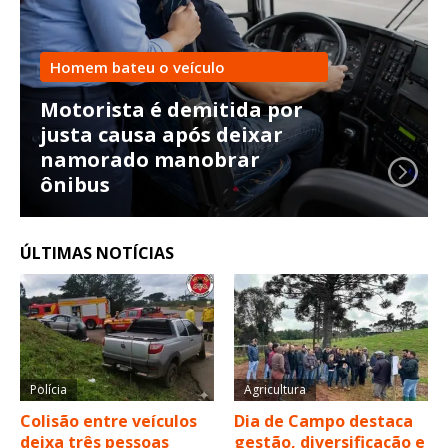
Homem bateu o veículo
Motorista é demitida por
justa causa após deixar
namorado manobrar
ônibus
ÚLTIMAS NOTÍCIAS
Polícia
Agricultura
Colisão entre veículos
Dia de Campo destaca
deixa três pessoas
gestão, diversificação e