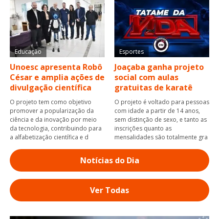
Educação
Esportes
Unoesc apresenta Robô
Joaçaba ganha projeto
César e amplia ações de
social com aulas
divulgação científica
gratuitas de karatê
O projeto tem como objetivo
O projeto é voltado para pessoas
promover a popularização da
com idade a partir de 14 anos,
ciência e da inovação por meio
sem distinção de sexo, e tanto as
da tecnologia, contribuindo para
inscrições quanto as
a alfabetização científica e d
mensalidades são totalmente gra
Notícias do Dia
Ver Todas