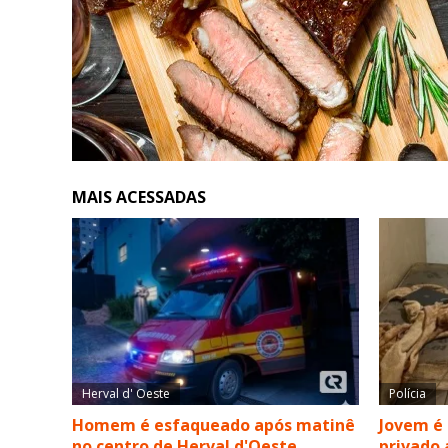
MAIS ACESSADAS
Herval d' Oeste
Polícia
Homem é esfaqueado após matinê
Jovem é
no centro de Herval d'Oeste
privado 