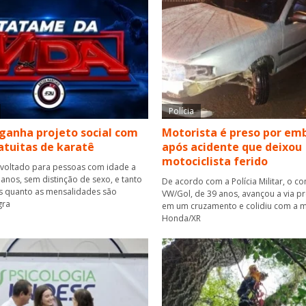
Polícia
ganha projeto social com
Motorista é preso por em
atuitas de karatê
após acidente que deixou
motociclista ferido
 voltado para pessoas com idade a
 anos, sem distinção de sexo, e tanto
De acordo com a Polícia Militar, o c
es quanto as mensalidades são
VW/Gol, de 39 anos, avançou a via pr
gra
em um cruzamento e colidiu com a m
Honda/XR