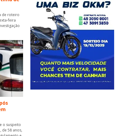
 de roteiro
xta-feira
 investigação
pós
 em
ue o suspeito
, de 58 anos,
ngulamento e