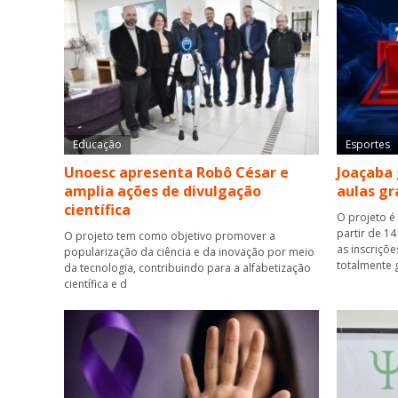
Educação
Esportes
Unoesc apresenta Robô César e
Joaçaba 
amplia ações de divulgação
aulas gr
científica
O projeto é
partir de 14
O projeto tem como objetivo promover a
as inscriçõ
popularização da ciência e da inovação por meio
totalmente 
da tecnologia, contribuindo para a alfabetização
científica e d