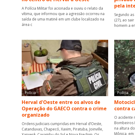
pela int
A Polícia Militar foi acionada e ouviu o relato da
vítima, que informou que a agressão ocorreu na
Segundo as 
saída de uma matiné em um clube localizado na
(27), ao sai
área c
homem a ent
Polícia
Polícia
Herval d'Oeste entre os alvos de
Motocicl
Operação do GAECO contra o crime
contra 
organizado
O acidente 
Bombeiros M
Ordens judiciais cumpridas em Herval d’Oeste,
na altura d
Catanduvas, Chapecó, Xaxim, Piratuba, Joinville,
Mônica, em
Xanxerê, Caxambu do Sul e Nova Erechim. Os