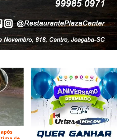
 após
vítima de