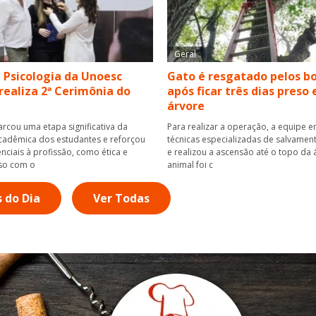
Geral
 Psicologia da Unoesc
Gato é resgatado pelos b
realiza 2ª Cerimônia do
após ficar três dias preso
árvore
rcou uma etapa significativa da
Para realizar a operação, a equipe
adêmica dos estudantes e reforçou
técnicas especializadas de salvamen
nciais à profissão, como ética e
e realizou a ascensão até o topo da 
so com o
animal foi c
s do Dia
Ver Todas