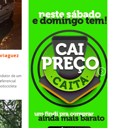
briaguez
ondutor de um
eferencial
otocicleta