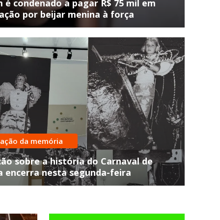
é condenado a pagar R$ 75 mil em
ação por beijar menina à força
atadas pelos Bombeiros
ro com duas pessoas cai no Ri
vação da memória
re em Joaçaba
ão sobre a história do Carnaval de
a encerra nesta segunda-feira