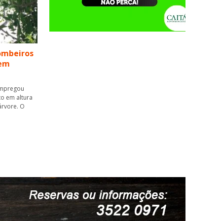
ombeiros
 em
 empregou
to em altura
árvore. O