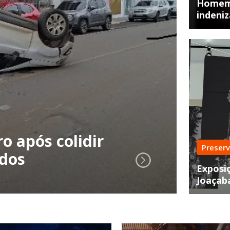
Homem 
indeniz
Resg
o após colidir
Car
Preser
ados
Tig
Exposiç
Joaçab