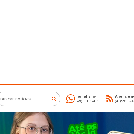
Jornalismo
Anuncie no
(49) 99111-4055
(49) 99117-