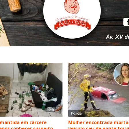
Polícia
 mantida em cárcere
Mulher encontrada morta
após conhecer suspeito
veículo cair de ponte foi 