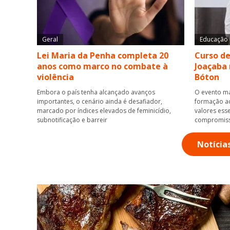
Geral
Educação
Lei Maria da Penha completa 20
Curso de
anos como marco no combate à
Joaçaba 
violência
Bóton
Embora o país tenha alcançado avanços
O evento ma
importantes, o cenário ainda é desafiador,
formação ac
marcado por índices elevados de feminicídio,
valores esse
subnotificação e barreir
compromis
Notícia