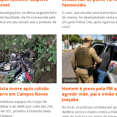
ernet
feminicídio
investigações, na última segunda-feira
O caso, que envolve uma trama típica
r da faculdade, ela foi convencida pelo
de cinema, foi desmantelado nesta se
rar em seu veículo sob o pretexto de
(31) pela Polícia Civil, após rigorosa
cond
Joaçaba
ista morre após colisão
Homem é preso pela PM a
carro em Campos Novos
agredir mãe, pai e irmão
Joaçaba
mobilizou equipes do Corpo de
ilitar e do SAMU por volta das 22h,
No local, os policiais constataram q
o km 321, próximo à Fazenda Santa
desferiu socos e chutes contra a mãe
 Campos
além de aplicá-la um golpe de estra