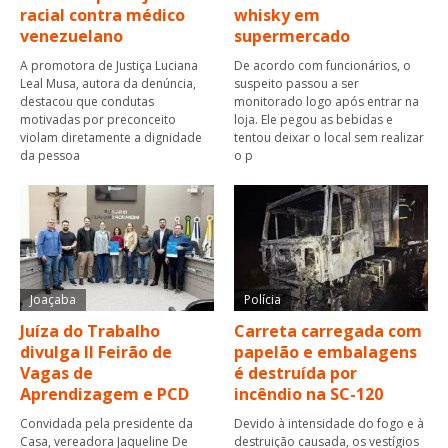
racial contra médico
whisky em
venezuelano
supermercado
A promotora de Justiça Luciana
De acordo com funcionários, o
Leal Musa, autora da denúncia,
suspeito passou a ser
destacou que condutas
monitorado logo após entrar na
motivadas por preconceito
loja. Ele pegou as bebidas e
violam diretamente a dignidade
tentou deixar o local sem realizar
da pessoa
o p
Joaçaba
Polícia
Juíza do Trabalho
Carreta carregada com
divulga II Feirão de
papelão e embalagens
Vagas de
é destruída por
Aprendizagem e PCD
incêndio na SC-120
Convidada pela presidente da
Devido à intensidade do fogo e à
Casa, vereadora Jaqueline De
destruição causada, os vestígios