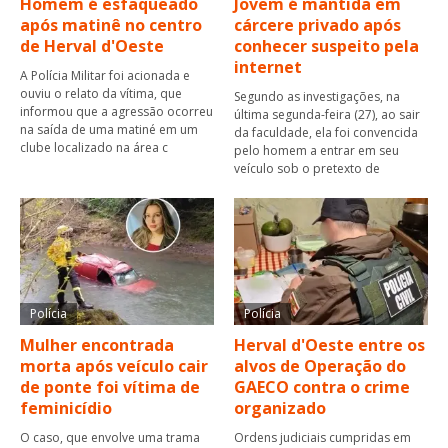
Homem é esfaqueado
Jovem é mantida em
após matinê no centro
cárcere privado após
de Herval d'Oeste
conhecer suspeito pela
internet
A Polícia Militar foi acionada e
ouviu o relato da vítima, que
Segundo as investigações, na
informou que a agressão ocorreu
última segunda-feira (27), ao sair
na saída de uma matiné em um
da faculdade, ela foi convencida
clube localizado na área c
pelo homem a entrar em seu
veículo sob o pretexto de
Polícia
Polícia
Mulher encontrada
Herval d'Oeste entre os
morta após veículo cair
alvos de Operação do
de ponte foi vítima de
GAECO contra o crime
feminicídio
organizado
O caso, que envolve uma trama
Ordens judiciais cumpridas em