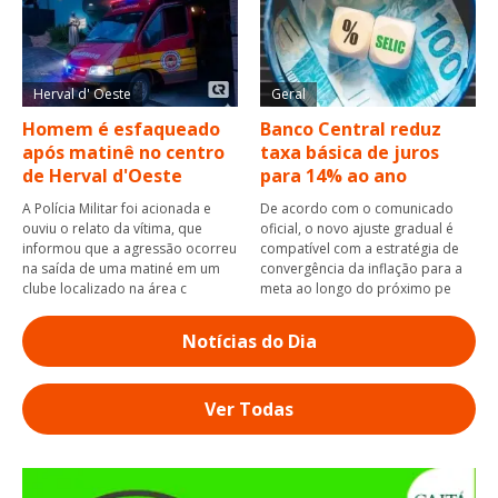
Herval d' Oeste
Geral
Homem é esfaqueado
Banco Central reduz
após matinê no centro
taxa básica de juros
de Herval d'Oeste
para 14% ao ano
A Polícia Militar foi acionada e
De acordo com o comunicado
ouviu o relato da vítima, que
oficial, o novo ajuste gradual é
informou que a agressão ocorreu
compatível com a estratégia de
na saída de uma matiné em um
convergência da inflação para a
clube localizado na área c
meta ao longo do próximo pe
Notícias do Dia
Ver Todas