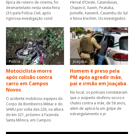
típica de roteiro de cinema, foi
Herval d’Oeste, Catanduvas,
desmantelado nesta sexta-feira
Chapecó, Xaxim, Piratuba,
(31) pela Polícia Civil, após
Joinville, Xanxerê, Caxambu do Sul
rigorosa investigação cond
e Nova Erechim. Os investigados
Polícia
Joaçaba
Motociclista morre
Homem é preso pela
após colisão contra
PM após agredir mãe,
carro em Campos
pai e irmão em Joaçaba
Novos
No local, os policiais constataram
que o suspeito desferiu socos e
O acidente mobilizou equipes do
chutes contra a mãe, de 58 anos,
Corpo de Bombeiros Militar e do
além de aplicá-la um golpe de
SAMU por volta das 22h, na altura
estrangulamento e jo
do km 321, próximo à Fazenda
Santa Mônica, em Campos