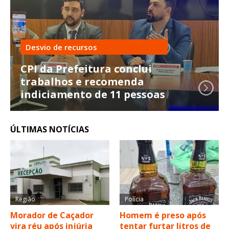
Desvio de recursos
CPI da Prefeitura conclui
trabalhos e recomenda
indiciamento de 11 pessoas
ÚLTIMAS NOTÍCIAS
Região
Polícia
Morador de Caçador
Homem é preso após
vira réu após injúria
tentar furtar litros de