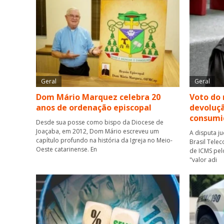
Geral
Geral
Dom Mário Marquez celebra 20
Voto do 
anos de ordenação episcopal
devoluçã
consumi
Desde sua posse como bispo da Diocese de
Joaçaba, em 2012, Dom Mário escreveu um
A disputa j
capítulo profundo na história da Igreja no Meio-
Brasil Tele
Oeste catarinense. En
de ICMS pel
"valor adi