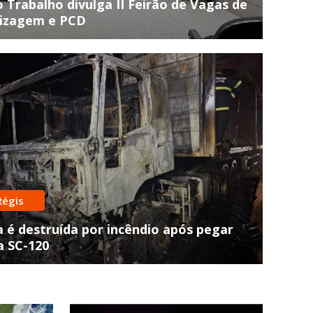
o Trabalho divulga II Feirão de Vagas de
izagem e PCD
tiva de homicídio
em é esfaqueado após matin
Régis
tro de Herval d'Oeste
 é destruída por incêndio após pegar
a SC-120