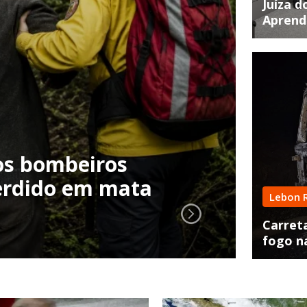
Juíza d
Aprend
Tenta
los bombeiros
perdido em mata
Hom
Lebon 
cen
Carreta
fogo n