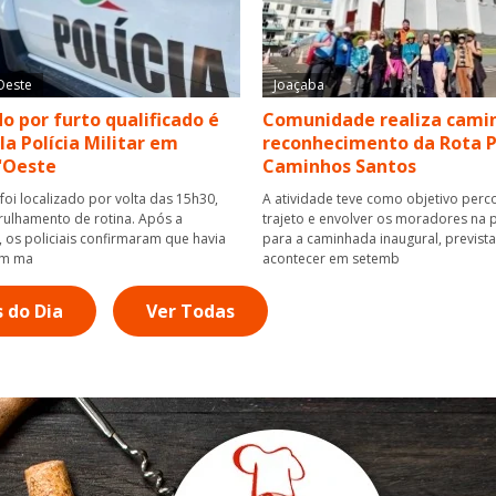
Oeste
Joaçaba
o por furto qualificado é
Comunidade realiza cami
la Polícia Militar em
reconhecimento da Rota 
'Oeste
Caminhos Santos
foi localizado por volta das 15h30,
A atividade teve como objetivo perc
rulhamento de rotina. Após a
trajeto e envolver os moradores na
os policiais confirmaram que havia
para a caminhada inaugural, previst
um ma
acontecer em setemb
s do Dia
Ver Todas