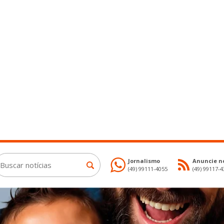
Jornalismo
Anuncie no
(49) 99111-4055
(49) 99117-