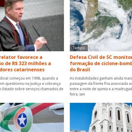
Tempo
relator favorece a
Defesa Civil de SC monito
o de R$ 323 milhões a
formação de ciclone-bomb
dores catarinenses
do Brasil
udicial começou em 1998, quando a
As instabilidades ganham ainda mais
com questionou na Justiça a cobrança
passagem da frente fria associada a
o Estado sobre serviços chamados de
entre a noite de quinta e a madrugad
feira, sen