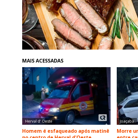
MAIS ACESSADAS
Herval d' Oeste
Joaçaba
Homem é esfaqueado após matinê
Morre um
no centro de Herval d'Oeste
entre ca