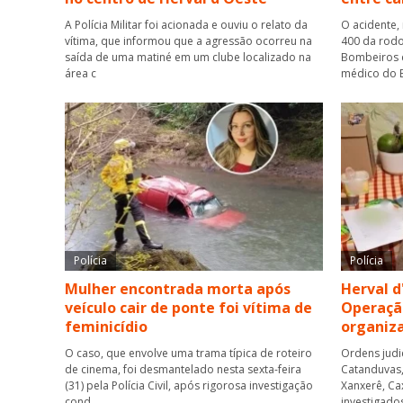
A Polícia Militar foi acionada e ouviu o relato da
O acidente,
vítima, que informou que a agressão ocorreu na
400 da rodo
saída de uma matiné em um clube localizado na
Bombeiros 
área c
médico do B
Polícia
Polícia
Mulher encontrada morta após
Herval d
veículo cair de ponte foi vítima de
Operaçã
feminicídio
organiz
O caso, que envolve uma trama típica de roteiro
Ordens judi
de cinema, foi desmantelado nesta sexta-feira
Catanduvas, 
(31) pela Polícia Civil, após rigorosa investigação
Xanxerê, Ca
cond
investigado