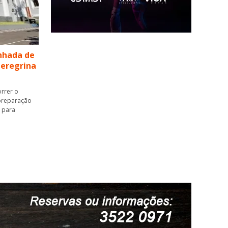
nhada de
Peregrina
orrer o
 preparação
a para