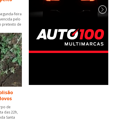
segunda-feira
nvencida pelo
o pretexto de
olisão
Novos
orpo de
ta das 22h,
nda Santa