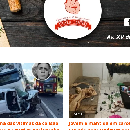
Polícia
a das vítimas da colisão
Jovem é mantida em cárc
rro e carretas em Joaçaba
privado após conhecer su