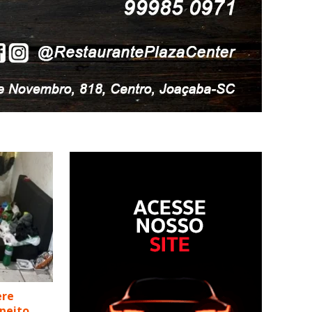
ere
speito