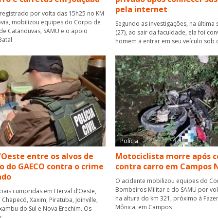
pela internet
 registrado por volta das 15h25 no KM
via, mobilizou equipes do Corpo de
Segundo as investigações, na última 
de Catanduvas, SAMU e o apoio
(27), ao sair da faculdade, ela foi co
atal
homem a entrar em seu veículo sob 
Polícia
'Oeste entre os alvos de
Motociclista morre após c
o do GAECO contra o crime
contra carro em Campos 
ado
O acidente mobilizou equipes do C
Bombeiros Militar e do SAMU por vol
ciais cumpridas em Herval d’Oeste,
na altura do km 321, próximo à Faze
Chapecó, Xaxim, Piratuba, Joinville,
Mônica, em Campos
xambu do Sul e Nova Erechim. Os
s