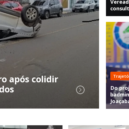
Vereado
consul
Resg
o após colidir
Trajetó
Car
ados
Tig
Do proj
badmin
Joaçab