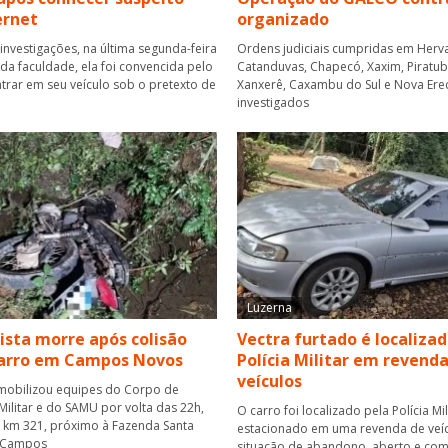
ernet
organizado
investigações, na última segunda-feira
Ordens judiciais cumpridas em Herva
r da faculdade, ela foi convencida pelo
Catanduvas, Chapecó, Xaxim, Piratuba,
rar em seu veículo sob o pretexto de
Xanxerê, Caxambu do Sul e Nova Ere
investigados
Luzerna
ista morre após colisão
Vectra furtado é localizad
carro em Campos Novos
Polícia Militar em revend
veículos
mobilizou equipes do Corpo de
ilitar e do SAMU por volta das 22h,
O carro foi localizado pela Polícia Mil
o km 321, próximo à Fazenda Santa
estacionado em uma revenda de veí
 Campos
situação de abandono, aberto e com