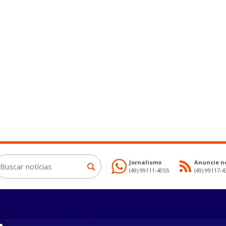
Jornalismo
Anuncie no
(49) 99111-4055
(49) 99117-