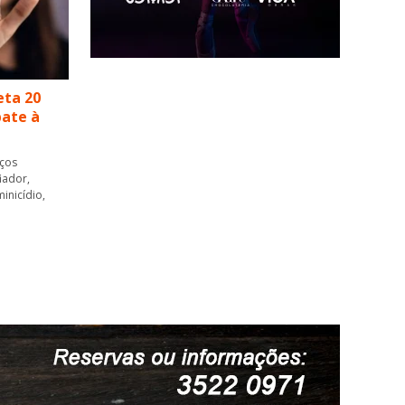
eta 20
ate à
nços
iador,
inicídio,