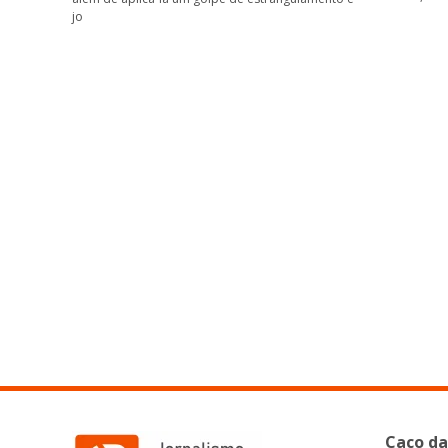
jo
Caco da