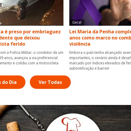
Geral
a é preso por embriaguez
Lei Maria da Penha compl
dente que deixou
anos como marco no comb
ista ferido
violência
om a Polícia Militar, o condutor de um
Embora o país tenha alcançado ava
39 anos, avançou a via preferencial
importantes, o cenário ainda é desaf
mento e colidiu com a motocicleta
marcado por índices elevados de fem
subnotificação e barreir
s do Dia
Ver Todas