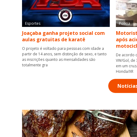
Esportes
Polícia
Joaçaba ganha projeto social com
Motorist
aulas gratuitas de karatê
após aci
motocicl
O projeto é voltado para pessoas com idade a
partir de 14 anos, sem distinção de sexo, e tanto
De acordo c
as inscrições quanto as mensalidades são
VW/Gol, de 
totalmente gra
em um cruza
Honda/XR
Notícia