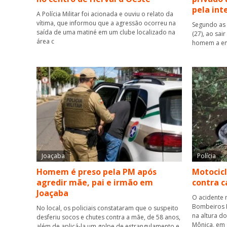
pela int
A Polícia Militar foi acionada e ouviu o relato da
vítima, que informou que a agressão ocorreu na
Segundo as 
saída de uma matiné em um clube localizado na
(27), ao sai
área c
homem a ent
Joaçaba
Polícia
Homem é preso pela PM após
Motocicl
agredir mãe, pai e irmão em
contra 
Joaçaba
O acidente 
Bombeiros M
No local, os policiais constataram que o suspeito
na altura d
desferiu socos e chutes contra a mãe, de 58 anos,
Mônica, em
além de aplicá-la um golpe de estrangulamento e