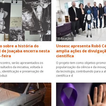
Educação
o sobre a história do
Unoesc apresenta Robô Cé
 de Joaçaba encerra nesta
amplia ações de divulgaç
-feira
científica
ncontro, serão apresentados os
O projeto tem como objetivo promo
esultados da iniciativa, voltada à
popularização da ciência e da inova
, identificação e preservação de
da tecnologia, contribuindo para a a
roduzi
científica e d