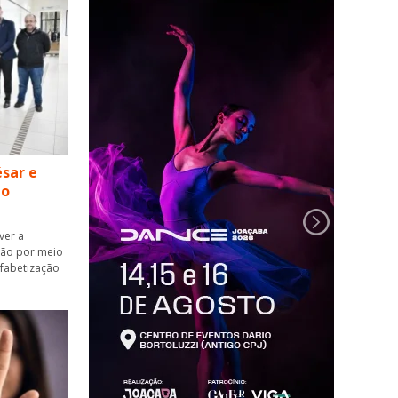
sar e
ão
ver a
ção por meio
lfabetização