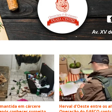
Polícia
 mantida em cárcere
Herval d'Oeste entre os a
após conhecer suspeito
Operação do GAECO contr