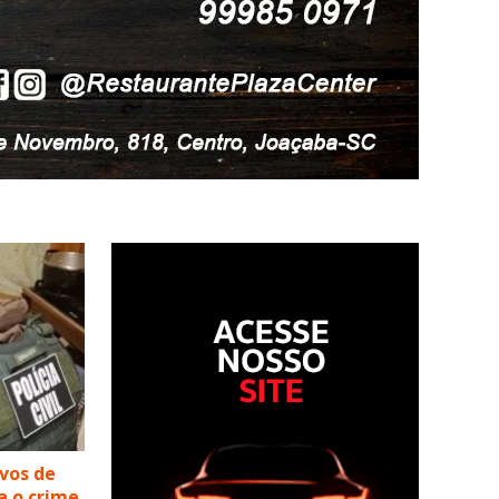
lvos de
a o crime