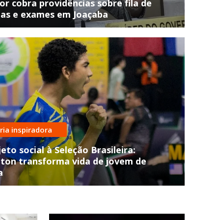
r cobra providências sobre fila de
tas e exames em Joaçaba
atadas pelos Bombeiros
ria inspiradora
ro com duas pessoas cai no Ri
re em Joaçaba
eto social à Seleção Brasileira:
ton transforma vida de jovem de
a