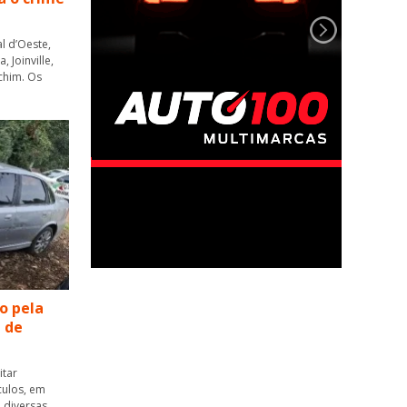
l d’Oeste,
 Joinville,
chim. Os
o pela
a de
itar
culos, em
 diversas