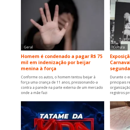
Geral
Cultura
Homem é condenado a pagar R$ 75
Exposiçã
mil em indenização por beijar
Carnaval
menina à força
segunda
Conforme os autos, o homem tentou beijar à
Durante o e
força uma criança de 11 anos, pressionando-a
principais r
contra a parede na parte externa de um mercado
organização
onde a mãe fazi
registros p