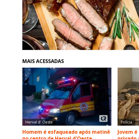
MAIS ACESSADAS
Herval d' Oeste
Polícia
Homem é esfaqueado após matinê
Jovem é
no centro de Herval d'Oeste
privado 