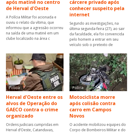
após matinê no centro
cárcere privado após
de Herval d'Oeste
conhecer suspeito pela
internet
A Polícia Militar foi acionada e
ouviu o relato da vítima, que
Segundo as investigações, na
informou que a agressão ocorreu
última segunda-feira (27), ao sair
na saída de uma matiné em um
da faculdade, ela foi convencida
clube localizado na área c
pelo homem a entrar em seu
veículo sob o pretexto de
Polícia
Polícia
Herval d'Oeste entre os
Motociclista morre
alvos de Operação do
após colisão contra
GAECO contra o crime
carro em Campos
organizado
Novos
Ordens judiciais cumpridas em
O acidente mobilizou equipes do
Herval d’Oeste, Catanduvas,
Corpo de Bombeiros Militar e do