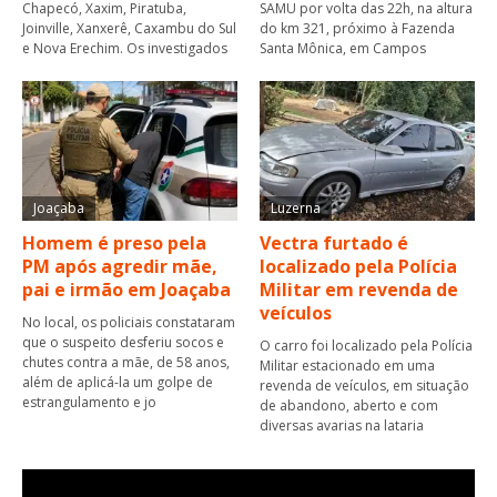
Chapecó, Xaxim, Piratuba,
SAMU por volta das 22h, na altura
Joinville, Xanxerê, Caxambu do Sul
do km 321, próximo à Fazenda
e Nova Erechim. Os investigados
Santa Mônica, em Campos
Joaçaba
Luzerna
Homem é preso pela
Vectra furtado é
PM após agredir mãe,
localizado pela Polícia
pai e irmão em Joaçaba
Militar em revenda de
veículos
No local, os policiais constataram
que o suspeito desferiu socos e
O carro foi localizado pela Polícia
chutes contra a mãe, de 58 anos,
Militar estacionado em uma
além de aplicá-la um golpe de
revenda de veículos, em situação
estrangulamento e jo
de abandono, aberto e com
diversas avarias na lataria