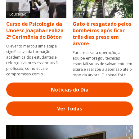
Educação
Geral
Curso de Psicologia da
Gato é resgatado pelos
Unoesc Joaçaba realiza
bombeiros após ficar
2ª Cerimônia do Bóton
três dias preso em
árvore
O evento marcou uma etapa
significativa da formação
Para realizar a operação, a
acadêmica dos estudantes e
equipe empregou técnicas
reforçou valores essenciais à
especializadas de salvamento em
profissão, como ética e
altura e realizou a ascensão até o
compromisso com o
topo da árvore. O animal foi c
Notícias do Dia
Ver Todas