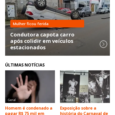
Mulher ficou ferida
Condutora capota carro
após colidir em veículos
estacionados
ÚLTIMAS NOTÍCIAS
Geral
Cultura
Homem é condenado a
Exposição sobre a
pagar R$ 75 mil em
história do Carnaval de