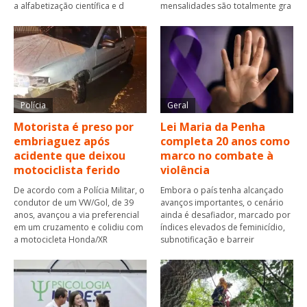
a alfabetização científica e d
mensalidades são totalmente gra
Polícia
Geral
Motorista é preso por
Lei Maria da Penha
embriaguez após
completa 20 anos como
acidente que deixou
marco no combate à
motociclista ferido
violência
De acordo com a Polícia Militar, o
Embora o país tenha alcançado
condutor de um VW/Gol, de 39
avanços importantes, o cenário
anos, avançou a via preferencial
ainda é desafiador, marcado por
em um cruzamento e colidiu com
índices elevados de feminicídio,
a motocicleta Honda/XR
subnotificação e barreir