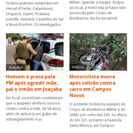
Militar, quando a equipe chegou
Ordens judiciais cumpridas em
ao local, a motorista já havia sido
Herval d’Oeste, Catanduvas,
socorrida pelo Corpo de
Chapecó, Xaxim, Piratuba,
Bombeiros. Ela foi encaminh
Joinville, Xanxerê, Caxambu do Sul
e Nova Erechim. Os investigados
Joaçaba
Polícia
Homem é preso pela
Motociclista morre
PM após agredir mãe,
após colisão contra
pai e irmão em Joaçaba
carro em Campos
Novos
No local, os policiais constataram
que o suspeito desferiu socos e
O acidente mobilizou equipes do
chutes contra a mãe, de 58 anos,
Corpo de Bombeiros Militar e do
além de aplicá-la um golpe de
SAMU por volta das 22h, na altura
estrangulamento e jo
do km 321, próximo à Fazenda
Santa Mônica, em Campos