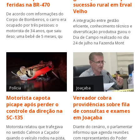
feridas na BR-470
sucessão rural em Erval
Velho
De acordo com informações do
Corpo de Bombeiros, o carro era
A integração entre gestão
ocupado por três pessoas: o
eficiente, conhecimento técnico e
motorista de 34 anos, que saiu
diversificação produtiva guiou o
ileso; uma bebê de 5 meses, qu
Dia de Campo realizado no dia
24 de julho na Fazenda Mont
Polícia
Joaçaba
Motorista capota
Vereador cobra
picape após perder o
providências sobre fila
controle da direção na
de consultas e exames
SC-135
em Joaçaba
Motorista relatou que trafegava
Diante do cenário, o parlamentar
no sentido Calmon a Caçador
informou que agenda reuniões
quando o veículo rodou na pista,
com representantes do Poder