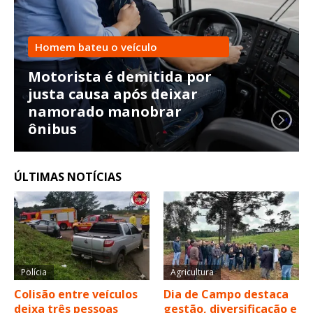
Homem bateu o veículo
Motorista é demitida por
justa causa após deixar
namorado manobrar
ônibus
ÚLTIMAS NOTÍCIAS
Polícia
Agricultura
Colisão entre veículos
Dia de Campo destaca
deixa três pessoas
gestão, diversificação e