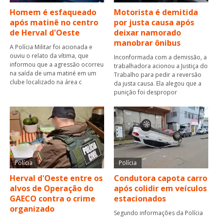
Homem é esfaqueado
Motorista é demitida
após matinê no centro
por justa causa após
de Herval d'Oeste
deixar namorado
manobrar ônibus
A Polícia Militar foi acionada e
ouviu o relato da vítima, que
Inconformada com a demissão, a
informou que a agressão ocorreu
trabalhadora acionou a Justiça do
na saída de uma matiné em um
Trabalho para pedir a reversão
clube localizado na área c
da justa causa. Ela alegou que a
punição foi despropor
Polícia
Polícia
Herval d'Oeste entre os
Condutora capota carro
alvos de Operação do
após colidir em veículos
GAECO contra o crime
estacionados
organizado
Segundo informações da Polícia