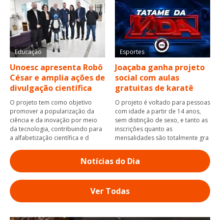
Educação
Esportes
Unoesc apresenta Robô
Joaçaba ganha projeto
César e amplia ações de
social com aulas
divulgação científica
gratuitas de karatê
O projeto tem como objetivo
O projeto é voltado para pessoas
promover a popularização da
com idade a partir de 14 anos,
ciência e da inovação por meio
sem distinção de sexo, e tanto as
da tecnologia, contribuindo para
inscrições quanto as
a alfabetização científica e d
mensalidades são totalmente gra
Notícias do Dia
Ver Todas