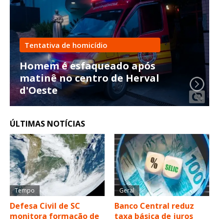
Tentativa de homicídio
Homem é esfaqueado após
matinê no centro de Herval
d'Oeste
ÚLTIMAS NOTÍCIAS
Tempo
Geral
Defesa Civil de SC
Banco Central reduz
monitora formação de
taxa básica de juros