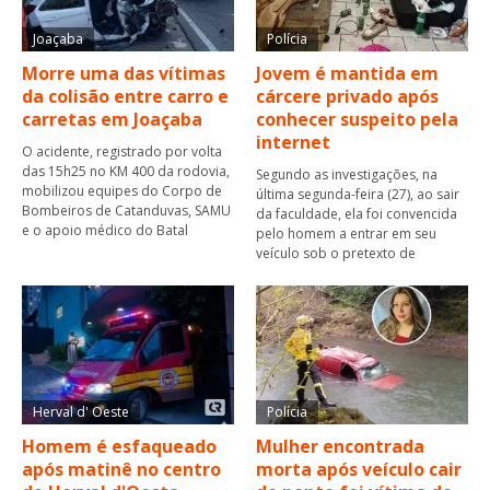
Joaçaba
Polícia
Morre uma das vítimas
Jovem é mantida em
da colisão entre carro e
cárcere privado após
carretas em Joaçaba
conhecer suspeito pela
internet
O acidente, registrado por volta
das 15h25 no KM 400 da rodovia,
Segundo as investigações, na
mobilizou equipes do Corpo de
última segunda-feira (27), ao sair
Bombeiros de Catanduvas, SAMU
da faculdade, ela foi convencida
e o apoio médico do Batal
pelo homem a entrar em seu
veículo sob o pretexto de
Herval d' Oeste
Polícia
Homem é esfaqueado
Mulher encontrada
após matinê no centro
morta após veículo cair