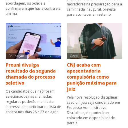
abordagem, os policiais
moradores na preparação para a
confirmaram que havia contra ele
caminhada inaugural, prevista
um ma
para acontecer em setemb
Educação
Geral
Prouni divulga
CNJ acaba com
resultado da segunda
aposentadoria
chamada do processo
compulsória como
seletivo
punição máxima para
juiz
Os candidatos que não foram
selecionados nas chamadas
Pela nova resolução disciplinar,
regulares poderão manifestar
caso um juiz seja condenado em
interesse em participar da lista de
Processo Administrativo
espera nos dias 26 e 27 de agos
Disciplinar, ele poderá ser
colocado em disponibilidade
para a