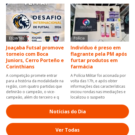
Esportes
Polícia
Joaçaba Futsal promove
Indivíduo é preso em
torneio com Boca
flagrante pela PM após
Juniors, Cerro Porteño e
furtar produtos em
Corinthians
farmácia
A competição promete entrar
A Polícia Militar foi acionada por
para a história da modalidade na
volta das 17h, e após obter
região, com quatro partidas que
informações das características
definirão o campeão, o vice-
iniciou rondas nas imediações e
campeão, além do terceiro e q
localizou o suspeito
Notícias do Dia
Ver Todas