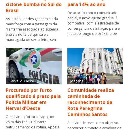
ciclone-bomba no Sul do
para 14% ao ano
Brasil
De acordo com o comunicado
oficial, o novo ajuste gradual é
As instabilidades ganham ainda
compatível com a estratégia de
mais força com a passagem da
convergência da inflação para a
frente fria associada ao sistema
meta ao longo do próximo pe
entre a noite de quinta e a
madrugada de sexta-feira, sen
Herval d' Oeste
Joaçaba
Procurado por furto
Comunidade realiza
qualificado é preso pela
caminhada de
Polícia Militar em
reconhecimento da
Herval d'Oeste
Rota Peregrina
Caminhos Santos
O indivíduo foi localizado por
volta das 15h30, durante
A atividade teve como objetivo
patrulhamento de rotina. Após a
percorrer o trajeto e envolver os