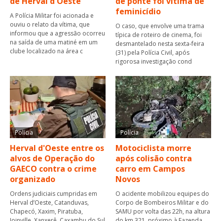
de Herval d'Oeste
de ponte foi vítima de
feminicídio
A Polícia Militar foi acionada e
ouviu o relato da vítima, que
O caso, que envolve uma trama
informou que a agressão ocorreu
típica de roteiro de cinema, foi
na saída de uma matiné em um
desmantelado nesta sexta-feira
clube localizado na área c
(31) pela Polícia Civil, após
rigorosa investigação cond
Polícia
Polícia
Herval d'Oeste entre os
Motociclista morre
alvos de Operação do
após colisão contra
GAECO contra o crime
carro em Campos
organizado
Novos
Ordens judiciais cumpridas em
O acidente mobilizou equipes do
Herval d’Oeste, Catanduvas,
Corpo de Bombeiros Militar e do
Chapecó, Xaxim, Piratuba,
SAMU por volta das 22h, na altura
Joinville, Xanxerê, Caxambu do Sul
do km 321, próximo à Fazenda