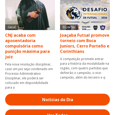
Geral
Esportes
CNJ acaba com
Joaçaba Futsal promove
aposentadoria
torneio com Boca
compulsória como
Juniors, Cerro Porteño e
punição máxima para
Corinthians
juiz
A competição promete entrar
para a história da modalidade na
Pela nova resolução disciplinar,
região, com quatro partidas que
caso um juiz seja condenado em
definirão o campeão, o vice-
Processo Administrativo
campeão, além do terceiro e q
Disciplinar, ele poderá ser
colocado em disponibilidade
para a
Notícias do Dia