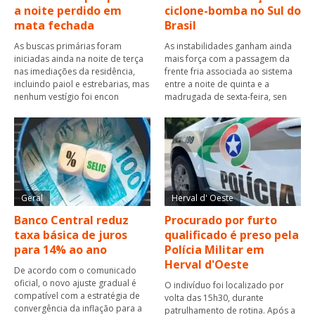
a noite perdido em
ciclone-bomba no Sul do
mata fechada
Brasil
As buscas primárias foram
As instabilidades ganham ainda
iniciadas ainda na noite de terça
mais força com a passagem da
nas imediações da residência,
frente fria associada ao sistema
incluindo paiol e estrebarias, mas
entre a noite de quinta e a
nenhum vestígio foi encon
madrugada de sexta-feira, sen
Geral
Herval d' Oeste
Banco Central reduz
Procurado por furto
taxa básica de juros
qualificado é preso pela
para 14% ao ano
Polícia Militar em
Herval d'Oeste
De acordo com o comunicado
oficial, o novo ajuste gradual é
O indivíduo foi localizado por
compatível com a estratégia de
volta das 15h30, durante
convergência da inflação para a
patrulhamento de rotina. Após a