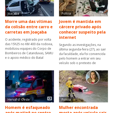
Joaçaba
Polícia
Morre uma das vítimas
Jovem é mantida em
da colisão entre carro e
cárcere privado após
carretas em Joaçaba
conhecer suspeito pela
internet
O acidente, registrado por volta
das 15h25 no KM 400 da rodovia,
Segundo as investigações, na
mobilizou equipes do Corpo de
última segunda-feira (27), ao sair
Bombeiros de Catanduvas, SAMU
da faculdade, ela foi convencida
e o apoio médico do Batal
pelo homem a entrar em seu
veículo sob o pretexto de
Herval d' Oeste
Polícia
Homem é esfaqueado
Mulher encontrada
após matinê no centro
morta após veículo cair