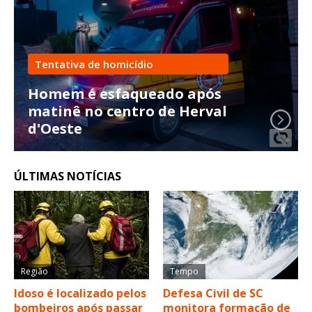
Tentativa de homicídio
Homem é esfaqueado após
matinê no centro de Herval
d'Oeste
ÚLTIMAS NOTÍCIAS
Região
Tempo
Idoso é localizado pelos
Defesa Civil de SC
bombeiros após passar
monitora formação de