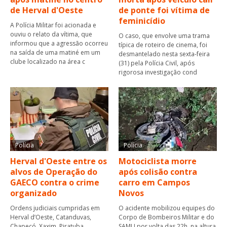
de Herval d'Oeste
de ponte foi vítima de
feminicídio
A Polícia Militar foi acionada e
ouviu o relato da vítima, que
O caso, que envolve uma trama
informou que a agressão ocorreu
típica de roteiro de cinema, foi
na saída de uma matiné em um
desmantelado nesta sexta-feira
clube localizado na área c
(31) pela Polícia Civil, após
rigorosa investigação cond
Polícia
Polícia
Herval d'Oeste entre os
Motociclista morre
alvos de Operação do
após colisão contra
GAECO contra o crime
carro em Campos
organizado
Novos
Ordens judiciais cumpridas em
O acidente mobilizou equipes do
Herval d’Oeste, Catanduvas,
Corpo de Bombeiros Militar e do
Chapecó, Xaxim, Piratuba,
SAMU por volta das 22h, na altura