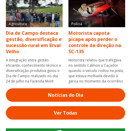
Agricultura
Polícia
Dia de Campo destaca
Motorista capota
gestão, diversificação e
picape após perder o
sucessão rural em Erval
controle da direção na
Velho
SC-135
A integração entre gestão
Motorista relatou que trafegava
eficiente, conhecimento técnico e
no sentido Calmon a Caçador
diversificação produtiva guiou o
quando o veículo rodou na pista,
Dia de Campo realizado no dia
que estava molhada devido à
24 de julho na Fazenda Mont
garoa no momento da ocorrênci
Notícias do Dia
Ver Todas