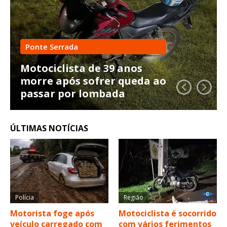
Ponte Serrada
Motociclista de 39 anos
morre após sofrer queda ao
passar por lombada
ÚLTIMAS NOTÍCIAS
Polícia
Região
Motorista foge após
Motociclista é socorrido
veículo carregado com
com vários ferimentos