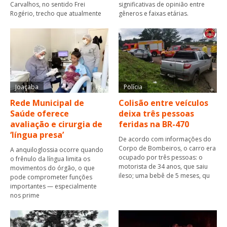
Carvalhos, no sentido Frei
significativas de opinião entre
Rogério, trecho que atualmente
gêneros e faixas etárias.
Joaçaba
Polícia
Rede Municipal de
Colisão entre veículos
Saúde oferece
deixa três pessoas
avaliação e cirurgia de
feridas na BR-470
‘língua presa’
De acordo com informações do
Corpo de Bombeiros, o carro era
A anquiloglossia ocorre quando
ocupado por três pessoas: o
o frênulo da língua limita os
motorista de 34 anos, que saiu
movimentos do órgão, o que
ileso; uma bebê de 5 meses, qu
pode comprometer funções
importantes — especialmente
nos prime