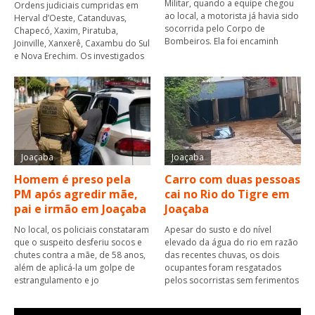
Militar, quando a equipe chegou
Ordens judiciais cumpridas em
ao local, a motorista já havia sido
Herval d’Oeste, Catanduvas,
socorrida pelo Corpo de
Chapecó, Xaxim, Piratuba,
Bombeiros. Ela foi encaminh
Joinville, Xanxerê, Caxambu do Sul
e Nova Erechim. Os investigados
Joaçaba
Joaçaba
Homem é preso pela
Carro com duas pessoas
PM após agredir mãe,
cai no Rio do Tigre em
pai e irmão em Joaçaba
Joaçaba
No local, os policiais constataram
Apesar do susto e do nível
que o suspeito desferiu socos e
elevado da água do rio em razão
chutes contra a mãe, de 58 anos,
das recentes chuvas, os dois
além de aplicá-la um golpe de
ocupantes foram resgatados
estrangulamento e jo
pelos socorristas sem ferimentos