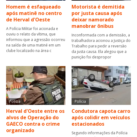
Homem é esfaqueado
Motorista é demitida
após matinê no centro
por justa causa após
de Herval d'Oeste
deixar namorado
manobrar ônibus
A Polícia Militar foi acionada e
ouviu o relato da vítima, que
Inconformada com a demissão, a
informou que a agressão ocorreu
trabalhadora acionou a Justiça do
na saída de uma matiné em um
Trabalho para pedir a reversão
clube localizado na área c
da justa causa. Ela alegou que a
punição foi despropor
Polícia
Polícia
Herval d'Oeste entre os
Condutora capota carro
alvos de Operação do
após colidir em veículos
GAECO contra o crime
estacionados
organizado
Segundo informações da Polícia