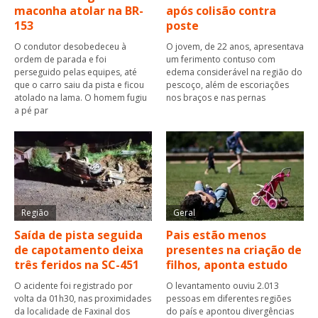
maconha atolar na BR-
após colisão contra
153
poste
O condutor desobedeceu à
O jovem, de 22 anos, apresentava
ordem de parada e foi
um ferimento contuso com
perseguido pelas equipes, até
edema considerável na região do
que o carro saiu da pista e ficou
pescoço, além de escoriações
atolado na lama. O homem fugiu
nos braços e nas pernas
a pé par
Região
Geral
Saída de pista seguida
Pais estão menos
de capotamento deixa
presentes na criação de
três feridos na SC-451
filhos, aponta estudo
O acidente foi registrado por
O levantamento ouviu 2.013
volta da 01h30, nas proximidades
pessoas em diferentes regiões
da localidade de Faxinal dos
do país e apontou divergências